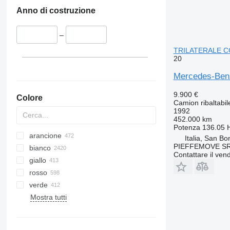
Anno di costruzione
–
TRILATERALE 
20
Mercedes-Be
9.900 €
Colore
Camion ribaltabil
1992
452.000 km
Potenza
136.05 
arancione
Italia, San Bo
PIEFFEMOVE S
bianco
Contattare il vend
giallo
rosso
verde
Mostra tutti