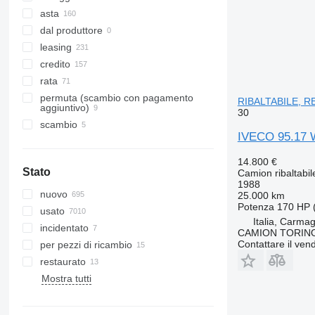
asta
dal produttore
leasing
credito
rata
permuta (scambio con pagamento
RIBALTABILE, R
aggiuntivo)
30
scambio
IVECO 95.17
14.800 €
Stato
Camion ribaltabil
1988
nuovo
25.000 km
Potenza
170 HP 
usato
Italia, Carmag
incidentato
CAMION TORIN
Contattare il vend
per pezzi di ricambio
restaurato
Mostra tutti