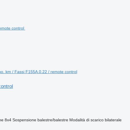
o. km / Fassi F155A.0.22 / remote control
ontrol
ne
8x4
Sospensione
balestre/balestre
Modalità di scarico
bilaterale