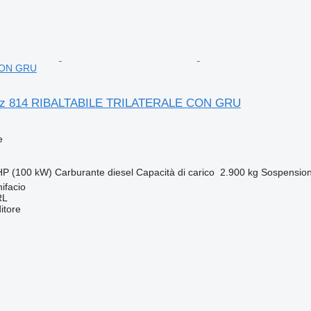
CON GRU
nz 814 RIBALTABILE TRILATERALE CON GRU
e
HP (100 kW)
Carburante
diesel
Capacità di carico
2.900 kg
Sospensio
nifacio
RL
itore