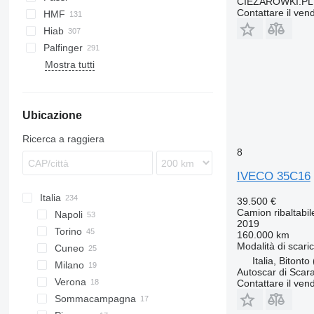
CIEZAROWKI.PL
Premium
S-series
Contattare il vend
HMF
T-series
Terberg
Hiab
VM
Palfinger
Mostra tutti
Ubicazione
Ricerca a raggiera
8
IVECO 35C16
Italia
39.500 €
Camion ribaltabil
Napoli
2019
Torino
160.000 km
Modalità di scari
Cuneo
Italia, Bitonto
Milano
Autoscar di Scar
Verona
Contattare il vend
Sommacampagna