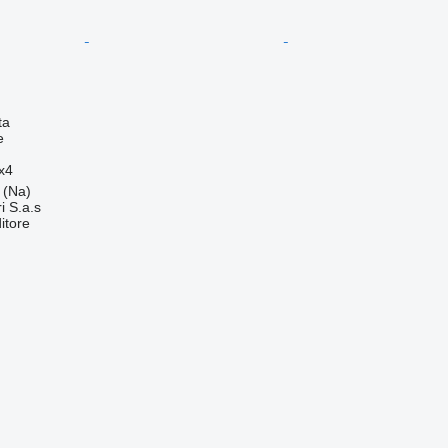
ta
e
x4
a (Na)
i S.a.s
itore