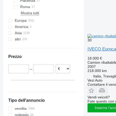
Piacenza
Roma
Mostra tutti
Europa
America
Polonia
Asia
Germania
USA
altri
Paesi Bassi
Messico
Cina
30
Ungheria
Giappone
Ucraina
IVECO Euroca
Romania
Turchia
Cile
Prezzo
Belgio
Emirati Arabi
Brasile
18.000 €
Camion ribaltabil
Gran Bretagna
Georgia
Argentina
2007
–
Norvegia
Uzbekistan
Marocco
218.000 km
Italia, Travagl
Mostra tutti
Azerbaigian
Bolivia
Vezi Auto
Filippine
Peru
Contattare il vend
Mostra tutti
Moldavia
Mostra tutti
Vendi veicoli?
Tipo dell'annuncio
Fate questo con 
Inserire l'an
vendita
noleggio