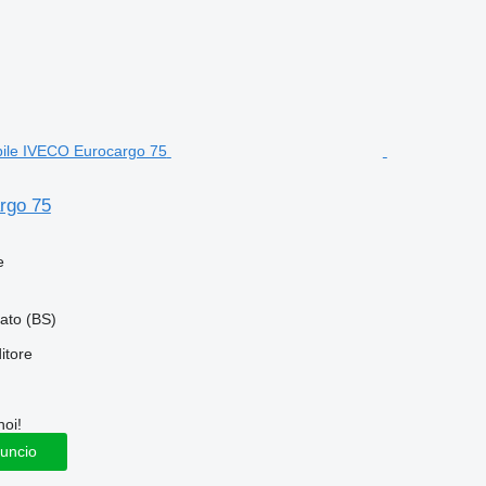
rgo 75
e
iato (BS)
itore
noi!
nuncio