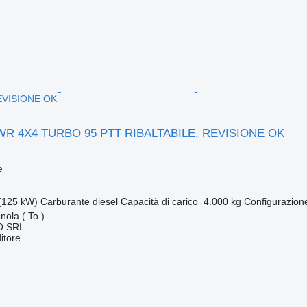
EVISIONE OK
 WR 4X4 TURBO 95 PTT RIBALTABILE, REVISIONE OK
e
(125 kW)
Carburante
diesel
Capacità di carico
4.000 kg
Configurazion
nola ( To )
O SRL
itore