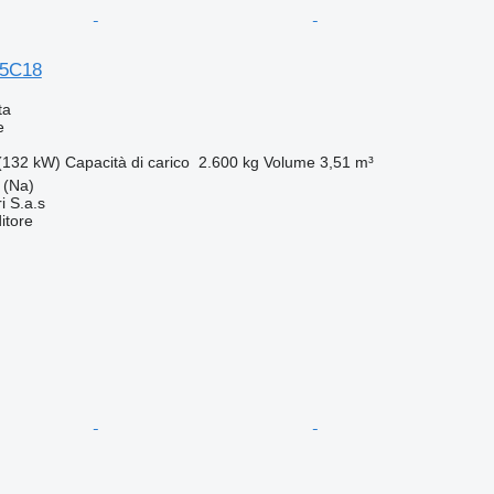
65C18
ta
e
(132 kW)
Capacità di carico
2.600 kg
Volume
3,51 m³
a (Na)
i S.a.s
itore