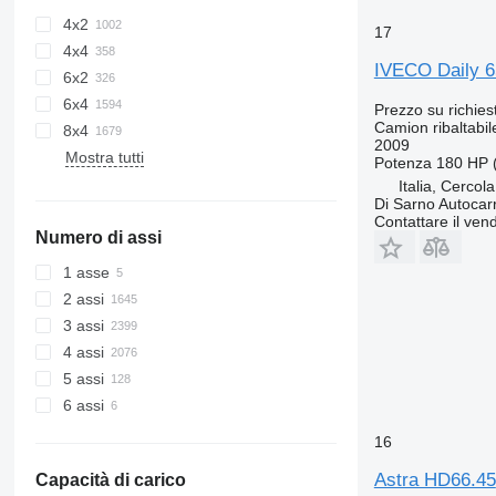
4x2
17
4x4
IVECO Daily 
6x2
6x4
Prezzo su richies
Camion ribaltabil
8x4
2009
Mostra tutti
Potenza
180 HP 
Italia, Cercol
Di Sarno Autocarr
Contattare il vend
Numero di assi
1 asse
2 assi
3 assi
4 assi
5 assi
6 assi
16
Astra HD66.45
Capacità di carico