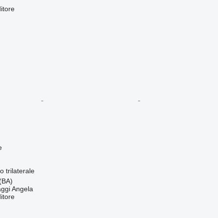
itore
e
co
trilaterale
 (BA)
aggi Angela
itore