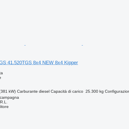
GS 41.520TGS 8x4 NEW 8x4 Kipper
ta
e
(381 kW)
Carburante
diesel
Capacità di carico
25.300 kg
Configurazio
acampagna
R.L.
itore