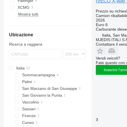
IVECO X-way 
Palfinger
XCMG
Prezzo su richies
Mostra tutti
Camion ribaltabil
2026
Euro 6
Carburante
diese
Ubicazione
Italia, San M
MJEDIS ITALI S.
Contattare il vend
Ricerca a raggiera
Vendi veicoli?
Fate questo con 
Italia
Inserire l'an
Sommacampagna
Palmi
San Marzano di San Giuseppe
San Giovanni la Punta
Vaccolino
Sassari
Firenze
3
Cuneo