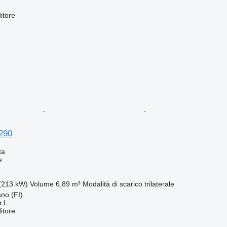
itore
290
ta
e
(213 kW)
Volume
6,89 m³
Modalità di scarico
trilaterale
ano (FI)
.l.
itore