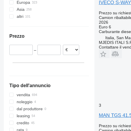
IVECO S-WAY
Europa
Asia
Germania
Prezzo su richies
altri
Paesi Bassi
Cina
Camion ribaltabil
2026
Polonia
Turchia
Ucraina
Euro 6
Ungheria
Azerbaigian
Brasile
Carburante
diese
Prezzo
Spagna
Georgia
Marocco
Italia, San M
MJEDIS ITALI S.
Austria
Uzbekistan
Contattare il vend
–
Repubblica Ceca
Kirghizistan
Romania
Emirati Arabi
Mostra tutti
Tipo dell'annuncio
vendita
noleggio
3
dal produttore
MAN TGS 41.
leasing
credito
Prezzo su richies
rata
Camion ribaltabil