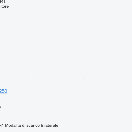
R.L.
itore
250
e
x4
Modalità di scarico
trilaterale