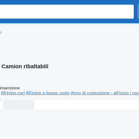
i
:
Camion ribaltabili
inserzione
All'inizio cari
All'inizio a basso costo
Anno di costruzione - all'inizio i nu
⬈