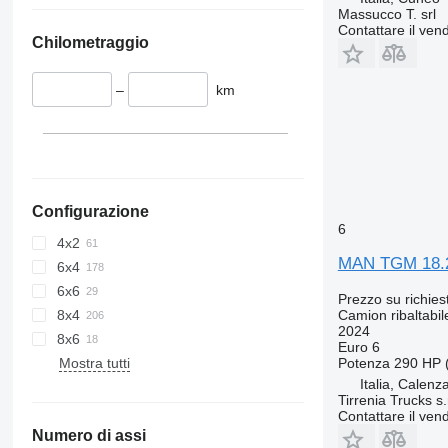
Massucco T. srl
Contattare il vend
Chilometraggio
–
km
Configurazione
6
4x2
MAN TGM 18.
6x4
6x6
Prezzo su richies
Camion ribaltabil
8x4
2024
8x6
Euro 6
Potenza
290 HP 
Mostra tutti
Italia, Calenz
Tirrenia Trucks s.r
Contattare il vend
Numero di assi