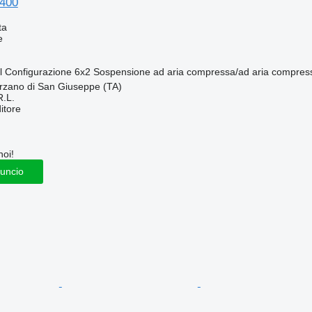
400
ta
e
l
Configurazione
6x2
Sospensione
ad aria compressa/ad aria compres
arzano di San Giuseppe (TA)
R.L.
itore
noi!
nuncio