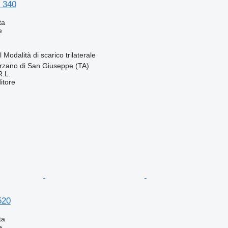
 340
ta
e
l
Modalità di scarico
trilaterale
arzano di San Giuseppe (TA)
R.L.
itore
520
ta
e