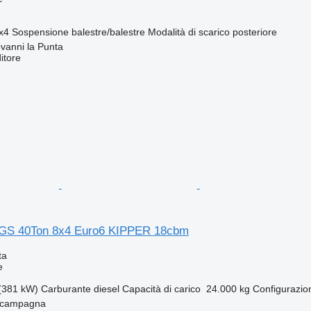
x4
Sospensione
balestre/balestre
Modalità di scarico
posteriore
ovanni la Punta
itore
GS 40Ton 8x4 Euro6 KIPPER 18cbm
ta
e
(381 kW)
Carburante
diesel
Capacità di carico
24.000 kg
Configurazio
acampagna