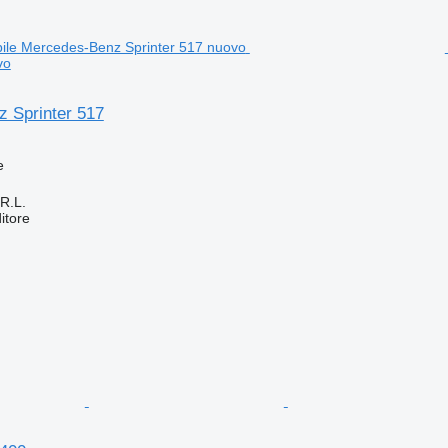
vo
 Sprinter 517
e
R.L.
itore