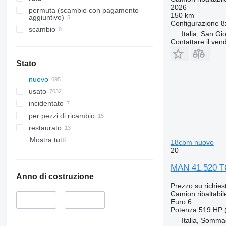
2026
permuta (scambio con pagamento
150 km
aggiuntivo)
Configurazione
8
scambio
Italia, San Gi
Contattare il vend
Stato
nuovo
usato
incidentato
per pezzi di ricambio
restaurato
Mostra tutti
18cbm nuovo
20
MAN 41.520 T
Anno di costruzione
Prezzo su richies
Camion ribaltabil
–
Euro 6
Potenza
519 HP 
Italia, Somm