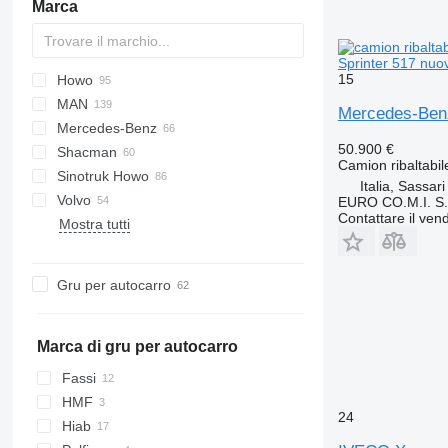
Marca
Sprinter 517 nuo
15
Howo
HD
XB
Novus
TDK
3542D
Auman
MAN
XD
Cargo
BJ
A-series
Daily
M-Series
N-Series
6520
Mercedes-Benz
Mercedes-Benz
XF
L-series
EuroCargo
TGA
5340
50.900 €
Shacman
S-Way
TGL
Arocs
Canter
Canter
C-series
P-series
Camion ribaltabil
Sinotruk Howo
T-Way
TGM
Atego
Master
F2000
Italia, Sassari
Volvo
Trakker
TGS
Axor
F3000
371
C7H
Constellation
EURO CO.M.I. S.
Contattare il vend
Mostra tutti
X-Way
MB
H3000
375
G7
F89
XG
Sprinter
L3000
380
FE
M3000
NX
FH
Gru per autocarro
X3000
T5G
FL
FM
FMX
Marca di gru per autocarro
L-series
Fassi
HMF
24
Hiab