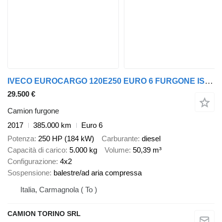
IVECO EUROCARGO 120E250 EURO 6 FURGONE ISO 7,6 MT + PEDANA 1,5 TON
29.500 €
Camion furgone
2017
385.000 km
Euro 6
Potenza
250 HP (184 kW)
Carburante
diesel
Capacità di carico
5.000 kg
Volume
50,39 m³
Configurazione
4x2
Sospensione
balestre/ad aria compressa
Italia, Carmagnola ( To )
CAMION TORINO SRL