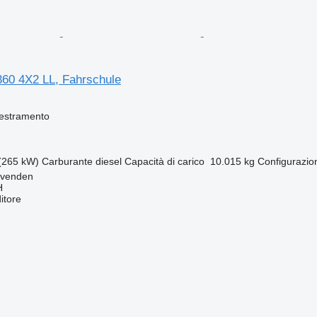
60 4X2 LL, Fahrschule
destramento
(265 kW)
Carburante
diesel
Capacità di carico
10.015 kg
Configurazio
ovenden
H
itore