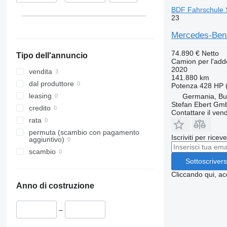
BDF Fahrschule 
23
Mercedes-Benz
74.890 €
Netto
Tipo dell'annuncio
Camion per l'ad
2020
vendita
141.880 km
dal produttore
Potenza
428 HP 
leasing
Germania, B
Stefan Ebert Gmb
credito
Contattare il vend
rata
permuta (scambio con pagamento
Iscriviti per ricev
aggiuntivo)
scambio
Sottoscrivers
Cliccando qui, ac
Anno di costruzione
–