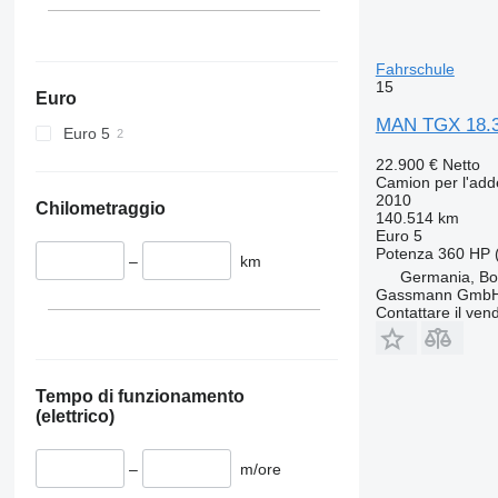
Fahrschule
15
Euro
MAN TGX 18.3
Euro 5
22.900 €
Netto
Camion per l'ad
2010
Chilometraggio
140.514 km
Euro 5
Potenza
360 HP 
–
km
Germania, B
Gassmann Gmb
Contattare il vend
Tempo di funzionamento
(elettrico)
–
m/ore