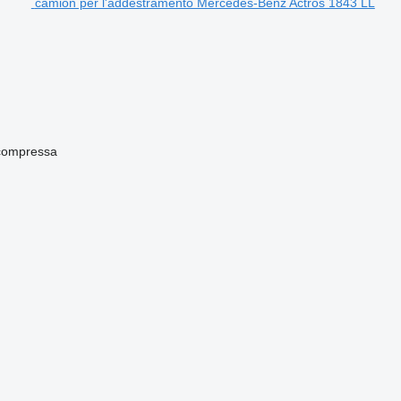
camion per l'addestramento Mercedes-Benz Actros 1843 LL
 compressa