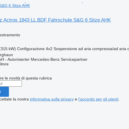
S&G 6 Sitze AHK
 Actros 1843 LL BDF Fahrschule S&G 6 Sitze AHK
destramento
(315 kW)
Configurazione
4x2
Sospensione
ad aria compressa/ad aria
urghaun
H - Autorisierter Mercedes-Benz Servicepartner
itore
ere le novità di questa rubrica
i
cettate la nostra
informativa sulla privacy
e
l'accordo per gli utenti
.