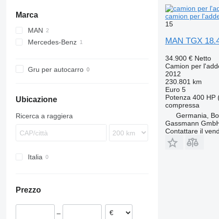
Marca
camion per l'add
15
MAN
MAN TGX 18.40
Mercedes-Benz
TGX
Actros
34.900 €
Netto
Camion per l'ad
Gru per autocarro
2012
230.801 km
Euro 5
Potenza
400 HP 
Ubicazione
compressa
Germania, B
Ricerca a raggiera
Gassmann Gmb
Contattare il vend
Italia
Prezzo
–