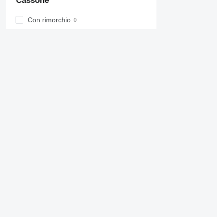
Cassone
Con rimorchio
Volume
Gancio di rimorchio
Sponda idraulica
Motore, cambio
Modello del motore
Potenza del motore
Carburante
Azienda
Informazione
Filtro antiparticolato
Chi siamo
Termini & Condizioni
EEV