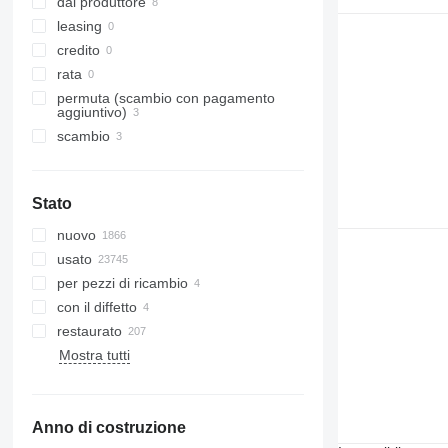
dal produttore
FM 460
leasing
FM 480
credito
FM 500
rata
permuta (scambio con pagamento
aggiuntivo)
scambio
Stato
nuovo
usato
per pezzi di ricambio
con il diffetto
restaurato
Mostra tutti
Anno di costruzione