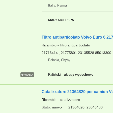
Italia, Parma
MARZAIOLI SPA
Filtro antiparticolato Volvo Euro 6
Ricambio - filtro antiparticolato
21716414 , 21775801 23135528 85013300
Polonia, Chyby
Kaliński - układy wydechowe
VIDEO
Catalizzatore 21364820 per camion V
Ricambio - catalizzatore
Stato
nuovo
21364820, 23046480