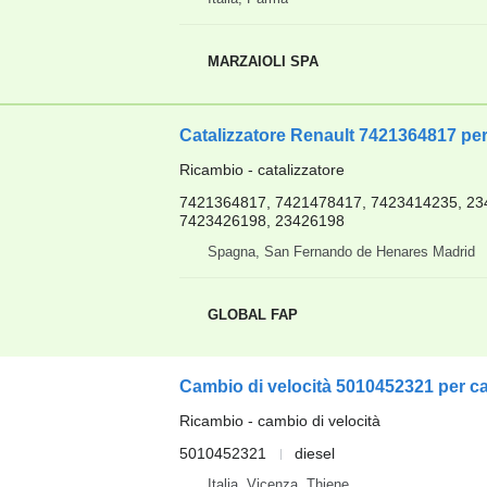
MARZAIOLI SPA
Catalizzatore Renault 7421364817 pe
Ricambio - catalizzatore
7421364817, 7421478417, 7423414235, 23
7423426198, 23426198
Spagna, San Fernando de Henares Madrid
GLOBAL FAP
Cambio di velocità 5010452321 per c
Ricambio - cambio di velocità
5010452321
diesel
Italia, Vicenza, Thiene