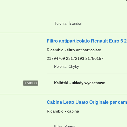
Turchia, İstanbul
Filtro antiparticolato Renault Euro 6
Ricambio - filtro antiparticolato
21794709 23172193 21750157
Polonia, Chyby
Kaliński - układy wydechowe
VIDEO
Cabina Letto Usato Originale per ca
Ricambio - cabina
Italia, Parma