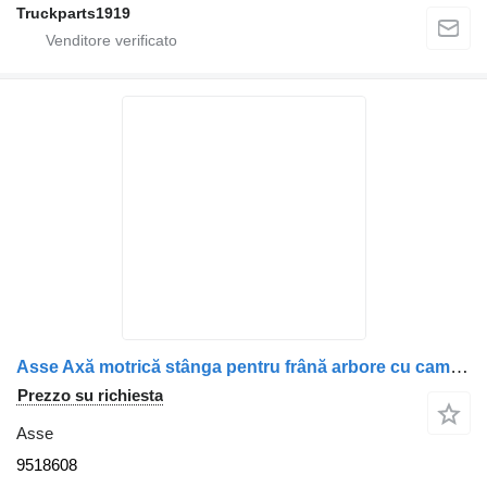
Truckparts1919
Asse Axă motrică stânga pentru frână arbore cu came 9518608 per camion Volvo
Prezzo su richiesta
Asse
9518608