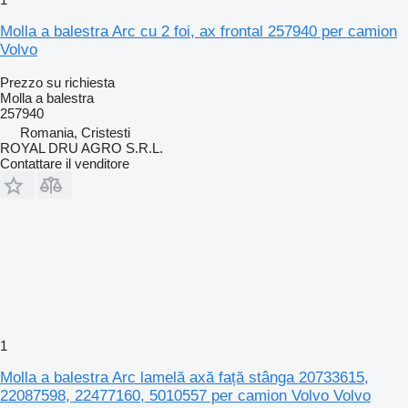
Molla a balestra Arc cu 2 foi, ax frontal 257940 per camion
Volvo
Prezzo su richiesta
Molla a balestra
257940
Romania, Cristesti
ROYAL DRU AGRO S.R.L.
Contattare il venditore
1
Molla a balestra Arc lamelă axă față stânga 20733615,
22087598, 22477160, 5010557 per camion Volvo Volvo