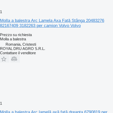
1
Molla a balestra Arc Lamela Axa Față Stânga 20483276
82167409 3182263 per camion Volvo Volvo
Prezzo su richiesta
Molla a balestra
Romania, Cristesti
ROYAL DRU AGRO S.R.L.
Contattare il venditore
1
Molla a balestra Arc lamelă axă față dreapta 6790819 per