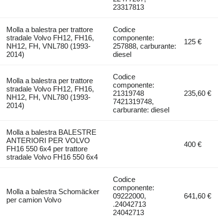
23317813
Molla a balestra per trattore
Codice
stradale Volvo FH12, FH16,
componente:
125 €
NH12, FH, VNL780 (1993-
257888, carburante:
2014)
diesel
Codice
Molla a balestra per trattore
componente:
stradale Volvo FH12, FH16,
21319748
235,60 €
NH12, FH, VNL780 (1993-
7421319748,
2014)
carburante: diesel
Molla a balestra BALESTRE
ANTERIORI PER VOLVO
400 €
FH16 550 6x4 per trattore
stradale Volvo FH16 550 6x4
Codice
componente:
Molla a balestra Schomäcker
09222000,
641,60 €
per camion Volvo
.24042713
24042713