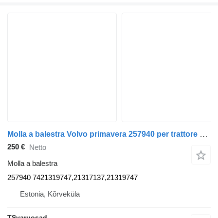
Molla a balestra Volvo primavera 257940 per trattore stradale Volvo FH
250 €
Netto
Molla a balestra
257940 7421319747,21317137,21319747
Estonia, Kõrveküla
TSvaruosad