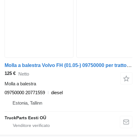
Molla a balestra Volvo FH (01.05-) 09750000 per trattore stradale Volvo FH12, FH16, NH12, FH, VNL780 (1993-2014)
125 €
Netto
Molla a balestra
09750000 20771559
diesel
Estonia, Tallinn
TruckParts Eesti OÜ