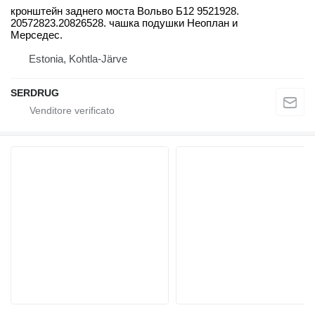
кронштейн заднего моста Вольво Б12 9521928.
20572823.20826528. чашка подушки Неоплан и
Мерседес.
Estonia, Kohtla-Järve
SERDRUG