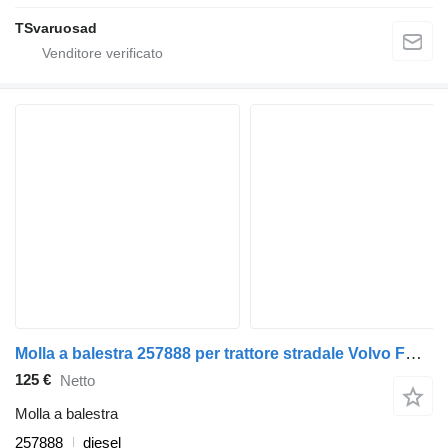
TSvaruosad
Molla a balestra 257888 per trattore stradale Volvo FH12, FH16, NH12, FH, VNL780 (1993-2014)
125 €
Netto
Molla a balestra
257888
diesel