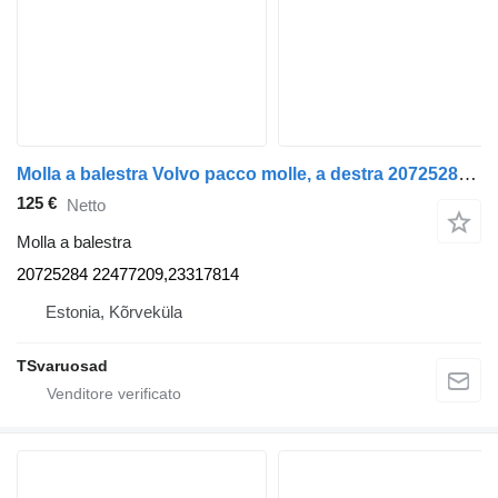
Molla a balestra Volvo pacco molle, a destra 20725284 per trattore stradale Volvo FE280
125 €
Netto
Molla a balestra
20725284 22477209,23317814
Estonia, Kõrveküla
TSvaruosad