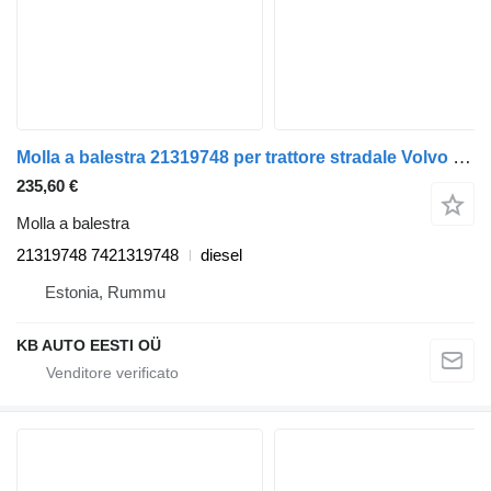
Molla a balestra 21319748 per trattore stradale Volvo FH12, FH16, NH12, FH, VNL780 (1993-2014)
235,60 €
Molla a balestra
21319748 7421319748
diesel
Estonia, Rummu
KB AUTO EESTI OÜ