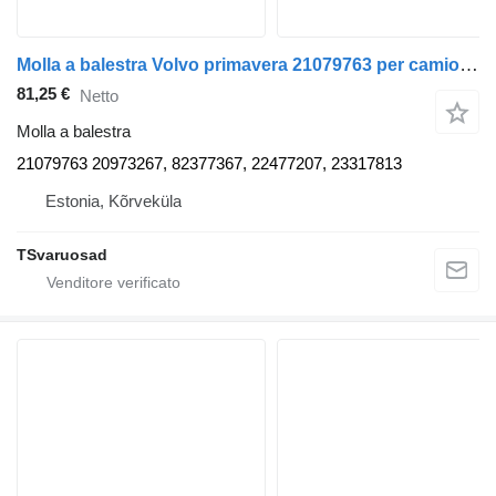
Molla a balestra Volvo primavera 21079763 per camion Volvo FE280
81,25 €
Netto
Molla a balestra
21079763 20973267, 82377367, 22477207, 23317813
Estonia, Kõrveküla
TSvaruosad