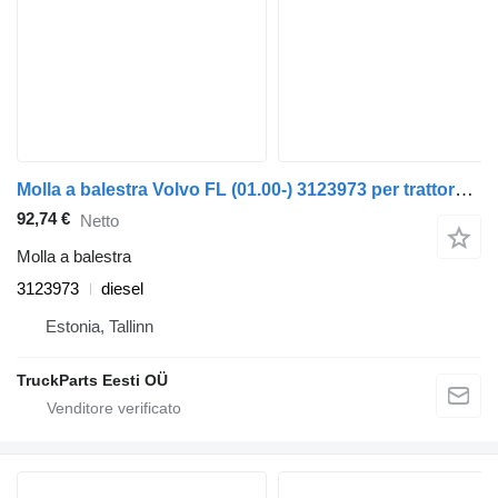
Molla a balestra Volvo FL (01.00-) 3123973 per trattore stradale Volvo FL, FL6, FL7, FL10, FL12, FS718 (1985-2005)
92,74 €
Netto
Molla a balestra
3123973
diesel
Estonia, Tallinn
TruckParts Eesti OÜ