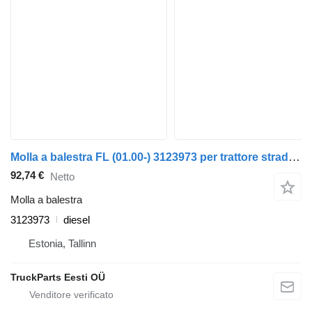
Molla a balestra FL (01.00-) 3123973 per trattore stradale Volvo FL, FL6, FL7, FL10, FL12, FS718 (1985-2005)
92,74 €
Netto
Molla a balestra
3123973
diesel
Estonia, Tallinn
TruckParts Eesti OÜ