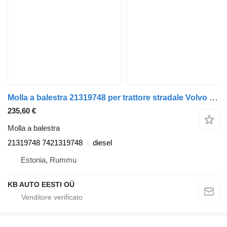
Molla a balestra 21319748 per trattore stradale Volvo FH12, FH16, NH12, FH, VNL780 (1993-2014)
235,60 €
Molla a balestra
21319748 7421319748
diesel
Estonia, Rummu
KB AUTO EESTI OÜ