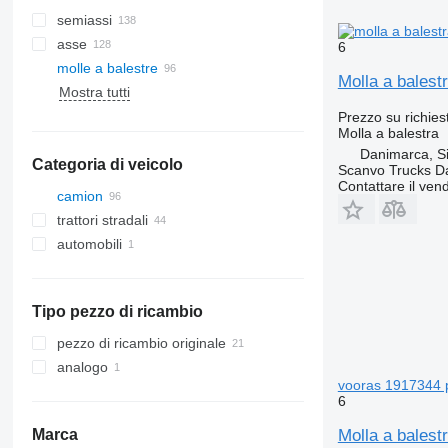
semiassi
asse
6
molle a balestre
Molla a bales
Mostra tutti
Prezzo su richies
Molla a balestra
Danimarca, S
Categoria di veicolo
Scanvo Trucks D
Contattare il vend
camion
trattori stradali
automobili
Tipo pezzo di ricambio
pezzo di ricambio originale
analogo
vooras 1917344 
6
Molla a bales
Marca