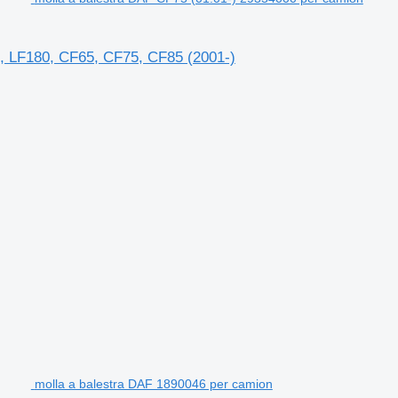
, LF180, CF65, CF75, CF85 (2001-)
molla a balestra DAF 1890046 per camion