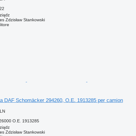
22
ziądz
Res Zdzisław Stankowski
itore
tra DAF Schomäcker 294260, O.E. 1913285 per camion
PLN
26000 O.E. 1913285
ziądz
Res Zdzisław Stankowski