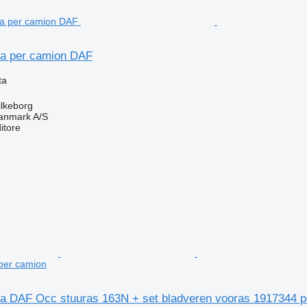
tra per camion DAF
ta
ilkeborg
anmark A/S
itore
per camion
tra DAF Occ stuuras 163N + set bladveren vooras 1917344 