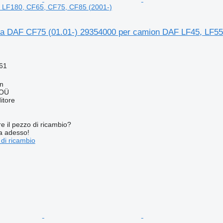
 LF180, CF65, CF75, CF85 (2001-)
tra DAF CF75 (01.01-) 29354000 per camion DAF LF45, LF55
61
nn
 OÜ
itore
re il pezzo di ricambio?
ta adesso!
 di ricambio