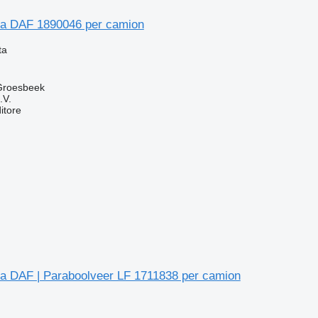
tra DAF 1890046 per camion
ta
 Groesbeek
.V.
itore
tra DAF | Paraboolveer LF 1711838 per camion