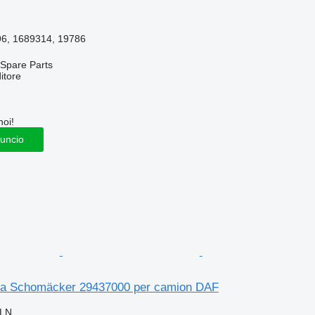
6, 1689314, 19786
Spare Parts
itore
noi!
nuncio
tra Schomäcker 29437000 per camion DAF
PLN