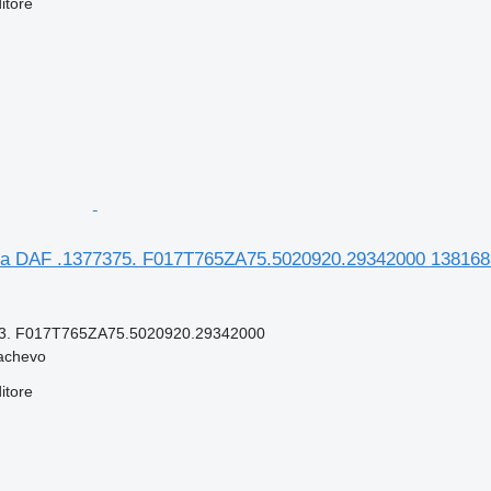
itore
tra DAF .1377375. F017T765ZA75.5020920.29342000 13816
3. F017T765ZA75.5020920.29342000
achevo
itore