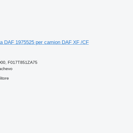
tra DAF 1975525 per camion DAF XF /CF
000, F017T851ZA75
achevo
itore