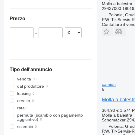
Molla a balestra
Lituania
Ucraina
29437000 19019
Paesi Bassi
Polonia, Grud
Prezzo
P.W. Tir-Serwis-
Spagna
Contattare il vend
Belgio
–
Estonia
Polonia
Danimarca
Tipo dell'annuncio
vendita
camion
dal produttore
6
leasing
Molla a bales
credito
rata
364,90 €
1.574 
Molla a balestra
permuta (scambio con pagamento
aggiuntivo)
Schomäcker 294
Polonia, Grud
scambio
P.W. Tir-Serwis-