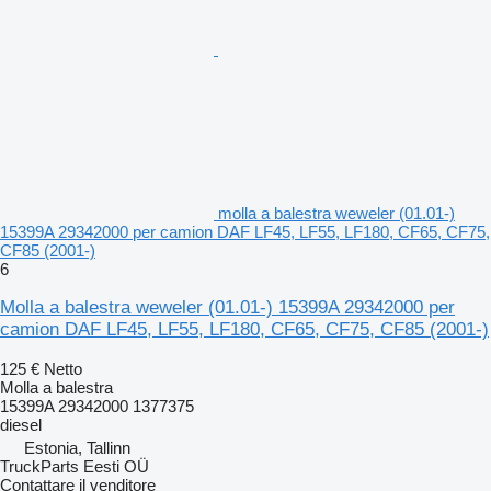
molla a balestra weweler (01.01-)
15399A 29342000 per camion DAF LF45, LF55, LF180, CF65, CF75,
CF85 (2001-)
6
Molla a balestra weweler (01.01-) 15399A 29342000 per
camion DAF LF45, LF55, LF180, CF65, CF75, CF85 (2001-)
125 €
Netto
Molla a balestra
15399A 29342000 1377375
diesel
Estonia, Tallinn
TruckParts Eesti OÜ
Contattare il venditore