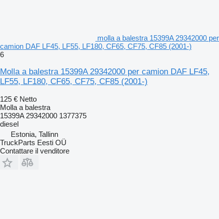
molla a balestra 15399A 29342000 per
camion DAF LF45, LF55, LF180, CF65, CF75, CF85 (2001-)
6
Molla a balestra 15399A 29342000 per camion DAF LF45,
LF55, LF180, CF65, CF75, CF85 (2001-)
125 €
Netto
Molla a balestra
15399A 29342000 1377375
diesel
Estonia, Tallinn
TruckParts Eesti OÜ
Contattare il venditore