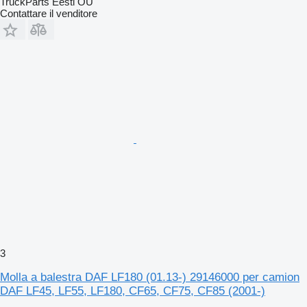
TruckParts Eesti OÜ
Contattare il venditore
3
Molla a balestra DAF LF180 (01.13-) 29146000 per camion
DAF LF45, LF55, LF180, CF65, CF75, CF85 (2001-)