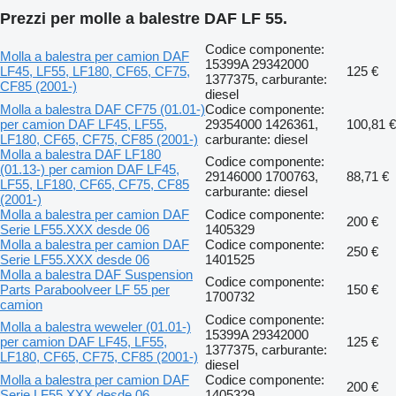
Prezzi per molle a balestre DAF LF 55.
Codice componente:
Molla a balestra per camion DAF
15399A 29342000
LF45, LF55, LF180, CF65, CF75,
125 €
1377375, carburante:
CF85 (2001-)
diesel
Molla a balestra DAF CF75 (01.01-)
Codice componente:
per camion DAF LF45, LF55,
29354000 1426361,
100,81 €
LF180, CF65, CF75, CF85 (2001-)
carburante: diesel
Molla a balestra DAF LF180
Codice componente:
(01.13-) per camion DAF LF45,
29146000 1700763,
88,71 €
LF55, LF180, CF65, CF75, CF85
carburante: diesel
(2001-)
Molla a balestra per camion DAF
Codice componente:
200 €
Serie LF55.XXX desde 06
1405329
Molla a balestra per camion DAF
Codice componente:
250 €
Serie LF55.XXX desde 06
1401525
Molla a balestra DAF Suspension
Codice componente:
Parts Paraboolveer LF 55 per
150 €
1700732
camion
Codice componente:
Molla a balestra weweler (01.01-)
15399A 29342000
per camion DAF LF45, LF55,
125 €
1377375, carburante:
LF180, CF65, CF75, CF85 (2001-)
diesel
Molla a balestra per camion DAF
Codice componente:
200 €
Serie LF55.XXX desde 06
1405329