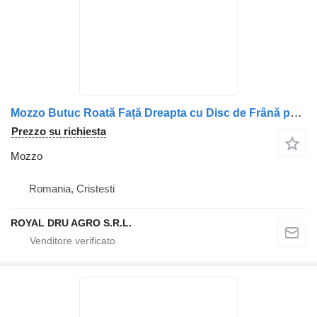
Mozzo Butuc Roată Față Dreapta cu Disc de Frână per camion DAF 1391615 1697346 1388905 1640561 1812563
Prezzo su richiesta
Mozzo
Romania, Cristesti
ROYAL DRU AGRO S.R.L.