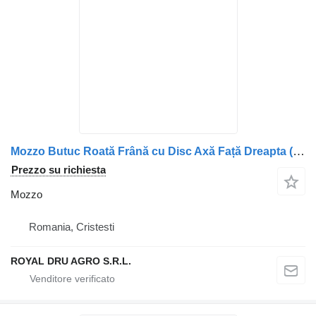
Mozzo Butuc Roată Frână cu Disc Axă Față Dreapta (ASD97 E.S.P. 1653) per camion DAF DAF
Prezzo su richiesta
Mozzo
Romania, Cristesti
ROYAL DRU AGRO S.R.L.