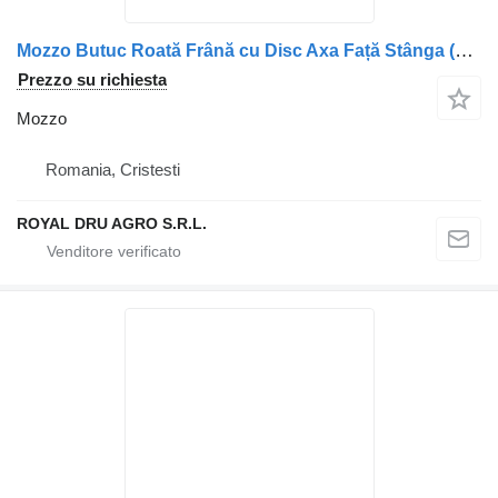
Mozzo Butuc Roată Frână cu Disc Axa Față Stânga (Coduri: 2019789, 1812 per camion DAF (Coduri: 2019789, 1812563, 1691621, 1699327, 1818004, 1387439, 1640561, 1726138, 1739542, 1783346, 1812582)
Prezzo su richiesta
Mozzo
Romania, Cristesti
ROYAL DRU AGRO S.R.L.