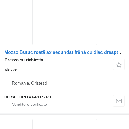
Mozzo Butuc roată ax secundar frână cu disc dreapta 1818003/1640561/13 per camion DAF DAF
Prezzo su richiesta
Mozzo
Romania, Cristesti
ROYAL DRU AGRO S.R.L.