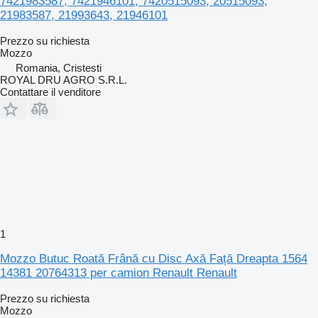
7421983587, 7421946101, 7420515093, 20515093,
21983587, 21993643, 21946101
Prezzo su richiesta
Mozzo
Romania, Cristesti
ROYAL DRU AGRO S.R.L.
Contattare il venditore
1
Mozzo Butuc Roată Frână cu Disc Axă Față Dreapta 1564
14381 20764313 per camion Renault Renault
Prezzo su richiesta
Mozzo