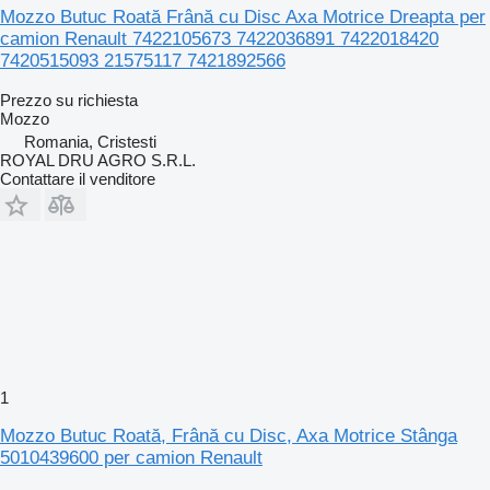
Mozzo Butuc Roată Frână cu Disc Axa Motrice Dreapta per
camion Renault 7422105673 7422036891 7422018420
7420515093 21575117 7421892566
Prezzo su richiesta
Mozzo
Romania, Cristesti
ROYAL DRU AGRO S.R.L.
Contattare il venditore
1
Mozzo Butuc Roată, Frână cu Disc, Axa Motrice Stânga
5010439600 per camion Renault