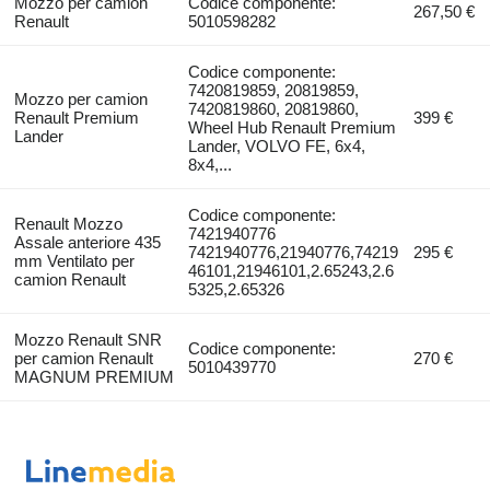
Mozzo per camion
Codice componente:
267,50 €
Renault
5010598282
Codice componente:
7420819859, 20819859,
Mozzo per camion
7420819860, 20819860,
Renault Premium
399 €
Wheel Hub Renault Premium
Lander
Lander, VOLVO FE, 6x4,
8x4,...
Codice componente:
Renault Mozzo
7421940776
Assale anteriore 435
7421940776,21940776,74219
295 €
mm Ventilato per
46101,21946101,2.65243,2.6
camion Renault
5325,2.65326
Mozzo Renault SNR
Codice componente:
per camion Renault
270 €
5010439770
MAGNUM PREMIUM