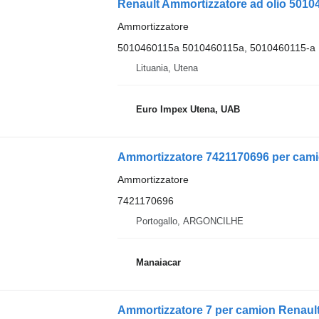
Renault Ammortizzatore ad olio 501
Ammortizzatore
5010460115a 5010460115a, 5010460115-a
Lituania, Utena
Euro Impex Utena, UAB
Ammortizzatore 7421170696 per camio
Ammortizzatore
7421170696
Portogallo, ARGONCILHE
Manaiacar
Ammortizzatore 7 per camion Renault