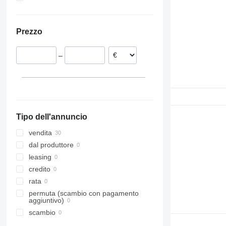
Portogallo
Ucraina
Lituania
Prezzo
Belgio
–
Tipo dell'annuncio
vendita
dal produttore
leasing
credito
rata
permuta (scambio con pagamento
aggiuntivo)
scambio