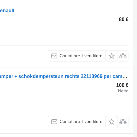
enault
80 €
Contattare il venditore
Ammortizzatore Renault Occ schokdemper + schokdempersteun rechts 22118969 per camion
100 €
Netto
Contattare il venditore