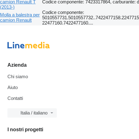
camion Renault T
Codice componente: 7423317864, carburante: d
(2013-)
Codice componente:
Molla a balestra per
5010557731.5010557732..7422477158.2247715
camion Renault
22477160.7422477160....
Azienda
Chi siamo
Aiuto
Contatti
Italia / italiano
I nostri progetti