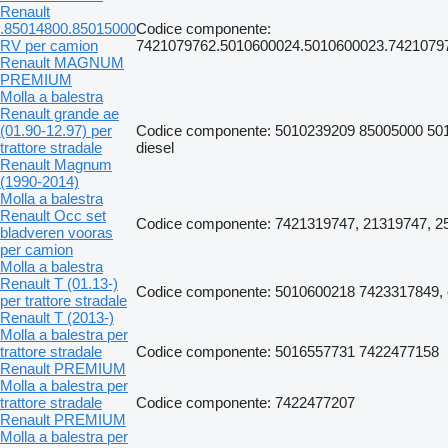
Renault
.85014800.85015000
Codice componente:
RV per camion
7421079762.5010600024.5010600023.7421079
Renault MAGNUM
PREMIUM
Molla a balestra
Renault grande ae
(01.90-12.97) per
Codice componente: 5010239209 85005000 501
trattore stradale
diesel
Renault Magnum
(1990-2014)
Molla a balestra
Renault Occ set
Codice componente: 7421319747, 21319747, 2
bladveren vooras
per camion
Molla a balestra
Renault T (01.13-)
Codice componente: 5010600218 7423317849, c
per trattore stradale
Renault T (2013-)
Molla a balestra per
trattore stradale
Codice componente: 5016557731 7422477158
Renault PREMIUM
Molla a balestra per
trattore stradale
Codice componente: 7422477207
Renault PREMIUM
Molla a balestra per