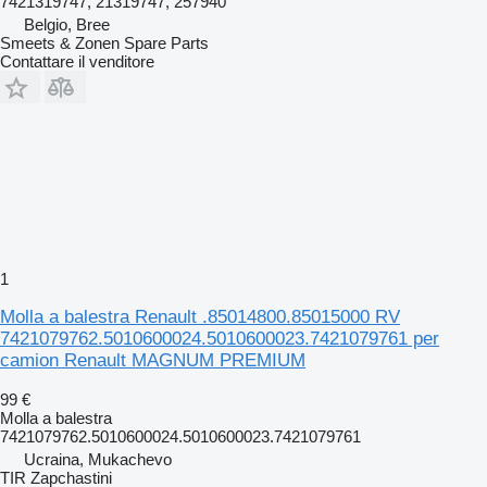
7421319747, 21319747, 257940
Belgio, Bree
Smeets & Zonen Spare Parts
Contattare il venditore
1
Molla a balestra Renault .85014800.85015000 RV
7421079762.5010600024.5010600023.7421079761 per
camion Renault MAGNUM PREMIUM
99 €
Molla a balestra
7421079762.5010600024.5010600023.7421079761
Ucraina, Mukachevo
TIR Zapchastini