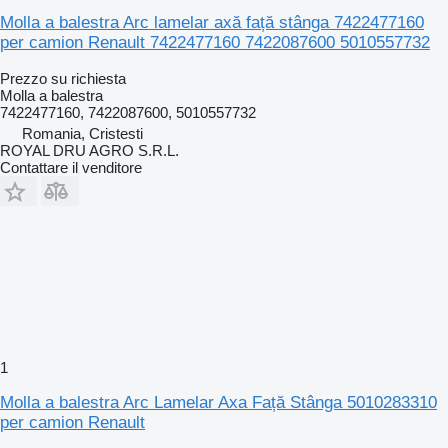
Molla a balestra Arc lamelar axă față stânga 7422477160
per camion Renault 7422477160 7422087600 5010557732
Prezzo su richiesta
Molla a balestra
7422477160, 7422087600, 5010557732
Romania, Cristesti
ROYAL DRU AGRO S.R.L.
Contattare il venditore
1
Molla a balestra Arc Lamelar Axa Față Stânga 5010283310
per camion Renault