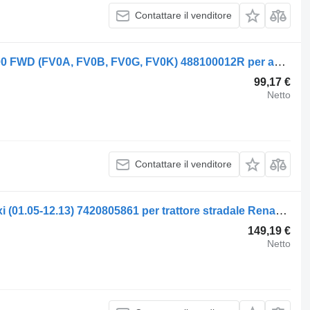
Contattare il venditore
Cremagliera sterzo Renault 2.3 dCi 100 FWD (FV0A, FV0B, FV0G, FV0K) 488100012R per automobile Renault MASTER III Furgon (FV)
99,17 €
Netto
Contattare il venditore
Cremagliera sterzo Renault grande dxi (01.05-12.13) 7420805861 per trattore stradale Renault Magnum (1990-2014)
149,19 €
Netto