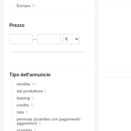
Europa
Belgio
Portogallo
Prezzo
Estonia
Lituania
–
Paesi Bassi
Spagna
Tipo dell'annuncio
vendita
dal produttore
leasing
credito
rata
permuta (scambio con pagamento
aggiuntivo)
scambio