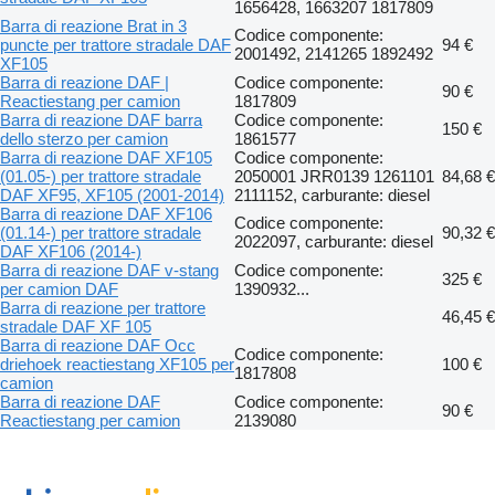
1656428, 1663207 1817809
Barra di reazione Brat in 3
Codice componente:
puncte per trattore stradale DAF
94 €
2001492, 2141265 1892492
XF105
Barra di reazione DAF |
Codice componente:
90 €
Reactiestang per camion
1817809
Barra di reazione DAF barra
Codice componente:
150 €
dello sterzo per camion
1861577
Barra di reazione DAF XF105
Codice componente:
(01.05-) per trattore stradale
2050001 JRR0139 1261101
84,68 €
DAF XF95, XF105 (2001-2014)
2111152, carburante: diesel
Barra di reazione DAF XF106
Codice componente:
(01.14-) per trattore stradale
90,32 €
2022097, carburante: diesel
DAF XF106 (2014-)
Barra di reazione DAF v-stang
Codice componente:
325 €
per camion DAF
1390932...
Barra di reazione per trattore
46,45 €
stradale DAF XF 105
Barra di reazione DAF Occ
Codice componente:
driehoek reactiestang XF105 per
100 €
1817808
camion
Barra di reazione DAF
Codice componente:
90 €
Reactiestang per camion
2139080