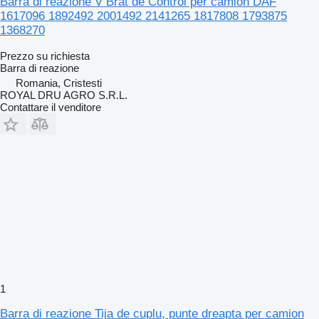
Barra di reazione V Brat de Control per camion DAF
1617096 1892492 2001492 2141265 1817808 1793875
1368270
Prezzo su richiesta
Barra di reazione
Romania, Cristesti
ROYAL DRU AGRO S.R.L.
Contattare il venditore
1
Barra di reazione Tija de cuplu, punte dreapta per camion