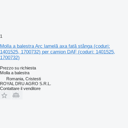
1
Molla a balestra Arc lamelă axa față stânga (coduri:
1401525, 1700732) per camion DAF (coduri: 1401525,
1700732)
Prezzo su richiesta
Molla a balestra
Romania, Cristesti
ROYAL DRU AGRO S.R.L.
Contattare il venditore