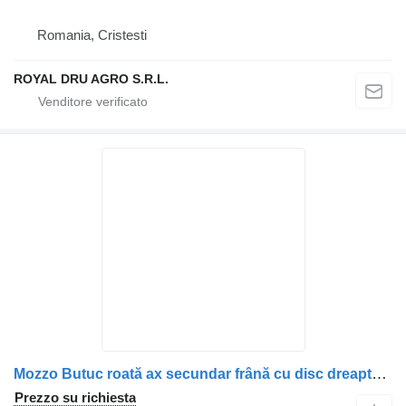
Romania, Cristesti
ROYAL DRU AGRO S.R.L.
Mozzo Butuc roată ax secundar frână cu disc dreapta 1818003/1640561/13 per camion DAF DAF
Prezzo su richiesta