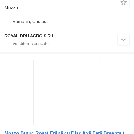
Mozzo
Romania, Cristesti
ROYAL DRU AGRO S.R.L.
Mozzo Butuc Roată Frână cu Disc Axă Față Dreapta (ASD97 E.S.P. 1653) per camion DAF DAF