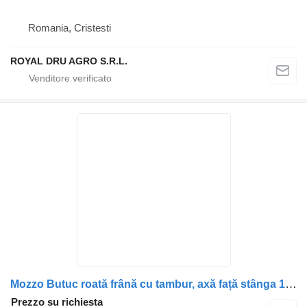
Romania, Cristesti
ROYAL DRU AGRO S.R.L.
Mozzo Butuc roată frână cu tambur, axă față stânga 1347410 per camion DAF 1347410
Prezzo su richiesta