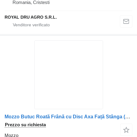
Romania, Cristesti
ROYAL DRU AGRO S.R.L.
Mozzo Butuc Roată Frână cu Disc Axa Față Stânga (Coduri: 2019789, 1812 per camion DAF (Coduri: 2019789, 1812563, 1691621, 1699327, 1818004, 1387439, 1640561, 1726138, 1739542, 1783346, 1812582)
Prezzo su richiesta
Mozzo