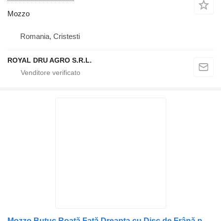
Mozzo
Romania, Cristesti
ROYAL DRU AGRO S.R.L.
Mozzo Butuc Roată Față Dreapta cu Disc de Frână per camion DAF 1391615 1697346 1388905 1640561 1812563