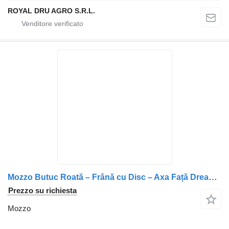
ROYAL DRU AGRO S.R.L.
Mozzo Butuc Roată – Frână cu Disc – Axa Față Dreapta 1407382 / 1400163 per camion DAF Vehicule DAF
Prezzo su richiesta
Mozzo