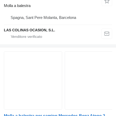
Molla a balestra
Spagna, Sant Pere Molanta, Barcelona
LAS COLINAS OCASION, S.L.
Molla a balestra per camion Mercedes-Benz Atego 2 4-Cil. 4x2 BM 970/2/4/6 (2005->)