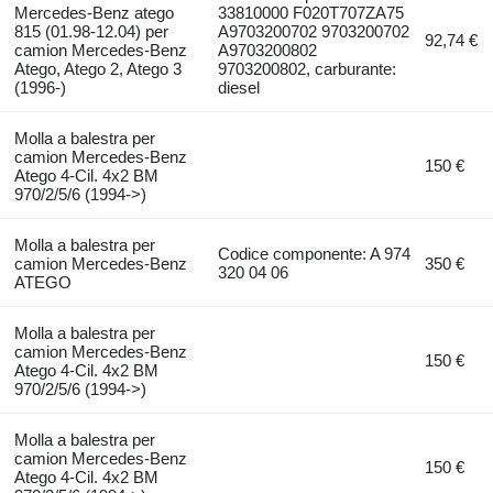
Mercedes-Benz atego
33810000 F020T707ZA75
815 (01.98-12.04) per
A9703200702 9703200702
92,74 €
camion Mercedes-Benz
A9703200802
Atego, Atego 2, Atego 3
9703200802, carburante:
(1996-)
diesel
Molla a balestra per
camion Mercedes-Benz
150 €
Atego 4-Cil. 4x2 BM
970/2/5/6 (1994->)
Molla a balestra per
Codice componente: A 974
camion Mercedes-Benz
350 €
320 04 06
ATEGO
Molla a balestra per
camion Mercedes-Benz
150 €
Atego 4-Cil. 4x2 BM
970/2/5/6 (1994->)
Molla a balestra per
camion Mercedes-Benz
150 €
Atego 4-Cil. 4x2 BM