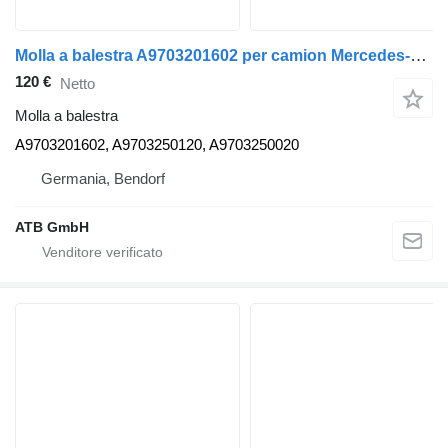
Molla a balestra A9703201602 per camion Mercedes-Benz Atego 816/818
120 €
Netto
Molla a balestra
A9703201602, A9703250120, A9703250020
Germania, Bendorf
ATB GmbH