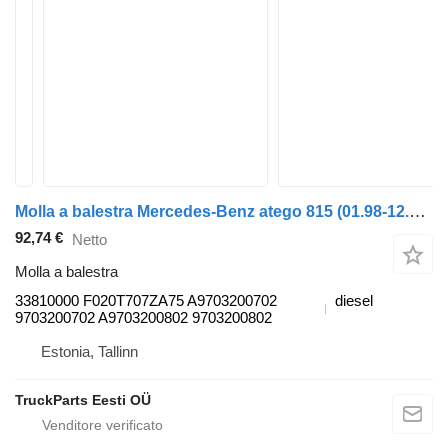
Molla a balestra Mercedes-Benz atego 815 (01.98-12.04) 33810000 per camion Mercedes-Benz Atego, Atego 2, Atego 3 (1996-)
92,74 €
Netto
Molla a balestra
33810000 F020T707ZA75 A9703200702
diesel
9703200702 A9703200802 9703200802
Estonia, Tallinn
TruckParts Eesti OÜ