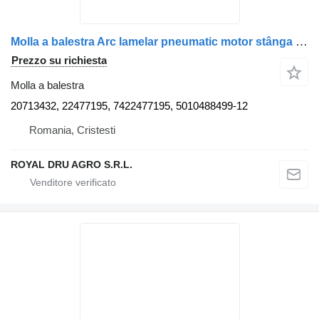
Molla a balestra Arc lamelar pneumatic motor stânga 20713432 22477195 7422477195 per camion AXA Renault
Prezzo su richiesta
Molla a balestra
20713432, 22477195, 7422477195, 5010488499-12
Romania, Cristesti
ROYAL DRU AGRO S.R.L.