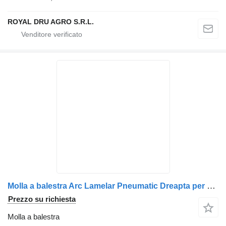
ROYAL DRU AGRO S.R.L.
Molla a balestra Arc Lamelar Pneumatic Dreapta per camion AXA 21079764/20973268/82377368/22477209
Prezzo su richiesta
Molla a balestra