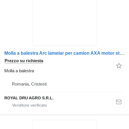
Molla a balestra Arc lamelar per camion AXA motor stânga Volvo 82250919/22304490/82251059/82137392/82137393/20517444/20571229
Prezzo su richiesta
Molla a balestra
Romania, Cristesti
ROYAL DRU AGRO S.R.L.