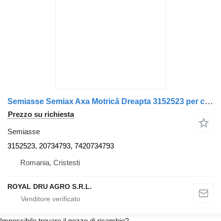
Semiasse Semiax Axa Motrică Dreapta 3152523 per camion Volvo 413247 PP
Prezzo su richiesta
Semiasse
3152523, 20734793, 7420734793
Romania, Cristesti
ROYAL DRU AGRO S.R.L.
Impossibile trovare il pezzo di ricambio?