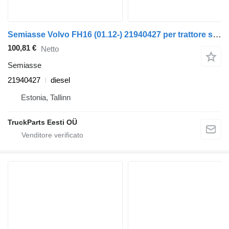
Semiasse Volvo FH16 (01.12-) 21940427 per trattore stradale Volvo FH12, FH16, NH12, FH, VNL780 (1993-2014)
100,81 €
Netto
Semiasse
21940427
diesel
Estonia, Tallinn
TruckParts Eesti OÜ