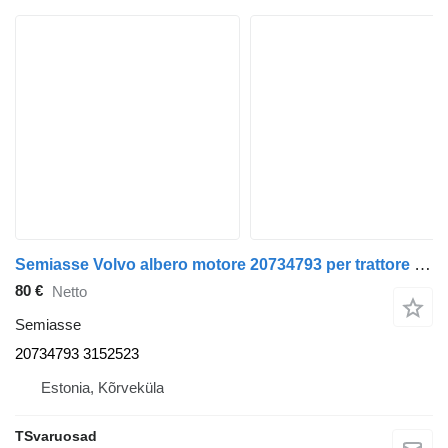
Semiasse Volvo albero motore 20734793 per trattore stradale Volvo FE-280
80 €
Netto
Semiasse
20734793 3152523
Estonia, Kõrveküla
TSvaruosad