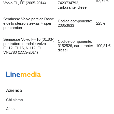
92,74 €
Volvo FL, FE (2005-2014)
7420734793,
carburante: diesel
Semiasse Volvo parti dell'asse
Codice componente:
e dello sterzo steekas + sper
225 €
20953633
per camion
Semiasse Volvo FH16 (01.93-)
Codice componente:
per trattore stradale Volvo
3152526, carburante:
100,81 €
FH12, FH16, NH12, FH,
diesel
VNL780 (1993-2014)
Azienda
Chi siamo
Aiuto