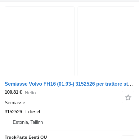
Semiasse Volvo FH16 (01.93-) 3152526 per trattore stradale Volvo FH12, FH16, NH12, FH, VNL780 (1993-2014)
100,81 €
Netto
Semiasse
3152526
diesel
Estonia, Tallinn
TruckParts Eesti OÜ