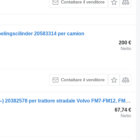
Contattare il venditore
pelingscilinder 20583314 per camion
200 €
Netto
Contattare il venditore
Servosterzo idraulico Volvo FM (01.05-) 20382578 per trattore stradale Volvo FM7-FM12, FM, FMX (1998-2014)
67,74 €
Netto