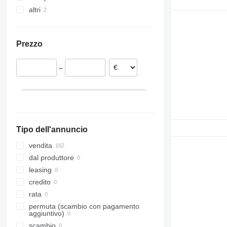
altri
Estonia
Romania
Ucraina
Spagna
Prezzo
Portogallo
Polonia
–
Slovacchia
Germania
Belgio
Tipo dell'annuncio
vendita
dal produttore
leasing
credito
rata
permuta (scambio con pagamento
aggiuntivo)
scambio