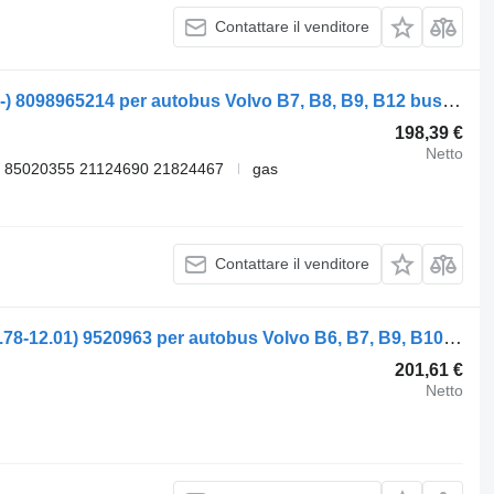
Contattare il venditore
Servosterzo idraulico Volvo B9 (01.10-) 8098965214 per autobus Volvo B7, B8, B9, B12 bus (2005-)
198,39 €
Netto
 85020355 21124690 21824467
gas
Contattare il venditore
Servosterzo idraulico Volvo B10B (01.78-12.01) 9520963 per autobus Volvo B6, B7, B9, B10, B12 bus (1978-2011)
201,61 €
Netto