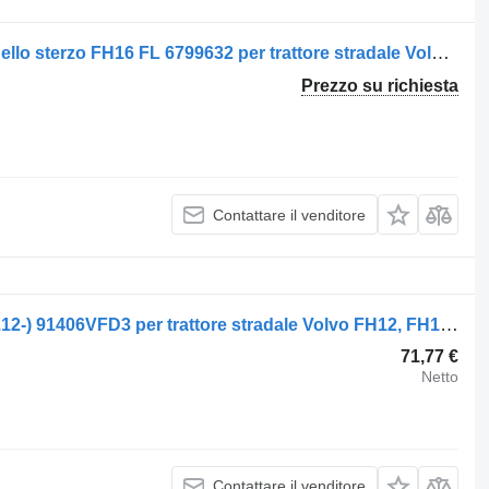
Servosterzo idraulico Volvo Scatola dello sterzo FH16 FL 6799632 per trattore stradale Volvo FH16 / FL
Prezzo su richiesta
Contattare il venditore
Servosterzo idraulico Volvo FH16 (01.12-) 91406VFD3 per trattore stradale Volvo FH12, FH16, NH12, FH, VNL780 (1993-2014)
71,77 €
Netto
Contattare il venditore