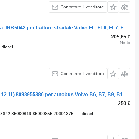
Contattare il venditore
Servosterzo idraulico Volvo FL (01.00-) JRB5042 per trattore stradale Volvo FL, FL6, FL7, FL10, FL12, FS718 (1985-2005)
205,65 €
Netto
diesel
Contattare il venditore
Servosterzo idraulico ZF B12B (01.97-12.11) 8098955386 per autobus Volvo B6, B7, B9, B10, B12 bus (1978-2011)
250 €
13642 85000619 85000855 70301375
diesel