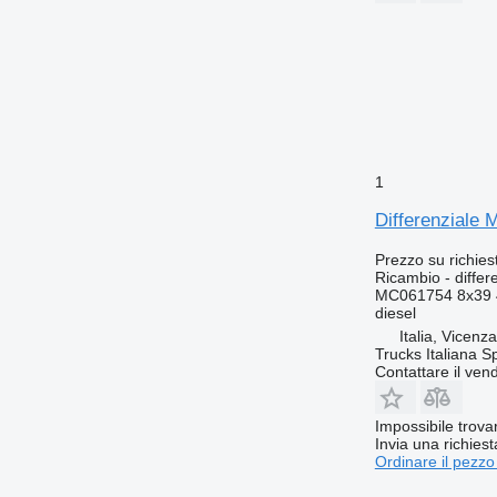
1
Differenziale 
Prezzo su richies
Ricambio - differ
MC061754 8x39 
diesel
Italia, Vicenz
Trucks Italiana S
Contattare il vend
Impossibile trova
Invia una richies
Ordinare il pezzo