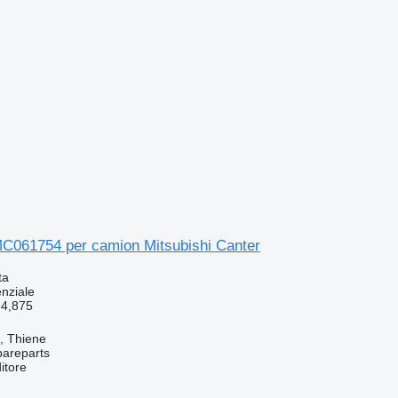
 MC061754 per camion Mitsubishi Canter
ta
enziale
4,875
a, Thiene
pareparts
itore