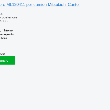
iore ML130411 per camion Mitsubishi Canter
ta
 posteriore
4938
a, Thiene
pareparts
itore
noi!
nuncio