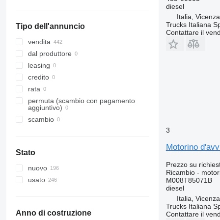
Gran Bretagna
Travego
T-series
N-series
diesel
Italia, Vicenz
Unimog
TRM
S-series
Trucks Italiana S
Tipo dell'annuncio
Vario
Trafic
SD
Contattare il vend
Viano
Zoe
Terberg
vendita
Vito
VM
dal produttore
VNL
leasing
credito
rata
permuta (scambio con pagamento
aggiuntivo)
scambio
3
Motorino d'av
Stato
Prezzo su richies
nuovo
Ricambio - motor
usato
M008T85071B
diesel
Italia, Vicenz
Trucks Italiana S
Anno di costruzione
Contattare il vend