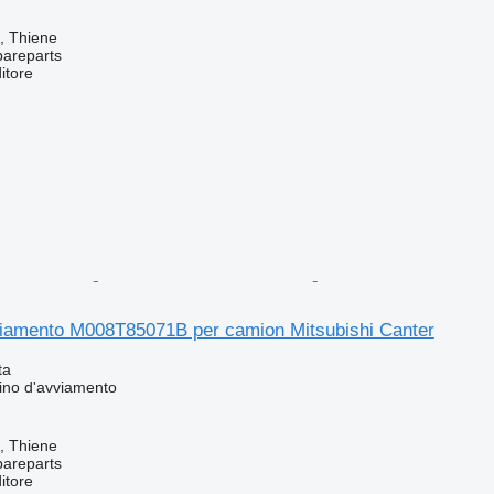
a, Thiene
pareparts
itore
viamento M008T85071B per camion Mitsubishi Canter
ta
ino d'avviamento
a, Thiene
pareparts
itore