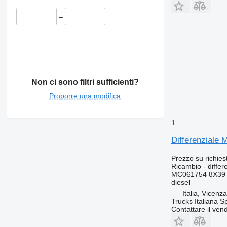
–
Non ci sono filtri sufficienti?
Proporre una modifica
1
Differenziale
Prezzo su richies
Ricambio - differ
MC061754 8X39 
diesel
Italia, Vicenz
Trucks Italiana S
Contattare il vend