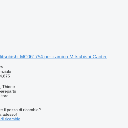
Mitsubishi MC061754 per camion Mitsubishi Canter
ta
enziale
4,875
a, Thiene
pareparts
itore
re il pezzo di ricambio?
ta adesso!
 di ricambio