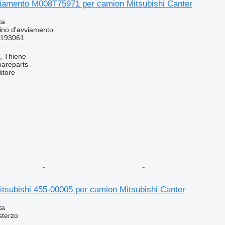
viamento M008T75971 per camion Mitsubishi Canter
ta
ino d'avviamento
193061
a, Thiene
pareparts
itore
tsubishi 455-00005 per camion Mitsubishi Canter
ta
sterzo