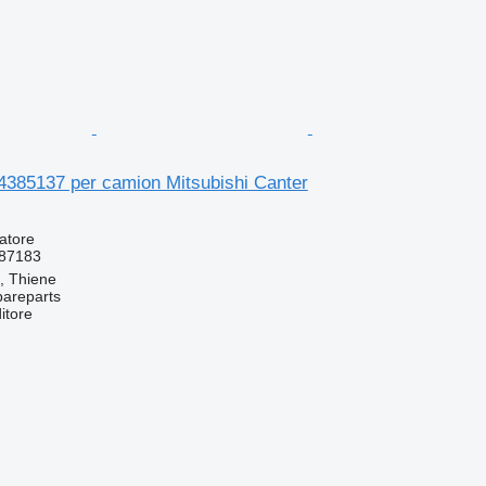
4385137 per camion Mitsubishi Canter
atore
87183
a, Thiene
pareparts
itore