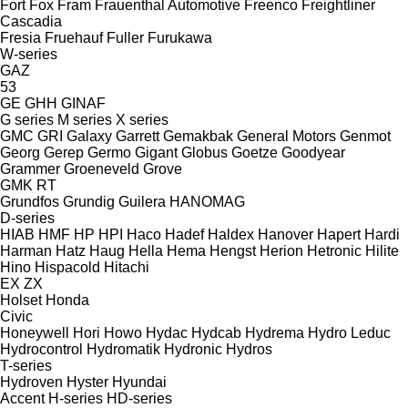
Fort
Fox
Fram
Frauenthal Automotive
Freenco
Freightliner
Cascadia
Fresia
Fruehauf
Fuller
Furukawa
W-series
GAZ
53
GE
GHH
GINAF
G series
M series
X series
GMC
GRI
Galaxy
Garrett
Gemakbak
General Motors
Genmot
Georg
Gerep
Germo
Gigant
Globus
Goetze
Goodyear
Grammer
Groeneveld
Grove
GMK
RT
Grundfos
Grundig
Guilera
HANOMAG
D-series
HIAB
HMF
HP
HPI
Haco
Hadef
Haldex
Hanover
Hapert
Hardi
Harman
Hatz
Haug
Hella
Hema
Hengst
Herion
Hetronic
Hilite
Hino
Hispacold
Hitachi
EX
ZX
Holset
Honda
Civic
Honeywell
Hori
Howo
Hydac
Hydcab
Hydrema
Hydro Leduc
Hydrocontrol
Hydromatik
Hydronic
Hydros
T-series
Hydroven
Hyster
Hyundai
Accent
H-series
HD-series