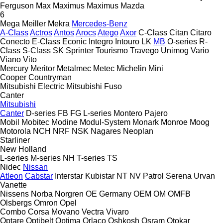
Ferguson
Max
Maximus
Maximus
Mazda
6
Mega
Meiller
Mekra
Mercedes-Benz
A-Class
Actros
Antos
Arocs
Atego
Axor
C-Class
Citan
Citaro
Conecto
E-Class
Econic
Integro
Intouro
LK
MB
O-series
R-
Class
S-Class
SK
Sprinter
Tourismo
Travego
Unimog
Vario
Viano
Vito
Mercury
Meritor
Metalmec
Metec
Michelin
Mini
Cooper
Countryman
Mitsubishi Electric
Mitsubishi Fuso
Canter
Mitsubishi
Canter
D-series
FB
FG
L-series
Montero
Pajero
Mobil
Mobitec
Modine
Modul-System
Monark
Monroe
Moog
Motorola
NCH
NRF
NSK
Nagares
Neoplan
Starliner
New Holland
L-series
M-series
NH
T-series
TS
Nidec
Nissan
Atleon
Cabstar
Interstar
Kubistar
NT
NV
Patrol
Serena
Urvan
Vanette
Nissens
Norba
Norgren
OE Germany
OEM
OM
OMFB
Olsbergs
Omron
Opel
Combo
Corsa
Movano
Vectra
Vivaro
Optare
Optibelt
Optima
Orlaco
Oshkosh
Osram
Otokar