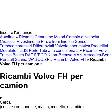
Inserire l'annuncio
Autoline
»
Ricambi
Centraline
Motori
Cambio di velocità
Cruscotti
Rivestimento
Pinze freni
Iniettori
Sensori
Turbocompressori
Differenziali
Valvole pneumatica
Predellini
Modulatori EBS
Porte
Tubi aria condizionata
»
Ricambi Volvo
Trucks
Bosch
DAF
IVECO
Knorr-Bremse
MAN
Mercedes-Benz
Renault
Scania
WABCO
ZF
»
Ricambi Volvo FH
»
Ricambi
Volvo FH per camion
»
Ricambi Volvo FH per
camion
Cerca
(codice componente, marca, modello, ricambio)