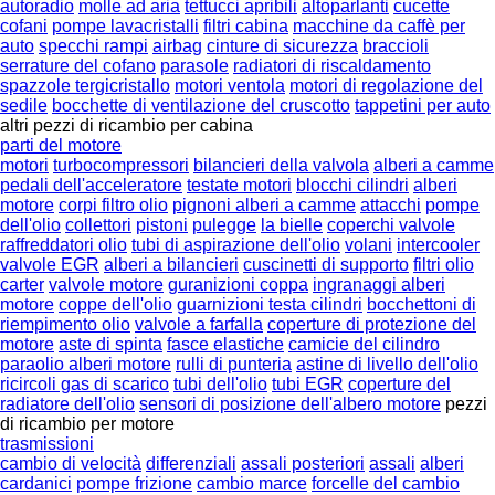
autoradio
molle ad aria
tettucci apribili
altoparlanti
cucette
cofani
pompe lavacristalli
filtri cabina
macchine da caffè per
auto
specchi rampi
airbag
cinture di sicurezza
braccioli
serrature del cofano
parasole
radiatori di riscaldamento
spazzole tergicristallo
motori ventola
motori di regolazione del
sedile
bocchette di ventilazione del cruscotto
tappetini per auto
altri pezzi di ricambio per cabina
parti del motore
motori
turbocompressori
bilancieri della valvola
alberi a camme
pedali dell'acceleratore
testate motori
blocchi cilindri
alberi
motore
corpi filtro olio
pignoni alberi a camme
attacchi
pompe
dell'olio
collettori
pistoni
pulegge
la bielle
coperchi valvole
raffreddatori olio
tubi di aspirazione dell'olio
volani
intercooler
valvole EGR
alberi a bilancieri
cuscinetti di supporto
filtri olio
carter
valvole motore
guranizioni coppa
ingranaggi alberi
motore
coppe dell'olio
guarnizioni testa cilindri
bocchettoni di
riempimento olio
valvole a farfalla
coperture di protezione del
motore
aste di spinta
fasce elastiche
camicie del cilindro
paraolio alberi motore
rulli di punteria
astine di livello dell'olio
ricircoli gas di scarico
tubi dell'olio
tubi EGR
coperture del
radiatore dell'olio
sensori di posizione dell'albero motore
pezzi
di ricambio per motore
trasmissioni
cambio di velocità
differenziali
assali posteriori
assali
alberi
cardanici
pompe frizione
cambio marce
forcelle del cambio