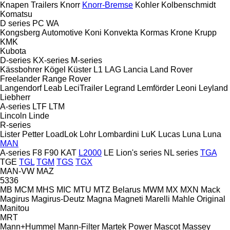
Knapen Trailers
Knorr
Knorr-Bremse
Kohler
Kolbenschmidt
Komatsu
D series
PC
WA
Kongsberg Automotive
Koni
Konvekta
Kormas
Krone
Krupp
KMK
Kubota
D-series
KX-series
M-series
Kässbohrer
Kögel
Küster
L1
LAG
Lancia
Land Rover
Freelander
Range Rover
Langendorf
Leab
LeciTrailer
Legrand
Lemförder
Leoni
Leyland
Liebherr
A-series
LTF
LTM
Lincoln
Linde
R-series
Lister Petter
LoadLok
Lohr
Lombardini
LuK
Lucas
Luna
Luna
MAN
A-series
F8
F90
KAT
L2000
LE
Lion's series
NL series
TGA
TGE
TGL
TGM
TGS
TGX
MAN-VW
MAZ
5336
MB
MCM
MHS
MIC
MTU
MTZ Belarus
MWM
MX
MXN
Mack
Magirus
Magirus-Deutz
Magna
Magneti Marelli
Mahle Original
Manitou
MRT
Mann+Hummel
Mann-Filter
Martek Power
Mascot
Massey