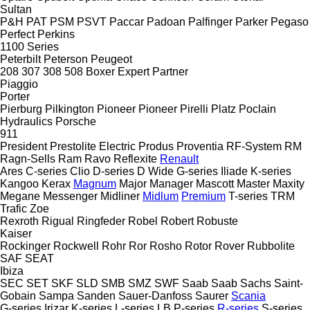
Sultan
P&H
PAT
PSM
PSVT
Paccar
Padoan
Palfinger
Parker
Pegaso
Perfect
Perkins
1100 Series
Peterbilt
Peterson
Peugeot
208
307
308
508
Boxer
Expert
Partner
Piaggio
Porter
Pierburg
Pilkington
Pioneer
Pioneer
Pirelli
Platz
Poclain
Hydraulics
Porsche
911
President
Prestolite Electric
Produs
Proventia
RF-System
RM
Ragn-Sells
Ram
Ravo
Reflexite
Renault
Ares
C-series
Clio
D-series
D Wide
G-series
Iliade
K-series
Kangoo
Kerax
Magnum
Major
Manager
Mascott
Master
Maxity
Megane
Messenger
Midliner
Midlum
Premium
T-series
TRM
Trafic
Zoe
Rexroth
Rigual
Ringfeder
Robel
Robert
Robuste
Kaiser
Rockinger
Rockwell
Rohr
Ror
Rosho
Rotor
Rover
Rubbolite
SAF
SEAT
Ibiza
SEC
SET
SKF
SLD
SMB
SMZ
SWF
Saab
Saab
Sachs
Saint-
Gobain
Sampa
Sanden
Sauer-Danfoss
Saurer
Scania
G-series
Irizar
K-series
L-series
LB
P-series
R-series
S-series