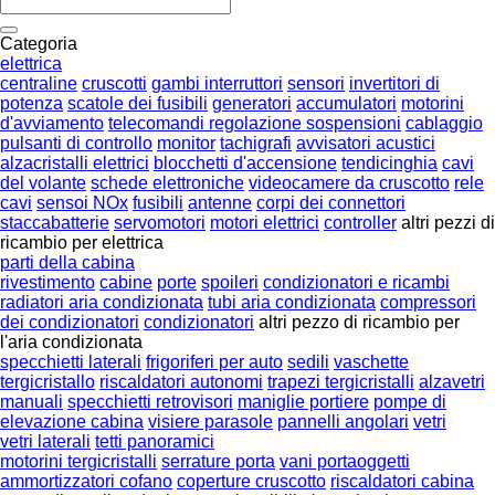
Categoria
elettrica
centraline
cruscotti
gambi interruttori
sensori
invertitori di
potenza
scatole dei fusibili
generatori
accumulatori
motorini
d'avviamento
telecomandi regolazione sospensioni
cablaggio
pulsanti di controllo
monitor
tachigrafi
avvisatori acustici
alzacristalli elettrici
blocchetti d'accensione
tendicinghia
cavi
del volante
schede elettroniche
videocamere da cruscotto
rele
cavi
sensoi NOx
fusibili
antenne
corpi dei connettori
staccabatterie
servomotori
motori elettrici
controller
altri pezzi di
ricambio per elettrica
parti della cabina
rivestimento
cabine
porte
spoileri
condizionatori e ricambi
radiatori aria condizionata
tubi aria condizionata
compressori
dei condizionatori
condizionatori
altri pezzo di ricambio per
l'aria condizionata
specchietti laterali
frigoriferi per auto
sedili
vaschette
tergicristallo
riscaldatori autonomi
trapezi tergicristalli
alzavetri
manuali
specchietti retrovisori
maniglie portiere
pompe di
elevazione cabina
visiere parasole
pannelli angolari
vetri
vetri laterali
tetti panoramici
motorini tergicristalli
serrature porta
vani portaoggetti
ammortizzatori cofano
coperture cruscotto
riscaldatori cabina