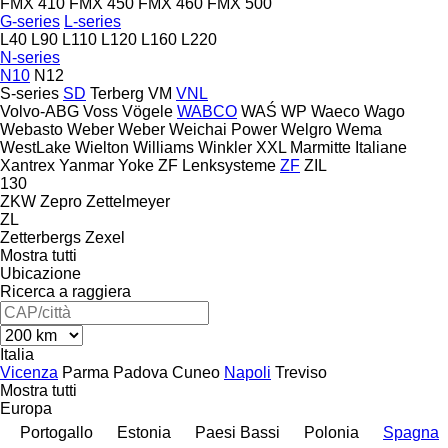
FMX 410
FMX 450
FMX 460
FMX 500
G-series
L-series
L40
L90
L110
L120
L160
L220
N-series
N10
N12
S-series
SD
Terberg
VM
VNL
Volvo-ABG
Voss
Vögele
WABCO
WAŚ
WP
Waeco
Wago
Webasto
Weber
Weber
Weichai Power
Welgro
Wema
WestLake
Wielton
Williams
Winkler
XXL Marmitte Italiane
Xantrex
Yanmar
Yoke
ZF Lenksysteme
ZF
ZIL
130
ZKW
Zepro
Zettelmeyer
ZL
Zetterbergs
Zexel
Mostra tutti
Ubicazione
Ricerca a raggiera
Italia
Vicenza
Parma
Padova
Cuneo
Napoli
Treviso
Mostra tutti
Europa
Portogallo
Estonia
Paesi Bassi
Polonia
Spagna