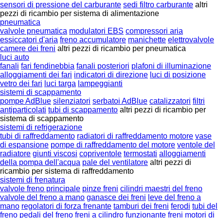
sensori di pressione del carburante
sedi filtro carburante
altri
pezzi di ricambio per sistema di alimentazione
pneumatica
valvole pneumatica
modulatori EBS
compressori aria
essiccatori d'aria
freno accumulatore
manichette
elettrovalvole
camere dei freni
altri pezzi di ricambio per pneumatica
luci auto
fanali
fari fendinebbia
fanali posteriori
plafoni di illuminazione
alloggiamenti dei fari
indicatori di direzione
luci di posizione
vetro dei fari
luci targa
lampeggianti
sistemi di scappamento
pompe AdBlue
silenziatori
serbatoi AdBlue
catalizzatori
filtri
antiparticolati
tubi di scappamento
altri pezzi di ricambio per
sistema di scappamento
sistemi di refrigerazione
tubi di raffreddamento
radiatori di raffreddamento motore
vase
di espansione
pompe di raffreddamento del motore
ventole del
radiatore
giunti viscosi
copriventole
termostati
alloggiamenti
della pompa dell'acqua
pale del ventilatore
altri pezzi di
ricambio per sistema di raffreddamento
sistemi di frenatura
valvole freno principale
pinze freni
cilindri maestri del freno
valvole del freno a mano
ganasce dei freni
leve del freno a
mano
regolatori di forza frenante
tamburi dei freni
ferodi
tubi del
freno
pedali del freno
freni a cilindro funzionante
freni motori di