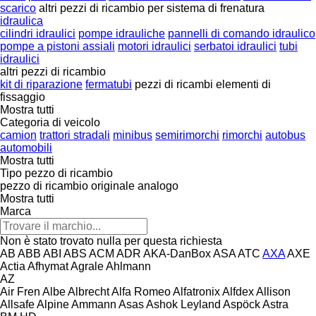
scarico
altri pezzi di ricambio per sistema di frenatura
idraulica
cilindri idraulici
pompe idrauliche
pannelli di comando idraulico
pompe a pistoni assiali
motori idraulici
serbatoi idraulici
tubi
idraulici
altri pezzi di ricambio
kit di riparazione
fermatubi
pezzi di ricambi
elementi di
fissaggio
Mostra tutti
Categoria di veicolo
camion
trattori stradali
minibus
semirimorchi
rimorchi
autobus
automobili
Mostra tutti
Tipo pezzo di ricambio
pezzo di ricambio originale
analogo
Mostra tutti
Marca
Non è stato trovato nulla per questa richiesta
AB
ABB
ABI
ABS
ACM
ADR
AKA-DanBox
ASA
ATC
AXA
AXE
Actia
Afhymat
Agrale
Ahlmann
AZ
Air Fren
Albe
Albrecht
Alfa Romeo
Alfatronix
Alfdex
Allison
Allsafe
Alpine
Ammann
Asas
Ashok Leyland
Aspöck
Astra