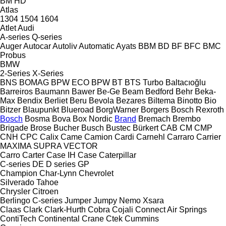
BM
HD
Atlas
1304
1504
1604
Atlet
Audi
A-series
Q-series
Auger
Autocar
Autoliv
Automatic
Ayats
BBM
BD
BF
BFC
BMC
Probus
BMW
2-Series
X-Series
BNS
BOMAG
BPW ECO
BPW
BT
BTS Turbo
Baltacıoğlu
Barreiros
Baumann
Bawer
Be-Ge
Beam
Bedford
Behr
Beka-
Max
Bendix
Berliet
Beru
Bevola
Bezares
Biltema
Binotto
Bio
Bitzer
Blaupunkt
Blueroad
BorgWarner
Borgers
Bosch Rexroth
Bosch
Bosma
Bova
Box Nordic
Brand
Bremach
Brembo
Brigade
Brose
Bucher
Busch
Bustec
Bürkert
CAB
CM
CMP
CNH
CPC
Calix
Came
Camion
Cardi
Carnehl
Carraro
Carrier
MAXIMA
SUPRA
VECTOR
Carro
Carter
Case IH
Case
Caterpillar
C-series
DE
D series
GP
Champion
Char-Lynn
Chevrolet
Silverado
Tahoe
Chrysler
Citroen
Berlingo
C-series
Jumper
Jumpy
Nemo
Xsara
Claas
Clark
Clark-Hurth
Cobra
Cojali
Connect Air Springs
ContiTech
Continental
Crane
Ctek
Cummins