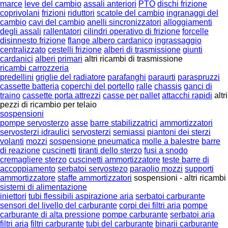
marce
leve del cambio
assali anteriori
PTO
dischi frizione
coprivolani
frizioni
riduttori
scatole del cambio
ingranaggi del
cambio
cavi del cambio
anelli sincronizzatori
alloggiamenti
degli assali
rallentatori
cilindri operativo di frizione
forcelle
disinnesto frizione
flange albero cardanico
ingrassaggio
centralizzato
cestelli frizione
alberi di trasmissione
giunti
cardanici
alberi primari
altri ricambi di trasmissione
ricambi carrozzeria
predellini
griglie del radiatore
parafanghi
paraurti
paraspruzzi
cassette batteria
coperchi del portello
ralle
chassis
ganci di
traino
cassette porta attrezzi
casse per pallet
attacchi rapidi
altri
pezzi di ricambio per telaio
sospensioni
pompe servosterzo
asse
barre stabilizzatrici
ammortizzatori
servosterzi idraulici
servosterzi
semiassi
piantoni dei sterzi
volanti
mozzi
sospensione pneumatica
molle a balestre
barre
di reazione
cuscinetti
tiranti dello sterzo
fusi a snodo
cremagliere sterzo
cuscinetti ammortizzatore
teste barre di
accoppiamento
serbatoi servostezo
paraolio mozzi
supporti
ammortizzatore
staffe ammortizzatori
sospensioni - altri ricambi
sistemi di alimentazione
iniettori
tubi flessibili aspirazione aria
serbatoi carburante
sensori del livello del carburante
corpi dei filtri aria
pompe
carburante di alta pressione
pompe carburante
serbatoi aria
filtri aria
filtri carburante
tubi del carburante
binarii carburante