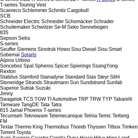
T-series
Touring
Vest
Scanreco
Schlemmer
Schmitz Cargobull
SCB
Schneider Electric
Schneider
Schomäcker
Schrader
Schuitemaker
Schwitzer
Se-M
Seko
Sennebogen
835
Sepson
Setra
S-series
Seuffer
Siemens
Sinotruk Howo
Sisu Diesel
Sisu
Smart
Sobemai
Solaris
Alpino
Urbino
Sonceboz
Spal
Spheros
Spicer
Spierings
SsangYong
Rexton
Stabilus
Stamford
Stanadyne
Standard
Stas
Steyr
Stihl
Stoneridge
Strands
Strautmann
Sun
Sundstrand
Sunfab
Superior
Sutrak
Suzuki
Jimny
Swagelok
TCS
TGW
TI Automotive
TRP
TRW
TYP
Tabarelli
Tamware
TangDE
Tata
Tatra
815
Jamal
Phoenix
T-series
Tecumseh
Teknoware
Telemecanique
Telma
Temic
Terberg
FM
Textar
Thermo King
Thermobus
Thoreb
Thyssen
Tilbox
Timken
Torrent
Toyota
Auris
Avensis
Coaster
Corolla
Dyna
Hiace
Hilux
Hino
Land