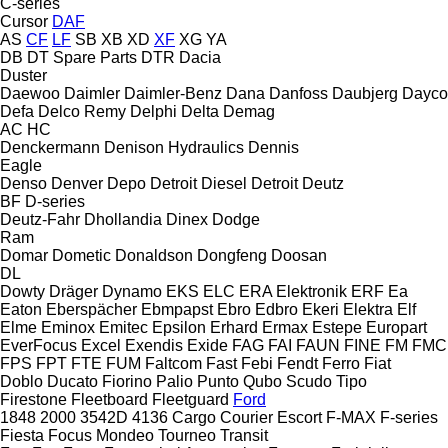
C-series
Cursor
DAF
AS
CF
LF
SB
XB
XD
XF
XG
YA
DB
DT Spare Parts
DTR
Dacia
Duster
Daewoo
Daimler
Daimler-Benz
Dana
Danfoss
Daubjerg
Dayco
Defa
Delco Remy
Delphi
Delta
Demag
AC
HC
Denckermann
Denison Hydraulics
Dennis
Eagle
Denso
Denver
Depo
Detroit Diesel
Detroit
Deutz
BF
D-series
Deutz-Fahr
Dhollandia
Dinex
Dodge
Ram
Domar
Dometic
Donaldson
Dongfeng
Doosan
DL
Dowty
Dräger
Dynamo
EKS
ELC
ERA Elektronik
ERF
Ea
Eaton
Eberspächer
Ebmpapst
Ebro
Edbro
Ekeri
Elektra
Elf
Elme
Eminox
Emitec
Epsilon
Erhard
Ermax
Estepe
Europart
EverFocus
Excel
Exendis
Exide
FAG
FAI
FAUN
FINE
FM
FMC
FPS
FPT
FTE
FUM
Faltcom
Fast
Febi
Fendt
Ferro
Fiat
Doblo
Ducato
Fiorino
Palio
Punto
Qubo
Scudo
Tipo
Firestone
Fleetboard
Fleetguard
Ford
1848
2000
3542D
4136
Cargo
Courier
Escort
F-MAX
F-series
Fiesta
Focus
Mondeo
Tourneo
Transit