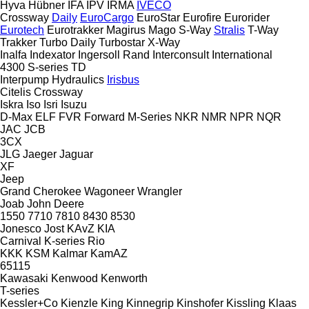
Hyva
Hübner
IFA
IPV
IRMA
IVECO
Crossway
Daily
EuroCargo
EuroStar
Eurofire
Eurorider
Eurotech
Eurotrakker
Magirus
Mago
S-Way
Stralis
T-Way
Trakker
Turbo Daily
Turbostar
X-Way
Inalfa
Indexator
Ingersoll Rand
Interconsult
International
4300
S-series
TD
Interpump Hydraulics
Irisbus
Citelis
Crossway
Iskra
Iso
Isri
Isuzu
D-Max
ELF
FVR
Forward
M-Series
NKR
NMR
NPR
NQR
JAC
JCB
3CX
JLG
Jaeger
Jaguar
XF
Jeep
Grand Cherokee
Wagoneer
Wrangler
Joab
John Deere
1550
7710
7810
8430
8530
Jonesco
Jost
KAvZ
KIA
Carnival
K-series
Rio
KKK
KSM
Kalmar
KamAZ
65115
Kawasaki
Kenwood
Kenworth
T-series
Kessler+Co
Kienzle
King
Kinnegrip
Kinshofer
Kissling
Klaas