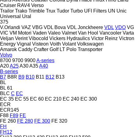
Cruiser
RAV4
Verso
Trailor
Trako
Trimble
Trux
Tudor
Turbo
UFI Filters
UN
Unic
Universal
Ural
375
V.Orlandi
VAZ
VBG
VDL Bova
VDL Jonckheere
VDL
VDO
VG
VIC
VM Motori
Vaden
Valeo
Valmet
Van Hool
Vancooler
Varta
Veljan
Verint
Vibocold
Vickers Hydraulics
Victor Reinz
Victron
Energy
Vignal
Visteon
Voith
Volant
Volkswagen
Amarok
Caddy
Crafter
Golf
LT
Polo
Transporter
Volvo
8700
9700
9900
A-series
A20
A25
A30
A35
A40
B-series
B7
B8R
B9
B10
B11
B12
B13
BL
BL 61
BLC
C
EC
EC 35
EC 55
EC 60
EC 210
EC 240
EC 300
ECR
ECR145
F88
F89
FE
FE 260
FE 280
FE 300
FE 320
FH
FH12