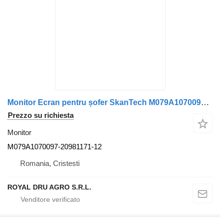
Monitor Ecran pentru șofer SkanTech M079A1070097-20981171-12 per camion Volvo M079A1070097 20981171-12
Prezzo su richiesta
Monitor
M079A1070097-20981171-12
Romania, Cristesti
ROYAL DRU AGRO S.R.L.