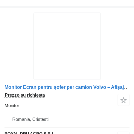
Monitor Ecran pentru șofer per camion Volvo – Afișaj electronic cu trei butoane – Dimensiuni: 17 cm x 9 cm
Prezzo su richiesta
Monitor
Romania, Cristesti
ROYAL DRU AGRO S.R.L.