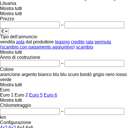
Lituania
Mostra tutti
Mostra tutti
Prezzo
–
Tipo dell'annuncio
vendita
asta
dal produttore
leasing
credito
rata
permuta
(scambio con pagamento aggiuntivo)
scambio
Mostra tutti
Anno di costruzione
–
Colore
arancione
argento
bianco
blu
blu scuro
bordò
grigio
nero
rosso
verde
Mostra tutti
Euro
Euro 1
Euro 2
Euro 5
Euro 6
Mostra tutti
Chilometraggio
–
km
Configurazione
4x2
6x2
6x4
6x6