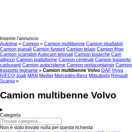
Inserire l'annuncio
Autoline
»
Camion
»
Camion multibenne
Camion ribaltabili
Camion pianali
Camion furgoni
Camion telaio
Camion frigo
Camion scarrabili
Autocarri telonati
Camion bisarche
Carri
attrezzi
Camion piattaforme
Camion centinati
Camion trasporto
carburanti
Camion autocisterne
Camion portacontainer
Camion
trasporto legname
»
Camion multibenne Volvo
DAF
Hyva
IVECO
Joab
MAN
Meiller
Mercedes-Benz
Mitsubishi
Renault
Scania
»
Camion multibenne Volvo
Categoria
Non è stato trovato nulla per questa richiesta