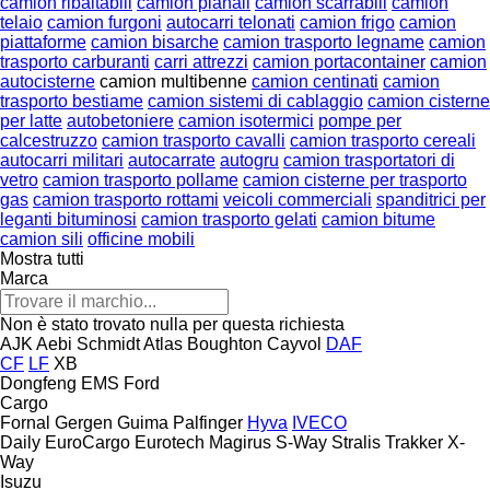
camion ribaltabili
camion pianali
camion scarrabili
camion
telaio
camion furgoni
autocarri telonati
camion frigo
camion
piattaforme
camion bisarche
camion trasporto legname
camion
trasporto carburanti
carri attrezzi
camion portacontainer
camion
autocisterne
camion multibenne
camion centinati
camion
trasporto bestiame
camion sistemi di cablaggio
camion cisterne
per latte
autobetoniere
camion isotermici
pompe per
calcestruzzo
camion trasporto cavalli
camion trasporto cereali
autocarri militari
autocarrate
autogru
camion trasportatori di
vetro
camion trasporto pollame
camion cisterne per trasporto
gas
camion trasporto rottami
veicoli commerciali
spanditrici per
leganti bituminosi
camion trasporto gelati
camion bitume
camion sili
officine mobili
Mostra tutti
Marca
Non è stato trovato nulla per questa richiesta
AJK
Aebi Schmidt
Atlas
Boughton
Cayvol
DAF
CF
LF
XB
Dongfeng
EMS
Ford
Cargo
Fornal
Gergen
Guima Palfinger
Hyva
IVECO
Daily
EuroCargo
Eurotech
Magirus
S-Way
Stralis
Trakker
X-
Way
Isuzu