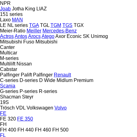
NPR
Joab
Jotha
King
LIAZ
151 series
Laxo
MAN
LE
NL series
TGA
TGL
TGM
TGS
TGX
Meier-Ratio
Meiller
Mercedes-Benz
Actros
Antos
Arocs
Atego
Axor
Econic
SK
Unimog
Mitsubishi Fuso
Mitsubishi
Canter
Multicar
M-series
Multilift
Nissan
Cabstar
Palfinger Palift
Palfinger
Renault
C-series
D-series
D Wide
Midlum
Premium
Scania
G-series
P-series
R-series
Shacman
Steyr
19S
Trösch
VDL
Volkswagen
Volvo
FE
FE 320
FE 350
FH
FH 400
FH 440
FH 460
FH 500
FL