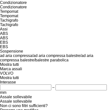
Condizionatore
Condizionatore
Tempomat
Tempomat
Tachigrafo
Tachigrafo
Assi
ABS
ABS
EBS
EBS
Sospensione
ad aria compressa/ad aria compressa
balestre/ad aria
compressa
balestre/balestre
parabolica
Mostra tutti
Marca assali
VOLVO
Mostra tutti
Interasse
–
mm
Assale sollevabile
Assale sollevabile
Non ci sono filtri sufficienti?