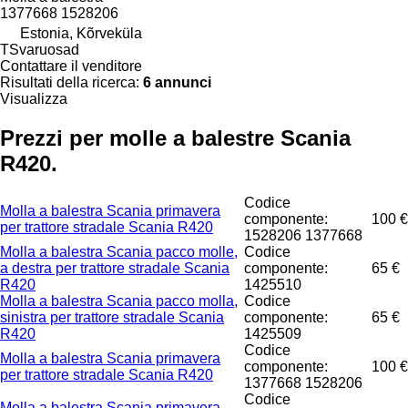
1377668 1528206
Estonia, Kõrveküla
TSvaruosad
Contattare il venditore
Risultati della ricerca:
6 annunci
Visualizza
Prezzi per molle a balestre Scania
R420.
Codice
Molla a balestra Scania primavera
componente:
100 €
per trattore stradale Scania R420
1528206 1377668
Molla a balestra Scania pacco molle,
Codice
a destra per trattore stradale Scania
componente:
65 €
R420
1425510
Molla a balestra Scania pacco molla,
Codice
sinistra per trattore stradale Scania
componente:
65 €
R420
1425509
Codice
Molla a balestra Scania primavera
componente:
100 €
per trattore stradale Scania R420
1377668 1528206
Codice
Molla a balestra Scania primavera