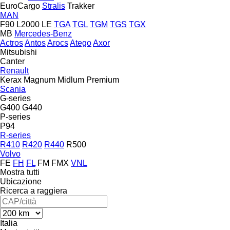
EuroCargo
Stralis
Trakker
MAN
F90
L2000
LE
TGA
TGL
TGM
TGS
TGX
MB
Mercedes-Benz
Actros
Antos
Arocs
Atego
Axor
Mitsubishi
Canter
Renault
Kerax
Magnum
Midlum
Premium
Scania
G-series
G400
G440
P-series
P94
R-series
R410
R420
R440
R500
Volvo
FE
FH
FL
FM
FMX
VNL
Mostra tutti
Ubicazione
Ricerca a raggiera
Italia