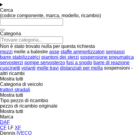
Cerca
(codice componente, marca, modello, ricambio)
Categoria
Non è stato trovato nulla per questa richiesta
mozzi
molle a balestre
asse
staffe ammortizzatori
semiassi
barre stabilizzatrici
piantoni dei sterzi
sospensione pneumatica
servosterzi
pompe servosterzo
fusi a snodo
barre di reazione
cuscinetti
volanti
molle travi
distanziali per molla
sospensioni -
altri ricambi
Mostra tutti
Categoria di veicolo
trattori stradali
Mostra tutti
Tipo pezzo di ricambio
pezzo di ricambio originale
Mostra tutti
Marca
DAF
CF
LF
XF
Dennis
IVECO