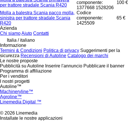
componente:
100 €
per trattore stradale Scania R420
1377668 1528206
Molla a balestra Scania pacco molla,
Codice
sinistra per trattore stradale Scania
componente:
65 €
R420
1425509
Azienda
Chi siamo
Aiuto
Contatti
Italia / italiano
Informazione
Termini & Condizioni
Politica di privacy
Suggerimenti per la
sicurezza
Recensioni di Autoline
Catalogo dei marchi
Le nostre proposte
Pubblicità su Autoline
Inserire l'annuncio
Pubblicare il banner
Programma di affiliazione
Per i venditori
I nostri progetti
Autoline™
Machineryline™
Agroline™
Linemedia Digital ™
© 2026 Linemedia
Installate le nostre applicazioni