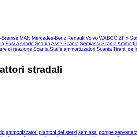
r-Bremse
MAN
Mercedes-Benz
Renault
Volvo
WABCO
ZF
»
So
nia
Fusi a snodo Scania
Asse Scania
Semiassi Scania
Ammortiz
rre di reazione Scania
Staffe ammortizzatori Scania
Tiranti del
attori stradali
odo
ammortizzatori
piantoni dei sterzi
semiassi
pompe servoster