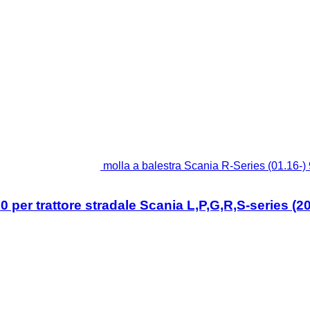
molla a balestra Scania R-Series (01.16-) 
0 per trattore stradale Scania L,P,G,R,S-series (2