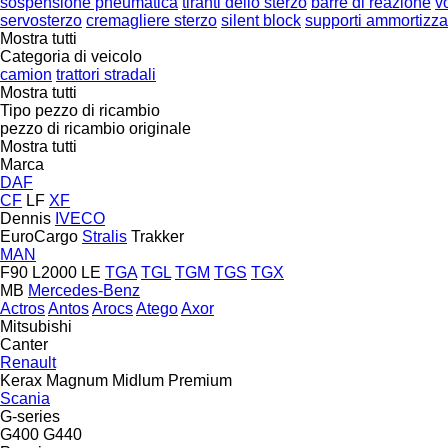
sospensione pneumatica
tiranti dello sterzo
barre di reazione
v
servosterzo
cremagliere sterzo
silent block
supporti ammortizza
Mostra tutti
Categoria di veicolo
camion
trattori stradali
Mostra tutti
Tipo pezzo di ricambio
pezzo di ricambio originale
Mostra tutti
Marca
DAF
CF
LF
XF
Dennis
IVECO
EuroCargo
Stralis
Trakker
MAN
F90
L2000
LE
TGA
TGL
TGM
TGS
TGX
MB
Mercedes-Benz
Actros
Antos
Arocs
Atego
Axor
Mitsubishi
Canter
Renault
Kerax
Magnum
Midlum
Premium
Scania
G-series
G400
G440