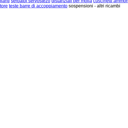
olanti
serbatoi servostezo
distanziali per molla
cuscinetti ammor
tore
teste barre di accoppiamento
sospensioni - altri ricambi