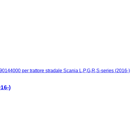
90144000 per trattore stradale Scania L,P,G,R,S-series (2016-)
016-)