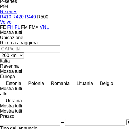
P-series
P94
R-series
R410
R420
R440
R500
Volvo
FE
FH
FL
FM
FMX
VNL
Mostra tutti
Ubicazione
Ricerca a raggiera
Italia
Ravenna
Mostra tutti
Europa
Estonia
Polonia
Romania
Lituania
Belgio
Mostra tutti
altri
Ucraina
Mostra tutti
Mostra tutti
Prezzo
–
Tipo dell'annuncio