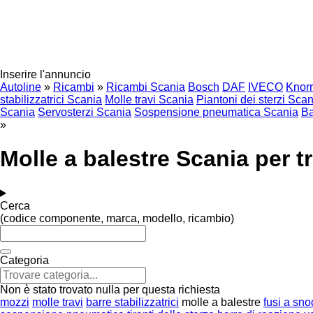
Inserire l'annuncio
Autoline
»
Ricambi
»
Ricambi Scania
Bosch
DAF
IVECO
Knor
stabilizzatrici Scania
Molle travi Scania
Piantoni dei sterzi Sca
Scania
Servosterzi Scania
Sospensione pneumatica Scania
Ba
»
Molle a balestre Scania per tr
Cerca
(codice componente, marca, modello, ricambio)
Categoria
Non è stato trovato nulla per questa richiesta
mozzi
molle travi
barre stabilizzatrici
molle a balestre
fusi a sn