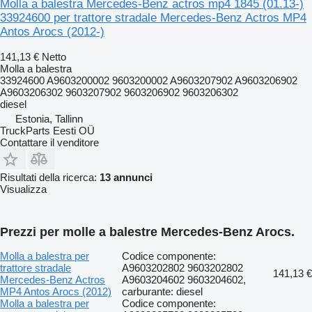
Molla a balestra Mercedes-Benz actros mp4 1845 (01.13-)
33924600 per trattore stradale Mercedes-Benz Actros MP4
Antos Arocs (2012-)
141,13 €
Netto
Molla a balestra
33924600 A9603200002 9603200002 A9603207902 A9603206902
A9603206302 9603207902 9603206902 9603206302
diesel
Estonia, Tallinn
TruckParts Eesti OÜ
Contattare il venditore
Risultati della ricerca:
13 annunci
Visualizza
Prezzi per molle a balestre Mercedes-Benz Arocs.
Molla a balestra per
Codice componente:
trattore stradale
A9603202802 9603202802
141,13 €
Mercedes-Benz Actros
A9603204602 9603204602,
MP4 Antos Arocs (2012)
carburante: diesel
Molla a balestra per
Codice componente: