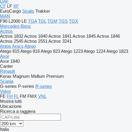
DAF
CF
LF
XF
EuroCargo
Stralis
Trakker
MAN
F90
L2000
LE
TGA
TGL
TGM
TGS
TGX
Mercedes-Benz
Actros
Actros 1832
Actros 1840
Actros 1841
Actros 1845
Actros 1846
Actros 2545
Actros 2551
Actros 3241
Antos
Arocs
Atego
Atego 815
Atego 816
Atego 823
Atego 1223
Atego 1224
Atego 1823
Axor
Axor 1840
Canter
Renault
Kerax
Magnum
Midlum
Premium
Scania
G-series
P-series
R-series
Volvo
FE
FH
FL
FM
FMX
VNL
Mostra tutti
Ubicazione
Ricerca a raggiera
Italia