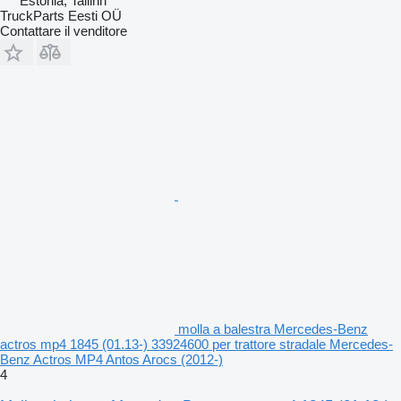
Estonia, Tallinn
TruckParts Eesti OÜ
Contattare il venditore
molla a balestra Mercedes-Benz
actros mp4 1845 (01.13-) 33924600 per trattore stradale Mercedes-
Benz Actros MP4 Antos Arocs (2012-)
4