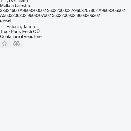
141,13 €
Netto
Molla a balestra
33924600 A9603200002 9603200002 A9603207902 A9603206902
A9603206302 9603207902 9603206902 9603206302
diesel
Estonia, Tallinn
TruckParts Eesti OÜ
Contattare il venditore