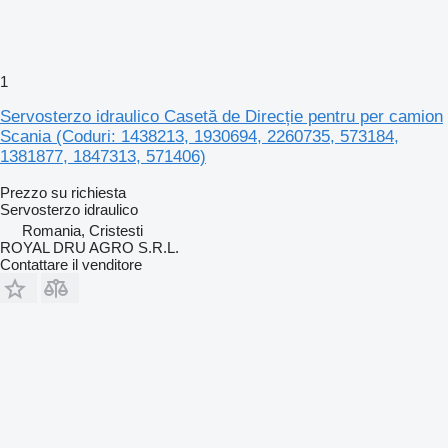
1
Servosterzo idraulico Casetă de Direcție pentru per camion
Scania (Coduri: 1438213, 1930694, 2260735, 573184,
1381877, 1847313, 571406)
Prezzo su richiesta
Servosterzo idraulico
Romania, Cristesti
ROYAL DRU AGRO S.R.L.
Contattare il venditore