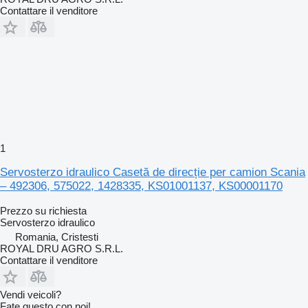
Contattare il venditore
1
Servosterzo idraulico Casetă de direcție per camion Scania
– 492306, 575022, 1428335, KS01001137, KS00001170
Prezzo su richiesta
Servosterzo idraulico
Romania, Cristesti
ROYAL DRU AGRO S.R.L.
Contattare il venditore
Vendi veicoli?
Fate questo con noi!