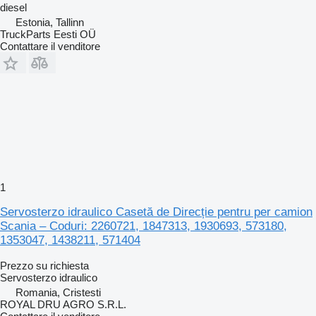
diesel
Estonia, Tallinn
TruckParts Eesti OÜ
Contattare il venditore
1
Servosterzo idraulico Casetă de Direcție pentru per camion
Scania – Coduri: 2260721, 1847313, 1930693, 573180,
1353047, 1438211, 571404
Prezzo su richiesta
Servosterzo idraulico
Romania, Cristesti
ROYAL DRU AGRO S.R.L.