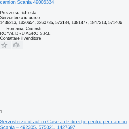
camion Scania 49006334
Prezzo su richiesta
Servosterzo idraulico
1438213, 1930694, 2260735, 573184, 1381877, 1847313, 571406
Romania, Cristesti
ROYAL DRU AGRO S.R.L.
Contattare il venditore
1
Servosterzo idraulico Casetă de direcție pentru per camion
Scania – 492305, 575021, 1427697