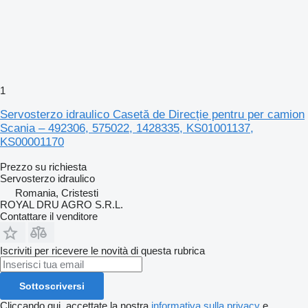
1
Servosterzo idraulico Casetă de Direcție pentru per camion
Scania – 492306, 575022, 1428335, KS01001137,
KS00001170
Prezzo su richiesta
Servosterzo idraulico
Romania, Cristesti
ROYAL DRU AGRO S.R.L.
Contattare il venditore
Iscriviti per ricevere le novità di questa rubrica
Sottoscriversi
Cliccando qui, accettate la nostra
informativa sulla privacy
e