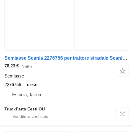
Semiasse Scania 2276756 per trattore stradale Scania L,P,G,R,S-series (2016-)
78,23 €
Netto
Semiasse
2276756
diesel
Estonia, Tallinn
TruckParts Eesti OÜ