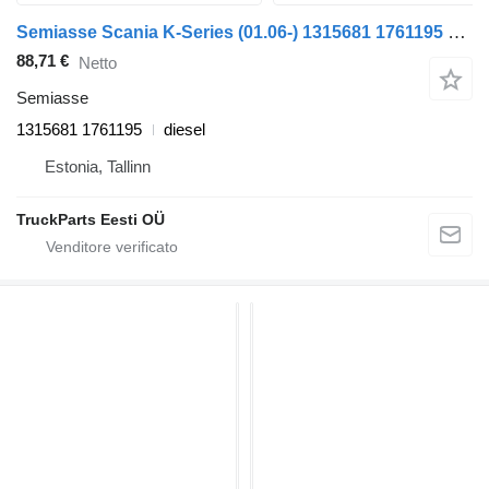
Semiasse Scania K-Series (01.06-) 1315681 1761195 per autobus Scania K,N,F-series bus (2006-)
88,71 €
Netto
Semiasse
1315681 1761195
diesel
Estonia, Tallinn
TruckParts Eesti OÜ