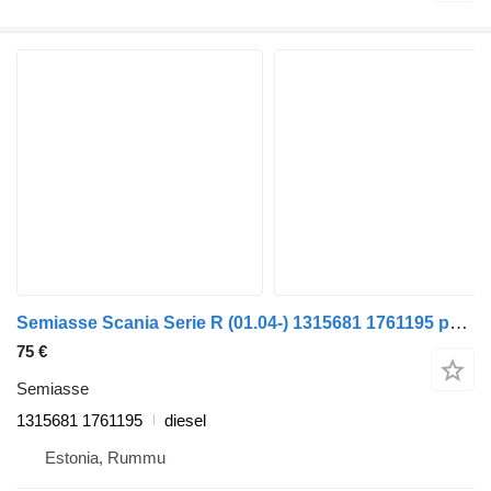
Semiasse Scania Serie R (01.04-) 1315681 1761195 per camion Scania P,G,R,T-series (2004-2017)
75 €
Semiasse
1315681 1761195
diesel
Estonia, Rummu