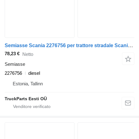
Semiasse Scania 2276756 per trattore stradale Scania L,P,G,R,S-series (2016-)
78,23 €
Netto
Semiasse
2276756
diesel
Estonia, Tallinn
TruckParts Eesti OÜ