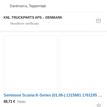
Danimarca, Tappernøje
KNL TRUCKPARTS APS – DENMARK
Semiasse Scania K-Series (01.06-) 1315681 1761195 per autobus Scania K,N,F-series bus (2006-)
88,71 €
Netto