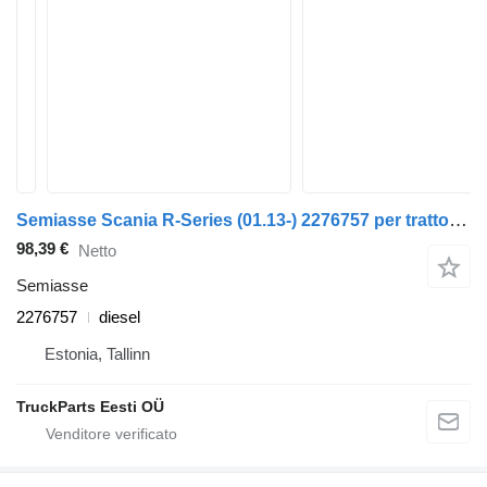
Semiasse Scania R-Series (01.13-) 2276757 per trattore stradale Scania P,G,R,T-series (2004-2017)
98,39 €
Netto
Semiasse
2276757
diesel
Estonia, Tallinn
TruckParts Eesti OÜ