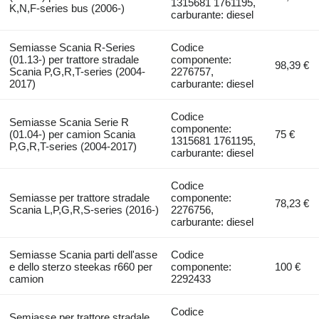
1315681 1761195,
K,N,F-series bus (2006-)
carburante: diesel
Semiasse Scania R-Series
Codice
(01.13-) per trattore stradale
componente:
98,39 €
Scania P,G,R,T-series (2004-
2276757,
2017)
carburante: diesel
Codice
Semiasse Scania Serie R
componente:
(01.04-) per camion Scania
75 €
1315681 1761195,
P,G,R,T-series (2004-2017)
carburante: diesel
Codice
Semiasse per trattore stradale
componente:
78,23 €
Scania L,P,G,R,S-series (2016-)
2276756,
carburante: diesel
Semiasse Scania parti dell'asse
Codice
e dello sterzo steekas r660 per
componente:
100 €
camion
2292433
Codice
Semiasse per trattore stradale