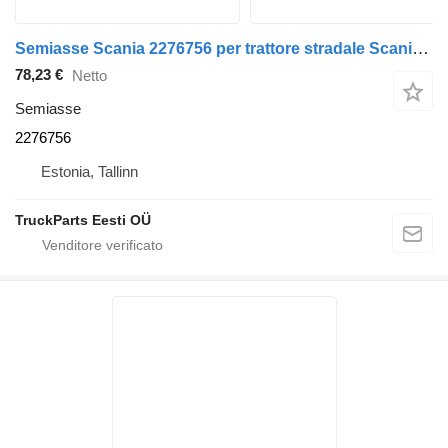
Semiasse Scania 2276756 per trattore stradale Scania L,P,G,R,S-series (2016-)
78,23 €
Netto
Semiasse
2276756
Estonia, Tallinn
TruckParts Eesti OÜ