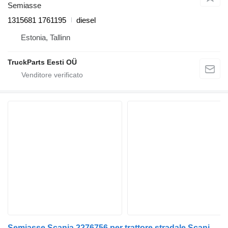
Semiasse
1315681 1761195
diesel
Estonia, Tallinn
TruckParts Eesti OÜ
Semiasse Scania 2276756 per trattore stradale Scania L,P,G,R,S-series (2016-)