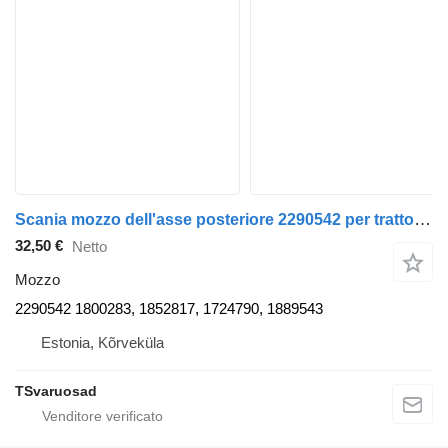
Scania mozzo dell'asse posteriore 2290542 per trattore stradale Scania R420
32,50 €
Netto
Mozzo
2290542 1800283, 1852817, 1724790, 1889543
Estonia, Kõrveküla
TSvaruosad