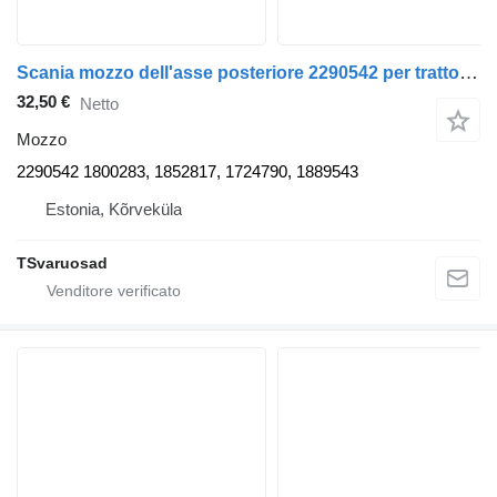
Scania mozzo dell'asse posteriore 2290542 per trattore stradale Scania R420
32,50 €
Netto
Mozzo
2290542 1800283, 1852817, 1724790, 1889543
Estonia, Kõrveküla
TSvaruosad