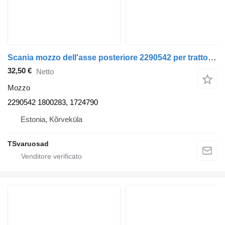
Scania mozzo dell'asse posteriore 2290542 per trattore stradale Scania R420
32,50 €
Netto
Mozzo
2290542 1800283, 1724790
Estonia, Kõrveküla
TSvaruosad