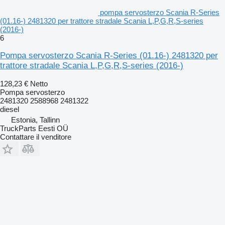
pompa servosterzo Scania R-Series
(01.16-) 2481320 per trattore stradale Scania L,P,G,R,S-series
(2016-)
6
Pompa servosterzo Scania R-Series (01.16-) 2481320 per
trattore stradale Scania L,P,G,R,S-series (2016-)
128,23 €
Netto
Pompa servosterzo
2481320 2588968 2481322
diesel
Estonia, Tallinn
TruckParts Eesti OÜ
Contattare il venditore