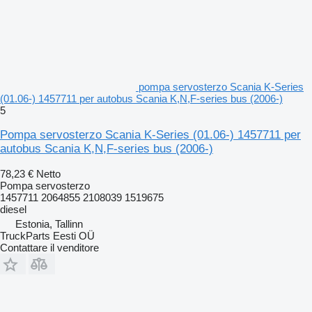
pompa servosterzo Scania K-Series
(01.06-) 1457711 per autobus Scania K,N,F-series bus (2006-)
5
Pompa servosterzo Scania K-Series (01.06-) 1457711 per
autobus Scania K,N,F-series bus (2006-)
78,23 €
Netto
Pompa servosterzo
1457711 2064855 2108039 1519675
diesel
Estonia, Tallinn
TruckParts Eesti OÜ
Contattare il venditore