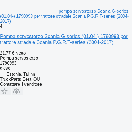
pompa servosterzo Scania G-series
(01.04-) 1790993 per trattore stradale Scania P,G,R,T-series (2004-
2017)
4
Pompa servosterzo Scania G-series (01.04-) 1790993 per
trattore stradale Scania P,G,R,T-series (2004-2017)
21,77 €
Netto
Pompa servosterzo
1790993
diesel
Estonia, Tallinn
TruckParts Eesti OÜ
Contattare il venditore