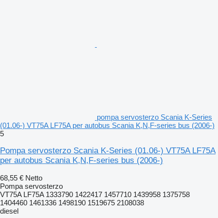
pompa servosterzo Scania K-Series
(01.06-) VT75A LF75A per autobus Scania K,N,F-series bus (2006-)
5
Pompa servosterzo Scania K-Series (01.06-) VT75A LF75A
per autobus Scania K,N,F-series bus (2006-)
68,55 €
Netto
Pompa servosterzo
VT75A LF75A 1333790 1422417 1457710 1439958 1375758
1404460 1461336 1498190 1519675 2108038
diesel