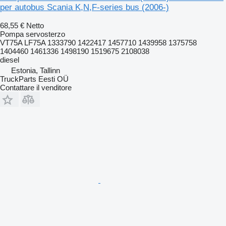
per autobus Scania K,N,F-series bus (2006-)
68,55 €
Netto
Pompa servosterzo
VT75A LF75A 1333790 1422417 1457710 1439958 1375758
1404460 1461336 1498190 1519675 2108038
diesel
Estonia, Tallinn
TruckParts Eesti OÜ
Contattare il venditore