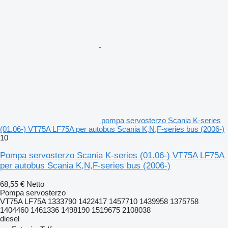
pompa servosterzo Scania K-series
(01.06-) VT75A LF75A per autobus Scania K,N,F-series bus (2006-)
10
Pompa servosterzo Scania K-series (01.06-) VT75A LF75A
per autobus Scania K,N,F-series bus (2006-)
68,55 €
Netto
Pompa servosterzo
VT75A LF75A 1333790 1422417 1457710 1439958 1375758
1404460 1461336 1498190 1519675 2108038
diesel