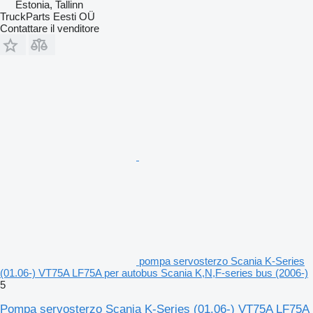
Estonia, Tallinn
TruckParts Eesti OÜ
Contattare il venditore
pompa servosterzo Scania K-Series
(01.06-) VT75A LF75A per autobus Scania K,N,F-series bus (2006-)
5
Pompa servosterzo Scania K-Series (01.06-) VT75A LF75A