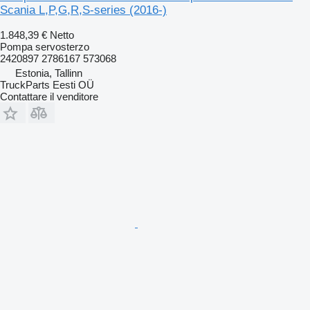
Scania L,P,G,R,S-series (2016-)
1.848,39 €
Netto
Pompa servosterzo
2420897 2786167 573068
Estonia, Tallinn
TruckParts Eesti OÜ
Contattare il venditore