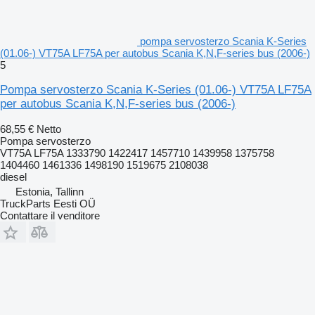
pompa servosterzo Scania K-Series
(01.06-) VT75A LF75A per autobus Scania K,N,F-series bus (2006-)
5
Pompa servosterzo Scania K-Series (01.06-) VT75A LF75A
per autobus Scania K,N,F-series bus (2006-)
68,55 €
Netto
Pompa servosterzo
VT75A LF75A 1333790 1422417 1457710 1439958 1375758
1404460 1461336 1498190 1519675 2108038
diesel
Estonia, Tallinn
TruckParts Eesti OÜ
Contattare il venditore