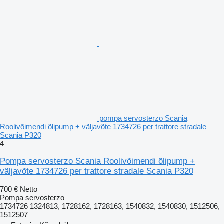
pompa servosterzo Scania
Roolivõimendi õlipump + väljavõte 1734726 per trattore stradale
Scania P320
4
Pompa servosterzo Scania Roolivõimendi õlipump +
väljavõte 1734726 per trattore stradale Scania P320
700 €
Netto
Pompa servosterzo
1734726 1324813, 1728162, 1728163, 1540832, 1540830, 1512506,
1512507