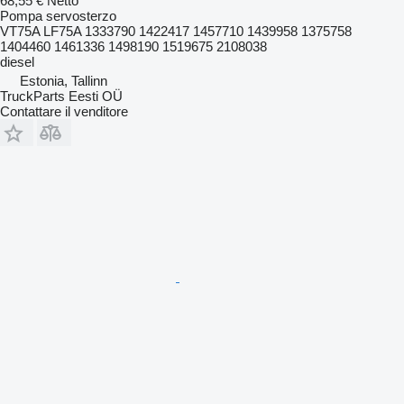
68,55 €
Netto
Pompa servosterzo
VT75A LF75A 1333790 1422417 1457710 1439958 1375758
1404460 1461336 1498190 1519675 2108038
diesel
Estonia, Tallinn
TruckParts Eesti OÜ
Contattare il venditore