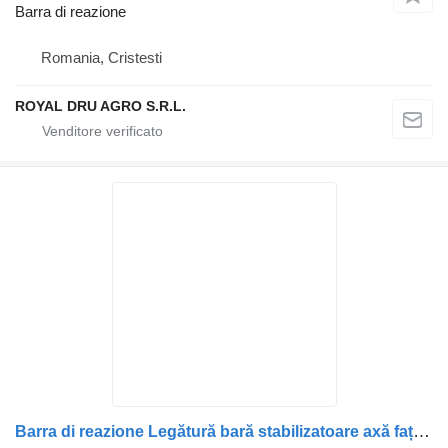
Barra di reazione
Romania, Cristesti
ROYAL DRU AGRO S.R.L.
Barra di reazione Legătură bară stabilizatoare axă față 1391148 per camion Scania – Coduri: 1391148, 1477870, 1482680