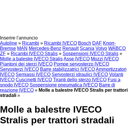
Inserire l'annuncio
Autoline
»
Ricambi
»
Ricambi IVECO
Bosch
DAF
Knorr-
Bremse
MAN
Mercedes-Benz
Renault
Scania
Volvo
WABCO
ZF
»
Ricambi IVECO Stralis
»
Sospensioni IVECO Stralis
»
Molle a balestre IVECO Stralis
Asse IVECO
Mozzi IVECO
Piantoni dei sterzi IVECO
Pompe servosterzo IVECO
Servosterzi IVECO
Barre stabilizzatrici IVECO
Ammortizzatori
IVECO
Semiassi IVECO
Servosterzi idraulici IVECO
Volanti
IVECO
Cuscinetti IVECO
Tiranti dello sterzo IVECO
Fusi a
snodo IVECO
Sospensione pneumatica IVECO
Barre di
reazione IVECO
»
Molle a balestre IVECO Stralis per trattori
stradali
»
Molle a balestre IVECO
Stralis per trattori stradali