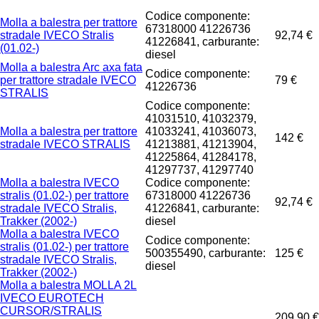
Codice componente:
Molla a balestra per trattore
67318000 41226736
stradale IVECO Stralis
92,74 €
41226841, carburante:
(01.02-)
diesel
Molla a balestra Arc axa fata
Codice componente:
per trattore stradale IVECO
79 €
41226736
STRALIS
Codice componente:
41031510, 41032379,
Molla a balestra per trattore
41033241, 41036073,
142 €
stradale IVECO STRALIS
41213881, 41213904,
41225864, 41284178,
41297737, 41297740
Molla a balestra IVECO
Codice componente:
stralis (01.02-) per trattore
67318000 41226736
92,74 €
stradale IVECO Stralis,
41226841, carburante:
Trakker (2002-)
diesel
Molla a balestra IVECO
Codice componente:
stralis (01.02-) per trattore
500355490, carburante:
125 €
stradale IVECO Stralis,
diesel
Trakker (2002-)
Molla a balestra MOLLA 2L
IVECO EUROTECH
CURSOR/STRALIS
209,90 €