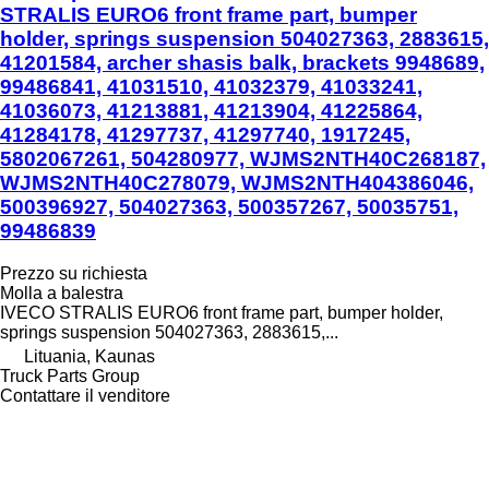
STRALIS EURO6 front frame part, bumper
holder, springs suspension 504027363, 2883615,
41201584, archer shasis balk, brackets 9948689,
99486841, 41031510, 41032379, 41033241,
41036073, 41213881, 41213904, 41225864,
41284178, 41297737, 41297740, 1917245,
5802067261, 504280977, WJMS2NTH40C268187,
WJMS2NTH40C278079, WJMS2NTH404386046,
500396927, 504027363, 500357267, 50035751,
99486839
Prezzo su richiesta
Molla a balestra
IVECO STRALIS EURO6 front frame part, bumper holder,
springs suspension 504027363, 2883615,...
Lituania, Kaunas
Truck Parts Group
Contattare il venditore