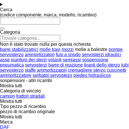
Cerca
(codice componente, marca, modello, ricambio)
Categoria
Non è stato trovato nulla per questa richiesta
barre stabilizzatrici
molle travi
mozzi
molle a balestre
pompe
servosterzo
ammortizzatori
fusi a snodo
servosterzi idraulici
asse
piantoni dei sterzi
volanti
semiassi
sospensione
pneumatica
servosterzi
barre di reazione
tiranti dello sterzo
tubi
servosterzo
staffe ammortizzatori
cremagliere sterzo
cuscinetti
ammortizzatore
serbatoi servostezo
piedes hidraulicos
sospensioni - altri ricambi
Mostra tutti
Categoria di veicolo
camion
trattori stradali
Mostra tutti
Tipo pezzo di ricambio
pezzo di ricambio originale
Mostra tutti
Marca
DAF