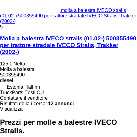
molla a balestra IVECO stralis
(01.02-) 500355490 per trattore stradale IVECO Stralis, Trakker
(2002-)
5
Molla a balestra IVECO stralis (01.02-) 500355490
per trattore stradale IVECO Stralis, Trakker
(2002-)
125 €
Netto
Molla a balestra
500355490
diesel
Estonia, Tallinn
TruckParts Eesti OÜ
Contattare il venditore
Risultati della ricerca:
12 annunci
Visualizza
Prezzi per molle a balestre IVECO
Stralis.