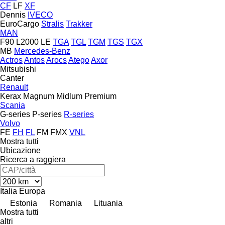
CF
LF
XF
Dennis
IVECO
EuroCargo
Stralis
Trakker
MAN
F90
L2000
LE
TGA
TGL
TGM
TGS
TGX
MB
Mercedes-Benz
Actros
Antos
Arocs
Atego
Axor
Mitsubishi
Canter
Renault
Kerax
Magnum
Midlum
Premium
Scania
G-series
P-series
R-series
Volvo
FE
FH
FL
FM
FMX
VNL
Mostra tutti
Ubicazione
Ricerca a raggiera
Italia
Europa
Estonia
Romania
Lituania
Mostra tutti
altri