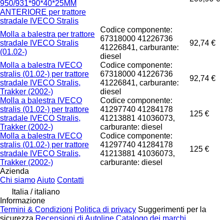
950/931*90*40*25MM
ANTERIORE per trattore
stradale IVECO Stralis
Codice componente:
Molla a balestra per trattore
67318000 41226736
stradale IVECO Stralis
92,74 €
41226841, carburante:
(01.02-)
diesel
Molla a balestra IVECO
Codice componente:
stralis (01.02-) per trattore
67318000 41226736
92,74 €
stradale IVECO Stralis,
41226841, carburante:
Trakker (2002-)
diesel
Molla a balestra IVECO
Codice componente:
stralis (01.02-) per trattore
41297740 41284178
125 €
stradale IVECO Stralis,
41213881 41036073,
Trakker (2002-)
carburante: diesel
Molla a balestra IVECO
Codice componente:
stralis (01.02-) per trattore
41297740 41284178
125 €
stradale IVECO Stralis,
41213881 41036073,
Trakker (2002-)
carburante: diesel
Azienda
Chi siamo
Aiuto
Contatti
Italia / italiano
Informazione
Termini & Condizioni
Politica di privacy
Suggerimenti per la
sicurezza
Recensioni di Autoline
Catalogo dei marchi