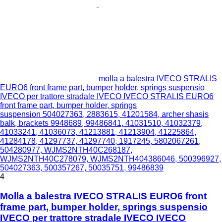
molla a balestra IVECO STRALIS
EURO6 front frame part, bumper holder, springs suspensio
IVECO per trattore stradale IVECO IVECO STRALIS EURO6
front frame part, bumper holder, springs
suspension 504027363, 2883615, 41201584, archer shasis
balk, brackets 9948689, 99486841, 41031510, 41032379,
41033241, 41036073, 41213881, 41213904, 41225864,
41284178, 41297737, 41297740, 1917245, 5802067261,
504280977, WJMS2NTH40C268187,
WJMS2NTH40C278079, WJMS2NTH404386046, 500396927,
504027363, 500357267, 50035751, 99486839
4
Molla a balestra IVECO STRALIS EURO6 front
frame part, bumper holder, springs suspensio
IVECO per trattore stradale IVECO IVECO