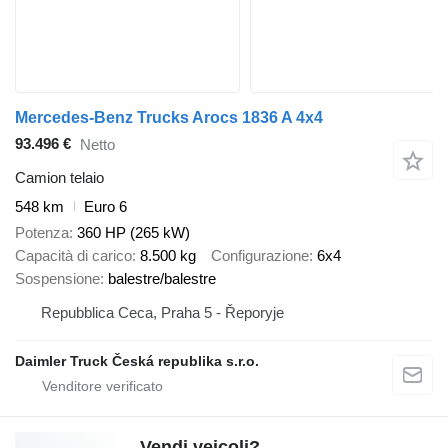
Mercedes-Benz Trucks Arocs 1836 A 4x4
93.496 €
Netto
Camion telaio
548 km
Euro 6
Potenza
360 HP (265 kW)
Capacità di carico
8.500 kg
Configurazione
6x4
Sospensione
balestre/balestre
Repubblica Ceca, Praha 5 - Řeporyje
Daimler Truck Česká republika s.r.o.
Vendi veicoli?