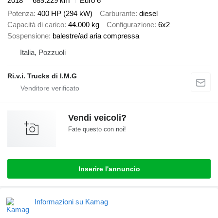
2018
689.229 km
Euro 6
Potenza
400 HP (294 kW)
Carburante
diesel
Capacità di carico
44.000 kg
Configurazione
6x2
Sospensione
balestre/ad aria compressa
Italia, Pozzuoli
Ri.v.i. Trucks di I.M.G
Vendi veicoli?
Fate questo con noi!
Inserire l'annuncio
Informazioni su Kamag