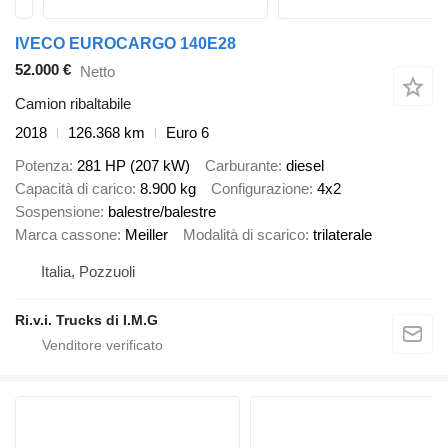
IVECO EUROCARGO 140E28
52.000 €
Netto
Camion ribaltabile
2018
126.368 km
Euro 6
Potenza
281 HP (207 kW)
Carburante
diesel
Capacità di carico
8.900 kg
Configurazione
4x2
Sospensione
balestre/balestre
Marca cassone
Meiller
Modalità di scarico
trilaterale
Italia, Pozzuoli
Ri.v.i. Trucks di I.M.G