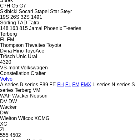
Sitrak
C7H
G5
G7
Skibicki
Socari
Stapel
Star
Steyr
19S
26S
32S
1491
Sörling
TAD
Tatra
148
163
815
Jamal
Phoenix
T-series
Terberg
FL
FM
Thompson
Thwaites
Toyota
Dyna
Hino
ToyoAce
Trösch
Unic
Ural
4320
VS-mont
Volkswagen
Constellation
Crafter
Volvo
A-series
B-series
F89
FE
FH
FL
FM
FMX
L-series
N-series
S-
series
Terberg
VM
WAF
Wacker Neuson
DV
DW
Wacker
DW
Wielton
Wilcox
XCMG
XG
ZIL
555
4502