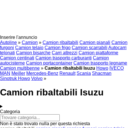
Inserire l'annuncio
Autoline
»
Camion
»
Camion ribaltabili
Camion pianali
Camion
furgoni
Camion telaio
Camion frigo
Camion scarrabili
Autocarri
telonati
Camion bisarche
Carri attrezzi
Camion piattaforme
Camion centinati
Camion trasporto carburanti
Camion
autocisterne
Camion portacontainer
Camion trasporto legname
Camion multibenne
»
Camion ribaltabili Isuzu
Howo
IVECO
MAN
Meiller
Mercedes-Benz
Renault
Scania
Shacman
Sinotruk Howo
Volvo
»
Camion ribaltabili Isuzu
Categoria
Non è stato trovato nulla per questa richiesta