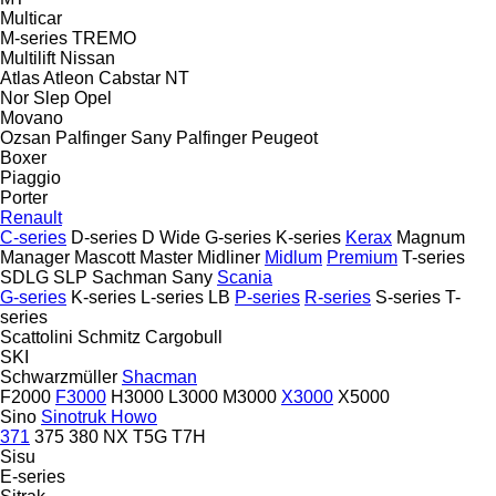
Multicar
M-series
TREMO
Multilift
Nissan
Atlas
Atleon
Cabstar
NT
Nor Slep
Opel
Movano
Ozsan
Palfinger Sany
Palfinger
Peugeot
Boxer
Piaggio
Porter
Renault
C-series
D-series
D Wide
G-series
K-series
Kerax
Magnum
Manager
Mascott
Master
Midliner
Midlum
Premium
T-series
SDLG
SLP
Sachman
Sany
Scania
G-series
K-series
L-series
LB
P-series
R-series
S-series
T-
series
Scattolini
Schmitz Cargobull
SKI
Schwarzmüller
Shacman
F2000
F3000
H3000
L3000
M3000
X3000
X5000
Sino
Sinotruk Howo
371
375
380
NX
T5G
T7H
Sisu
E-series