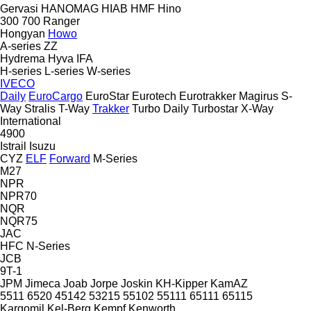
Gervasi
HANOMAG
HIAB
HMF
Hino
300
700
Ranger
Hongyan
Howo
A-series
ZZ
Hydrema
Hyva
IFA
H-series
L-series
W-series
IVECO
Daily
EuroCargo
EuroStar
Eurotech
Eurotrakker
Magirus
S-
Way
Stralis
T-Way
Trakker
Turbo Daily
Turbostar
X-Way
International
4900
Istrail
Isuzu
CYZ
ELF
Forward
M-Series
M27
NPR
NPR70
NQR
NQR75
JAC
HFC
N-Series
JCB
9T-1
JPM
Jimeca
Joab
Jorpe
Joskin
KH-Kipper
KamAZ
5511
6520
45142
53215
55102
55111
65111
65115
Kargomil
Kel-Berg
Kempf
Kenworth