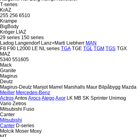
T-series
KrAZ
255
256
6510
Krampe
BigBody
Kröger
LIAZ
29 series
150 series
Ladog
Langendorf
Lanz+Marti
Liebherr
MAN
F8
F90
L2000
LE
NL series
TGA
TGE
TGL
TGM
TGS
TGX
MAZ
5340
551605
Mack
Granite
Magirus
Deutz
Magirus-Deutz
Manjot
Marrel
Marshalls
Maur Bilpåbygg
Mazda
Meiller
Mercedes-Benz
Actros
Antos
Arocs
Atego
Axor
LK
MB
SK
Sprinter
Unimog
Vario
Zetros
Mitsubishi Fuso
Canter
Mitsubishi
Canter
D-series
Molcik
Moser
Moxy
MT