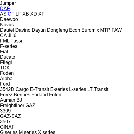
Jumper
DAF
AS
CF
LF
XB
XD
XF
Daewoo
Novus
Dautel
Davino
Dayun
Dongfeng
Econ
Euromix MTP
FAW
CA
JH6
FML
Fassi
F-series
Fiat
Ducato
Fliegl
TDK
Foden
Alpha
Ford
3542D
Cargo
E-Transit
E-series
L-series
LT
Transit
Forez-Bennes
Forland
Foton
Auman
BJ
Freightliner
GAZ
3309
GAZ-SAZ
3507
GINAF
G series
M series
X series