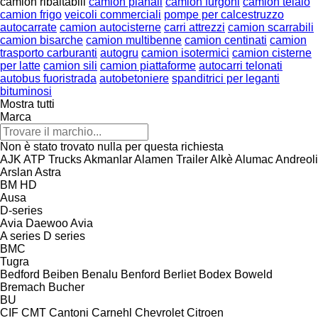
camion ribaltabili
camion pianali
camion furgoni
camion telaio
camion frigo
veicoli commerciali
pompe per calcestruzzo
autocarrate
camion autocisterne
carri attrezzi
camion scarrabili
camion bisarche
camion multibenne
camion centinati
camion
trasporto carburanti
autogru
camion isotermici
camion cisterne
per latte
camion sili
camion piattaforme
autocarri telonati
autobus fuoristrada
autobetoniere
spanditrici per leganti
bituminosi
Mostra tutti
Marca
Non è stato trovato nulla per questa richiesta
AJK
ATP Trucks
Akmanlar
Alamen Trailer
Alkè
Alumac
Andreoli
Arslan
Astra
BM
HD
Ausa
D-series
Avia Daewoo
Avia
A series
D series
BMC
Tugra
Bedford
Beiben
Benalu
Benford
Berliet
Bodex
Boweld
Bremach
Bucher
BU
CIF
CMT
Cantoni
Carnehl
Chevrolet
Citroen