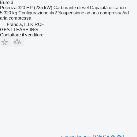
Euro 3
Potenza
320 HP (235 kW)
Carburante
diesel
Capacità di carico
5.320 kg
Configurazione
4x2
Sospensione
ad aria compressa/ad
aria compressa
Francia, ILLKIRCH
GEST LEASE ING
Contattare il venditore
camion bisarca DAF CF 85.380