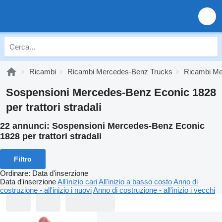
Ricambi
Ricambi Mercedes-Benz Trucks
Ricambi Me
Sospensioni Mercedes-Benz Econic 1828
per trattori stradali
22 annunci:
Sospensioni Mercedes-Benz Econic
1828 per trattori stradali
Filtro
Ordinare
:
Data d'inserzione
Data d'inserzione
All'inizio cari
All'inizio a basso costo
Anno di
costruzione - all'inizio i nuovi
Anno di costruzione - all'inizio i vecchi