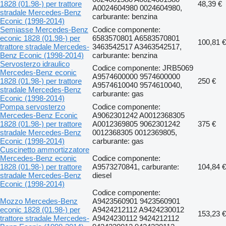
1828 (01.98-) per trattore
48,39 €
A0024604980 0024604980,
stradale Mercedes-Benz
carburante: benzina
Econic (1998-2014)
Semiasse Mercedes-Benz
Codice componente:
econic 1828 (01.98-) per
6583570801 A6583570801
100,81 €
trattore stradale Mercedes-
3463542517 A3463542517,
Benz Econic (1998-2014)
carburante: benzina
Servosterzo idraulico
Codice componente: JRB5069
Mercedes-Benz econic
A9574600000 9574600000
1828 (01.98-) per trattore
250 €
A9574610040 9574610040,
stradale Mercedes-Benz
carburante: gas
Econic (1998-2014)
Pompa servosterzo
Codice componente:
Mercedes-Benz Econic
A9062301242 A0012368305
1828 (01.98-) per trattore
A0012369805 9062301242
375 €
stradale Mercedes-Benz
0012368305 0012369805,
Econic (1998-2014)
carburante: gas
Cuscinetto ammortizzatore
Mercedes-Benz econic
Codice componente:
1828 (01.98-) per trattore
A9573270841, carburante:
104,84 €
stradale Mercedes-Benz
diesel
Econic (1998-2014)
Codice componente:
Mozzo Mercedes-Benz
A9423560901 9423560901
econic 1828 (01.98-) per
A9424212112 A9424230012
153,23 €
trattore stradale Mercedes-
A9424230112 9424212112