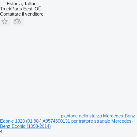
Estonia, Tallinn
TruckParts Eesti OÜ
Contattare il venditore
piantone dello sterzo Mercedes-Benz
Econic 1828 (01.98-) A9574600131 per trattore stradale Mercedes-
Benz Econic (1998-2014)
4