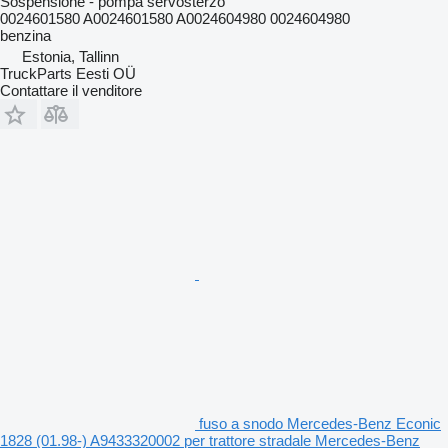
Sospensione - pompa servosterzo
0024601580 A0024601580 A0024604980 0024604980
benzina
Estonia, Tallinn
TruckParts Eesti OÜ
Contattare il venditore
fuso a snodo Mercedes-Benz Econic
1828 (01.98-) A9433320002 per trattore stradale Mercedes-Benz