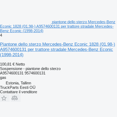
piantone dello sterzo Mercedes-Benz
Econic 1828 (01.98-) A9574600131 per trattore stradale Mercedes-
Benz Econic (1998-2014)
4
Piantone dello sterzo Mercedes-Benz Econic 1828 (01.98-)
A9574600131 per trattore stradale Mercedes-Benz Econic
(1998-2014)
100,81 €
Netto
Sospensione - piantone dello sterzo
A9574600131 9574600131
gas
Estonia, Tallinn
TruckParts Eesti OÜ
Contattare il venditore