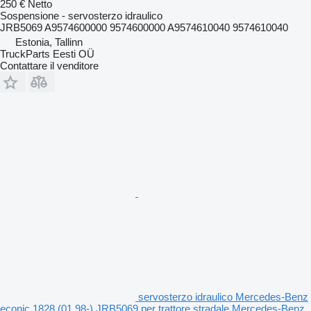
250 €
Netto
Sospensione - servosterzo idraulico
JRB5069 A9574600000 9574600000 A9574610040 9574610040
Estonia, Tallinn
TruckParts Eesti OÜ
Contattare il venditore
servosterzo idraulico Mercedes-Benz
econic 1828 (01.98-) JRB5069 per trattore stradale Mercedes-Benz