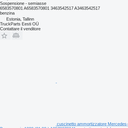
Sospensione - semiasse
6583570801 A6583570801 3463542517 A3463542517
benzina
Estonia, Tallinn
TruckParts Eesti OÜ
Contattare il venditore
cuscinetto ammortizzatore Mercedes-