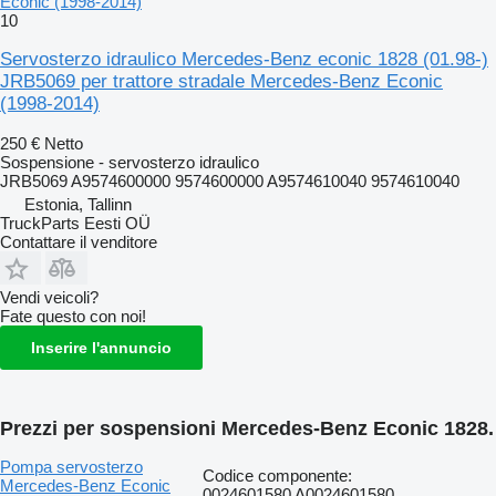
Econic (1998-2014)
10
Servosterzo idraulico Mercedes-Benz econic 1828 (01.98-)
JRB5069 per trattore stradale Mercedes-Benz Econic
(1998-2014)
250 €
Netto
Sospensione - servosterzo idraulico
JRB5069 A9574600000 9574600000 A9574610040 9574610040
Estonia, Tallinn
TruckParts Eesti OÜ
Contattare il venditore
Vendi veicoli?
Fate questo con noi!
Inserire l'annuncio
Prezzi per sospensioni Mercedes-Benz Econic 1828.
Pompa servosterzo
Codice componente:
Mercedes-Benz Econic
0024601580 A0024601580