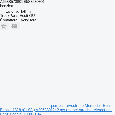
A6583570901 6583570901
benzina
Estonia, Tallinn
TruckParts Eesti OÜ
Contattare il venditore
pompa servosterzo Mercedes-Benz
Econic 1828 (01.98-) A9062301242 per trattore stradale Mercedes-
Benz Econic (1998-2014)