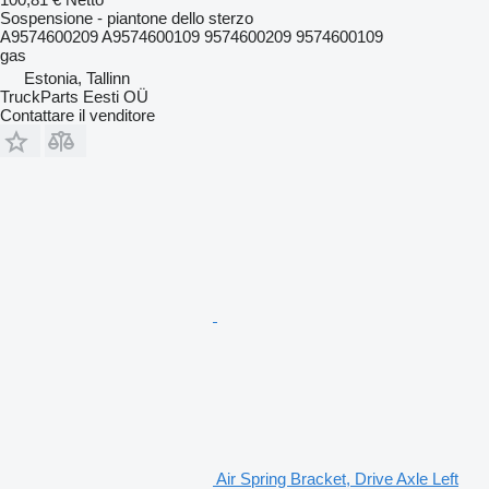
Sospensione - piantone dello sterzo
A9574600209 A9574600109 9574600209 9574600109
gas
Estonia, Tallinn
TruckParts Eesti OÜ
Contattare il venditore
Air Spring Bracket, Drive Axle Left