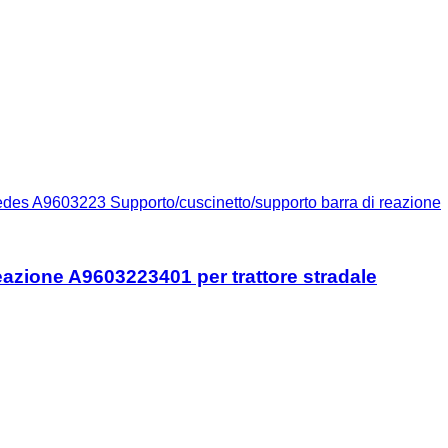
edes A9603223 Supporto/cuscinetto/supporto barra di reazione
azione A9603223401 per trattore stradale