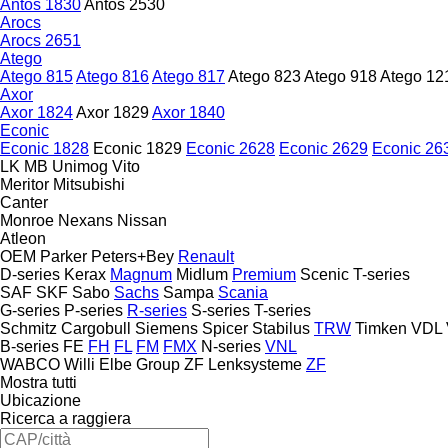
Antos 1830
Antos 2530
Arocs
Arocs 2651
Atego
Atego 815
Atego 816
Atego 817
Atego 823
Atego 918
Atego 12
Axor
Axor 1824
Axor 1829
Axor 1840
Econic
Econic 1828
Econic 1829
Econic 2628
Econic 2629
Econic 26
LK
MB
Unimog
Vito
Meritor
Mitsubishi
Canter
Monroe
Nexans
Nissan
Atleon
OEM
Parker
Peters+Bey
Renault
D-series
Kerax
Magnum
Midlum
Premium
Scenic
T-series
SAF
SKF
Sabo
Sachs
Sampa
Scania
G-series
P-series
R-series
S-series
T-series
Schmitz Cargobull
Siemens
Spicer
Stabilus
TRW
Timken
VDL
B-series
FE
FH
FL
FM
FMX
N-series
VNL
WABCO
Willi Elbe Group
ZF Lenksysteme
ZF
Mostra tutti
Ubicazione
Ricerca a raggiera