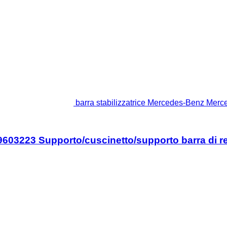
barra stabilizzatrice Mercedes-Benz Merc
603223 Supporto/cuscinetto/supporto barra di re