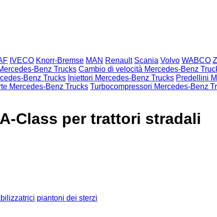
AF
IVECO
Knorr-Bremse
MAN
Renault
Scania
Volvo
WABCO
 Mercedes-Benz Trucks
Cambio di velocità Mercedes-Benz Truc
rcedes-Benz Trucks
Iniettori Mercedes-Benz Trucks
Predellini 
rte Mercedes-Benz Trucks
Turbocompressori Mercedes-Benz T
Class per trattori stradali
bilizzatrici
piantoni dei sterzi