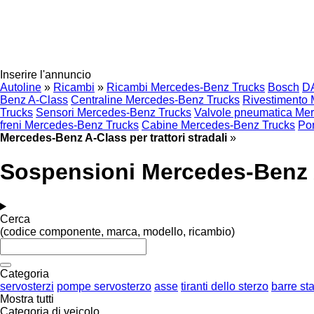
Inserire l'annuncio
Autoline
»
Ricambi
»
Ricambi Mercedes-Benz Trucks
Bosch
D
Benz A-Class
Centraline Mercedes-Benz Trucks
Rivestimento
Trucks
Sensori Mercedes-Benz Trucks
Valvole pneumatica Me
freni Mercedes-Benz Trucks
Cabine Mercedes-Benz Trucks
Po
Mercedes-Benz A-Class per trattori stradali
»
Sospensioni Mercedes-Benz A-
Cerca
(codice componente, marca, modello, ricambio)
Categoria
servosterzi
pompe servosterzo
asse
tiranti dello sterzo
barre sta
Mostra tutti
Categoria di veicolo