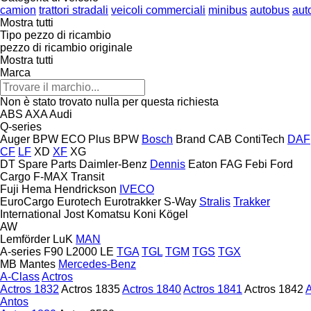
camion
trattori stradali
veicoli commerciali
minibus
autobus
aut
Mostra tutti
Tipo pezzo di ricambio
pezzo di ricambio originale
Mostra tutti
Marca
Non è stato trovato nulla per questa richiesta
ABS
AXA
Audi
Q-series
Auger
BPW ECO Plus
BPW
Bosch
Brand
CAB
ContiTech
DAF
CF
LF
XD
XF
XG
DT Spare Parts
Daimler-Benz
Dennis
Eaton
FAG
Febi
Ford
Cargo
F-MAX
Transit
Fuji
Hema
Hendrickson
IVECO
EuroCargo
Eurotech
Eurotrakker
S-Way
Stralis
Trakker
International
Jost
Komatsu
Koni
Kögel
AW
Lemförder
LuK
MAN
A-series
F90
L2000
LE
TGA
TGL
TGM
TGS
TGX
MB
Mantes
Mercedes-Benz
A-Class
Actros
Actros 1832
Actros 1835
Actros 1840
Actros 1841
Actros 1842
A
Antos