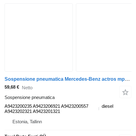
Sospensione pneumatica Mercedes-Benz actros mp2/mp3 1844 (01.02-) A9423200235 per trattore stradale Mercedes-Benz Actros, Axor MP1, MP2, MP3 (1996-2014)
59,68 €
Netto
Sospensione pneumatica
A9423200235 A9423206921 A9423200557
diesel
A9423202321 A9423201321
Estonia, Tallinn