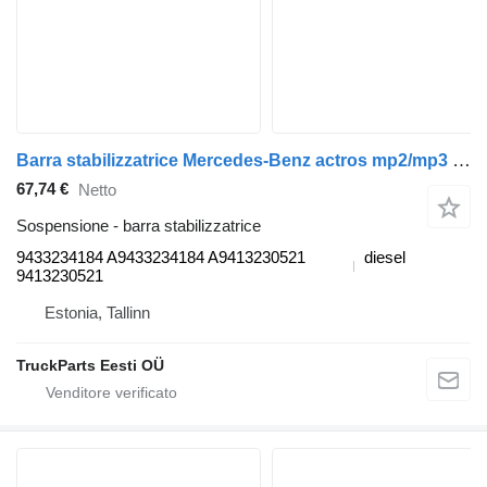
Barra stabilizzatrice Mercedes-Benz actros mp2/mp3 1844 (01.02-) 9433234184 per trattore stradale Mercedes-Benz Actros, Axor MP1, MP2, MP3 (1996-2014)
67,74 €
Netto
Sospensione - barra stabilizzatrice
9433234184 A9433234184 A9413230521
diesel
9413230521
Estonia, Tallinn
TruckParts Eesti OÜ