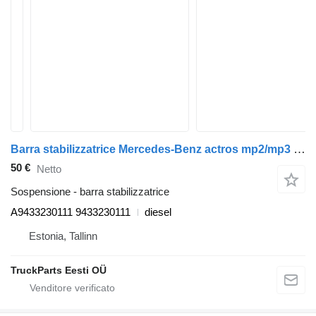
Barra stabilizzatrice Mercedes-Benz actros mp2/mp3 1844 (01.02-) A9433230111 per trattore stradale Mercedes-Benz Actros, Axor MP1, MP2, MP3 (1996-2014)
50 €
Netto
Sospensione - barra stabilizzatrice
A9433230111 9433230111
diesel
Estonia, Tallinn
TruckParts Eesti OÜ