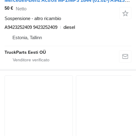
Mercedes-Benz Actros MP2/MP3 1844 (01.02-) A9423252409 per trattore stradale Mercedes-Benz Actros, Axor MP1, MP2, MP3 (1996-2014)
50 €
Netto
Sospensione - altro ricambio
A9423252409 9423252409
diesel
Estonia, Tallinn
TruckParts Eesti OÜ