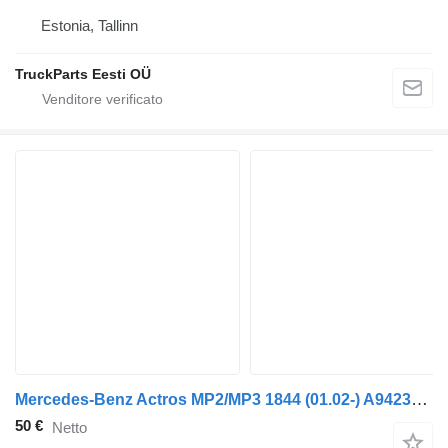
Estonia, Tallinn
TruckParts Eesti OÜ
Mercedes-Benz Actros MP2/MP3 1844 (01.02-) A9423252509 per trattore stradale Mercedes-Benz Actros, Axor MP1, MP2, MP3 (1996-2014)
50 €
Netto