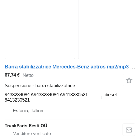
Barra stabilizzatrice Mercedes-Benz actros mp2/mp3 1844 (01.02-) 9433234084 per trattore stradale Mercedes-Benz Actros, Axor MP1, MP2, MP3 (1996-2014)
67,74 €
Netto
Sospensione - barra stabilizzatrice
9433234084 A9433234084 A9413230521
diesel
9413230521
Estonia, Tallinn
TruckParts Eesti OÜ