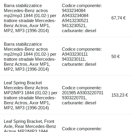
Barra stabilizzatrice
Codice componente:
Mercedes-Benz actros
9433234084
mp2/mp3 1844 (01.02-) per
A9433234084
67,74 €
trattore stradale Mercedes-
A9413230521
Benz Actros, Axor MP1,
9413230521,
MP2, MP3 (1996-2014)
carburante: diesel
Barra stabilizzatrice
Mercedes-Benz actros
Codice componente:
mp2/mp3 1844 (01.02-) per
A9433230111
50 €
trattore stradale Mercedes-
9433230111,
Benz Actros, Axor MP1,
carburante: diesel
MP2, MP3 (1996-2014)
Leaf Spring Bracket
Mercedes-Benz Actros
Codice componente:
MP2/MP3 1844 (01.02-) per
201985 A9303220701
153,23 €
trattore stradale Mercedes-
9303220701,
Benz Actros, Axor MP1,
carburante: diesel
MP2, MP3 (1996-2014)
Leaf Spring Bracket, Front
Axle, Rear Mercedes-Benz
Codice componente:
Actros MP2/MP3 1844