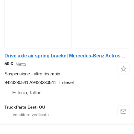
Drive axle air spring bracket Mercedes-Benz Actros MP2/MP3 1844 (01.02-) 9423280541 per trattore stradale Mercedes-Benz Actros, Axor MP1, MP2, MP3 (1996-2014)
50 €
Netto
Sospensione - altro ricambio
9423280541 A9423280541
diesel
Estonia, Tallinn
TruckParts Eesti OÜ