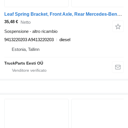
Leaf Spring Bracket, Front Axle, Rear Mercedes-Benz Actros MP2/MP3 1844 (01.02-) 9413220203 per trattore stradale Mercedes-Benz Actros, Axor MP1, MP2, MP3 (1996-2014)
35,48 €
Netto
Sospensione - altro ricambio
9413220203 A9413220203
diesel
Estonia, Tallinn
TruckParts Eesti OÜ