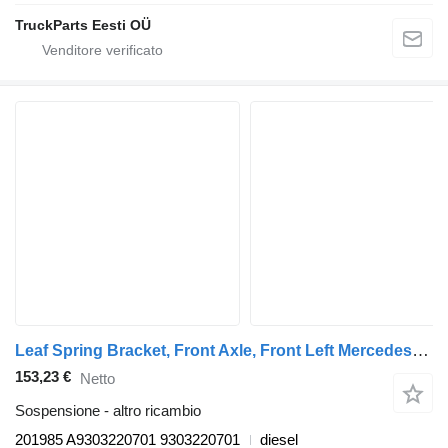
TruckParts Eesti OÜ
Leaf Spring Bracket, Front Axle, Front Left Mercedes-Benz Actros MP2/MP3 1844 (01.02-) 201985 per trattore stradale Mercedes-Benz Actros, Axor MP1, MP2, MP3 (1996-2014)
153,23 €
Netto
Sospensione - altro ricambio
201985 A9303220701 9303220701
diesel