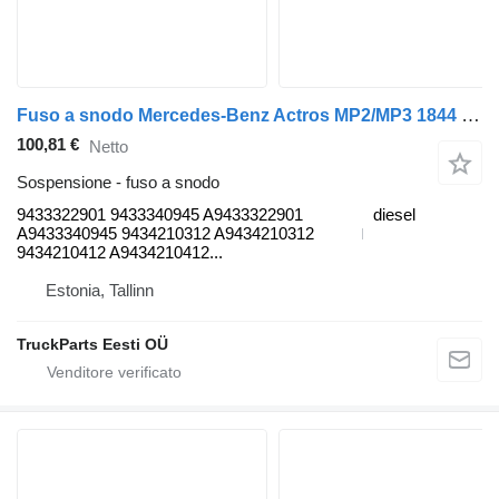
Fuso a snodo Mercedes-Benz Actros MP2/MP3 1844 (01.02-) 9433322901 per trattore stradale Mercedes-Benz Actros, Axor MP1, MP2, MP3 (1996-2014)
100,81 €
Netto
Sospensione - fuso a snodo
9433322901 9433340945 A9433322901
diesel
A9433340945 9434210312 A9434210312
9434210412 A9434210412...
Estonia, Tallinn
TruckParts Eesti OÜ