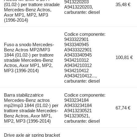
9413220203
(01.02-) per trattore stradale
35,48 €
A9413220203,
Mercedes-Benz Actros,
carburante: diesel
Axor MP1, MP2, MP3
(1996-2014)
Codice componente:
9433322901
Fuso a snodo Mercedes-
9433340945
Benz Actros MP2/MP3
A9433322901
1844 (01.02-) per trattore
A9433340945
100,81 €
stradale Mercedes-Benz
9434210312
Actros, Axor MP1, MP2,
A9434210312
MP3 (1996-2014)
9434210412
A9434210412...,
carburante: diesel
Barra stabilizzatrice
Codice componente:
Mercedes-Benz actros
9433234184
mp2/mp3 1844 (01.02-) per
A9433234184
67,74 €
trattore stradale Mercedes-
A9413230521
Benz Actros, Axor MP1,
9413230521,
MP2, MP3 (1996-2014)
carburante: diesel
Drive axle air spring bracket