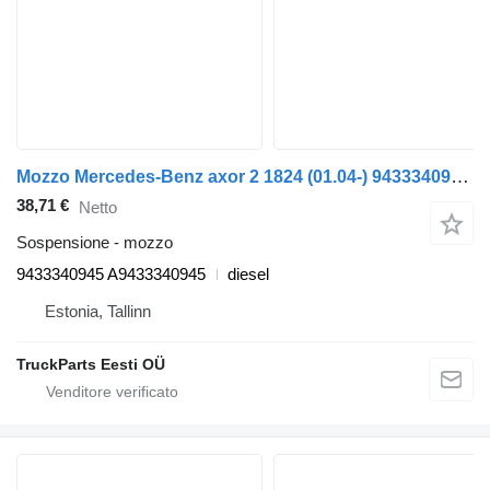
Mozzo Mercedes-Benz axor 2 1824 (01.04-) 9433340945 per trattore stradale Mercedes-Benz Actros, Axor MP1, MP2, MP3 (1996-2014)
38,71 €
Netto
Sospensione - mozzo
9433340945 A9433340945
diesel
Estonia, Tallinn
TruckParts Eesti OÜ