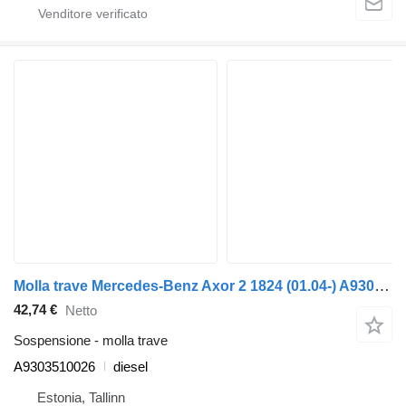
Molla trave Mercedes-Benz Axor 2 1824 (01.04-) A9303510026 per trattore stradale Mercedes-Benz Actros, Axor MP1, MP2, MP3 (1996-2014)
42,74 €
Netto
Sospensione - molla trave
A9303510026
diesel
Estonia, Tallinn