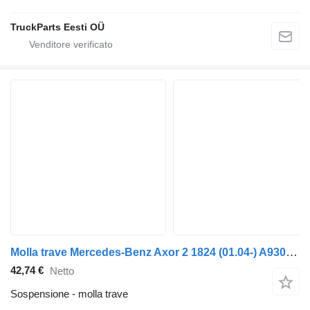
TruckParts Eesti OÜ
Molla trave Mercedes-Benz Axor 2 1824 (01.04-) A9303510026 per trattore stradale Mercedes-Benz Actros, Axor MP1, MP2, MP3 (1996-2014)
42,74 €
Netto
Sospensione - molla trave