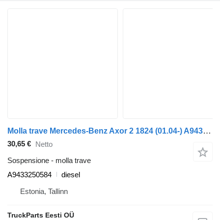
Molla trave Mercedes-Benz Axor 2 1824 (01.04-) A9433250584 per trattore stradale Mercedes-Benz Actros, Axor MP1, MP2, MP3 (1996-2014)
30,65 €
Netto
Sospensione - molla trave
A9433250584
diesel
Estonia, Tallinn
TruckParts Eesti OÜ