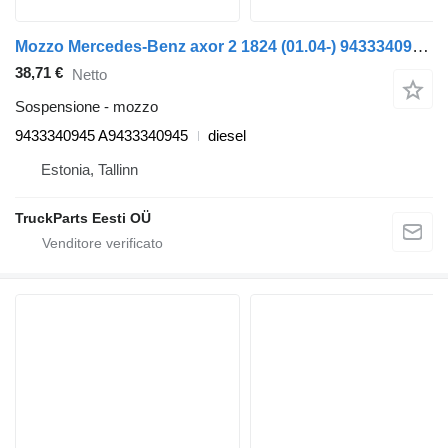
Mozzo Mercedes-Benz axor 2 1824 (01.04-) 9433340945 per trattore stradale Mercedes-Benz Actros, Axor MP1, MP2, MP3 (1996-2014)
38,71 €
Netto
Sospensione - mozzo
9433340945 A9433340945
diesel
Estonia, Tallinn
TruckParts Eesti OÜ