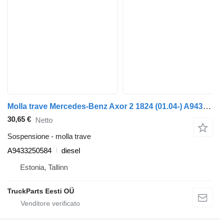
Molla trave Mercedes-Benz Axor 2 1824 (01.04-) A9433250584 per trattore stradale Mercedes-Benz Actros, Axor MP1, MP2, MP3 (1996-2014)
30,65 €
Netto
Sospensione - molla trave
A9433250584
diesel
Estonia, Tallinn
TruckParts Eesti OÜ