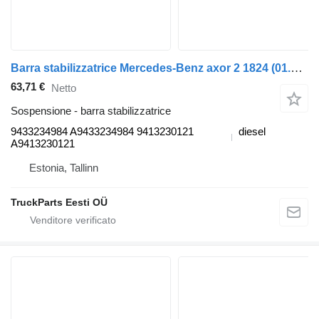
Barra stabilizzatrice Mercedes-Benz axor 2 1824 (01.04-) 9433234984 per trattore stradale Mercedes-Benz Actros, Axor MP1, MP2, MP3 (1996-2014)
63,71 €
Netto
Sospensione - barra stabilizzatrice
9433234984 A9433234984 9413230121
diesel
A9413230121
Estonia, Tallinn
TruckParts Eesti OÜ