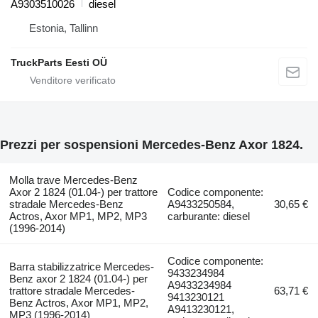
A9303510026
diesel
Estonia, Tallinn
TruckParts Eesti OÜ
Prezzi per sospensioni Mercedes-Benz Axor 1824.
Molla trave Mercedes-Benz
Axor 2 1824 (01.04-) per trattore
Codice componente:
stradale Mercedes-Benz
A9433250584,
30,65 €
Actros, Axor MP1, MP2, MP3
carburante: diesel
(1996-2014)
Codice componente:
Barra stabilizzatrice Mercedes-
9433234984
Benz axor 2 1824 (01.04-) per
A9433234984
trattore stradale Mercedes-
63,71 €
9413230121
Benz Actros, Axor MP1, MP2,
A9413230121,
MP3 (1996-2014)