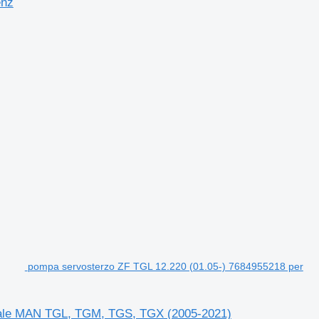
enz
pompa servosterzo ZF TGL 12.220 (01.05-) 7684955218 per
adale MAN TGL, TGM, TGS, TGX (2005-2021)