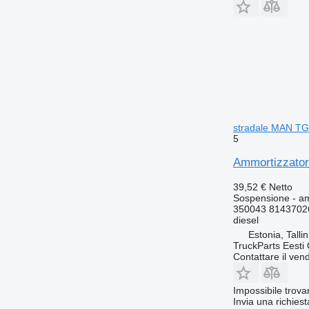
stradale MAN TG
5
Ammortizzator
39,52 €
Netto
Sospensione - a
350043 8143702
diesel
Estonia, Talli
TruckParts Eesti
Contattare il vend
Impossibile trova
Invia una richies