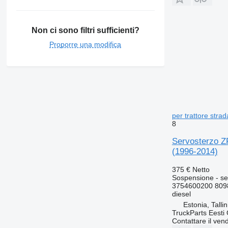
Non ci sono filtri sufficienti?
Proporre una modifica
per trattore str
8
Servosterzo Z
(1996-2014)
375 €
Netto
Sospensione - se
3754600200 809
diesel
Estonia, Talli
TruckParts Eesti
Contattare il vend