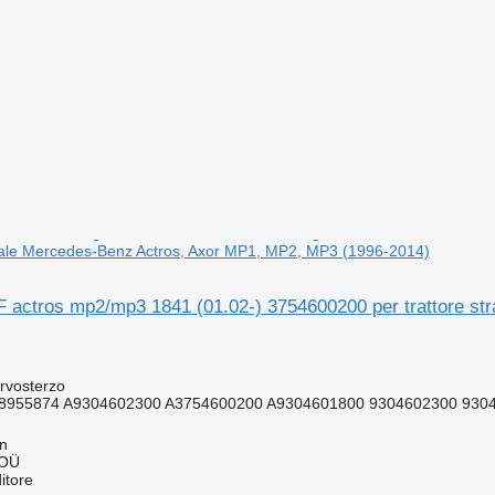
adale Mercedes-Benz Actros, Axor MP1, MP2, MP3 (1996-2014)
F actros mp2/mp3 1841 (01.02-) 3754600200 per trattore s
rvosterzo
8955874 A9304602300 A3754600200 A9304601800 9304602300 930
nn
 OÜ
itore