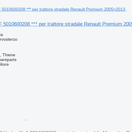
F 5010600208 *** per trattore stradale Renault Premium 20
ta
rvosterzo
a, Thiene
pareparts
itore