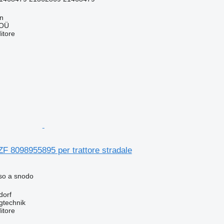
nn
 OÜ
itore
F 8098955895 per trattore stradale
so a snodo
dorf
gtechnik
itore