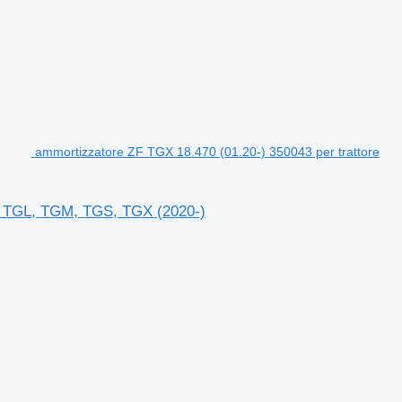
ammortizzatore ZF TGX 18.470 (01.20-) 350043 per trattore
AN TGL, TGM, TGS, TGX (2020-)