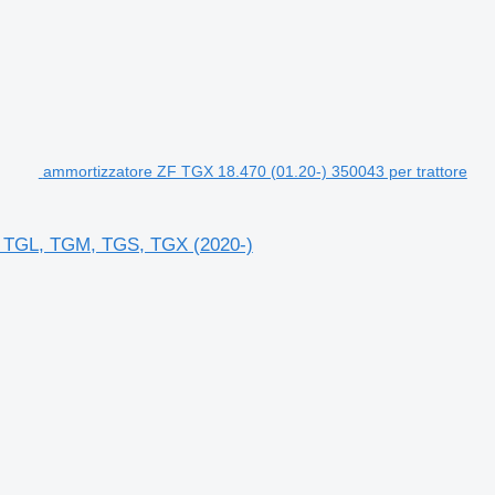
ammortizzatore ZF TGX 18.470 (01.20-) 350043 per trattore
AN TGL, TGM, TGS, TGX (2020-)