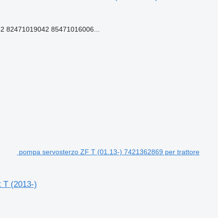
2 82471019042 85471016006...
pompa servosterzo ZF T (01.13-) 7421362869 per trattore
 T (2013-)