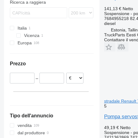
Ricerca a raggiera
Unimog
N-series
141,13 €
Netto
Sospensione - p
Vito
VNL
7684955218 82.
diesel
Italia
Estonia, Talli
TruckParts Eesti
Vicenza
Contattare il vend
Europa
Estonia
Polonia
Prezzo
Lituania
Germania
–
stradale Renault 
5
Tipo dell'annuncio
Pompa servoste
vendita
49,19 €
Netto
Sospensione - p
dal produttore
7421362869 742