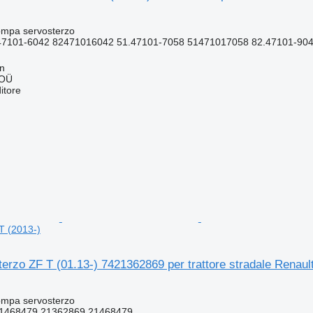
ompa servosterzo
47101-6042 82471016042 51.47101-7058 51471017058 82.47101-904
nn
 OÜ
itore
T (2013-)
rzo ZF T (01.13-) 7421362869 per trattore stradale Renault
ompa servosterzo
1468479 21362869 21468479