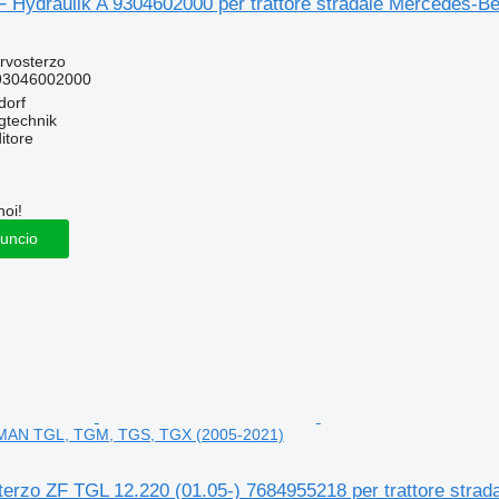
F Hydraulik A 9304602000 per trattore stradale Mercedes-B
rvosterzo
93046002000
dorf
gtechnik
itore
noi!
nuncio
le MAN TGL, TGM, TGS, TGX (2005-2021)
erzo ZF TGL 12.220 (01.05-) 7684955218 per trattore str