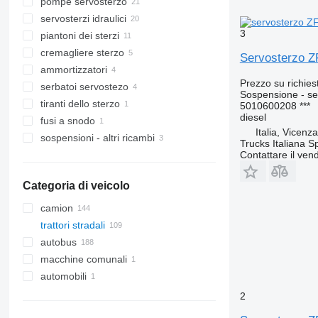
pompe servosterzo
servosterzi idraulici
3
piantoni dei sterzi
cremagliere sterzo
Servosterzo Z
ammortizzatori
Prezzo su richies
serbatoi servostezo
Sospensione - se
tiranti dello sterzo
5010600208 ***
diesel
fusi a snodo
Italia, Vicenz
sospensioni - altri ricambi
Trucks Italiana S
Contattare il vend
Categoria di veicolo
camion
trattori stradali
autobus
macchine comunali
automobili
veicoli comunali
veicoli comunali universali
2