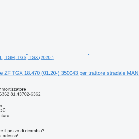
L, TGM, TGS, TGX (2020-)
e ZF TGX 18.470 (01.20-) 350043 per trattore stradale M
mmortizzatore
6362 81.43702-6362
nn
 OÜ
itore
re il pezzo di ricambio?
ta adesso!