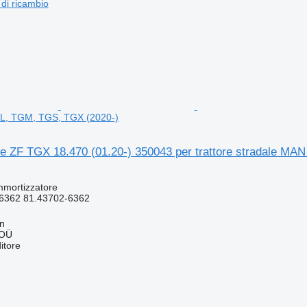
 di ricambio
L, TGM, TGS, TGX (2020-)
e ZF TGX 18.470 (01.20-) 350043 per trattore stradale M
mmortizzatore
6362 81.43702-6362
nn
 OÜ
itore