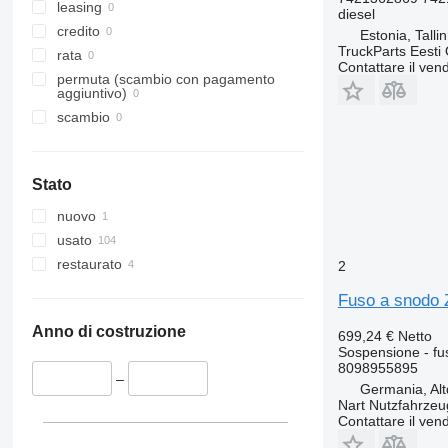
leasing
diesel
credito
Estonia, Talli
TruckParts Eesti
rata
Contattare il vend
permuta (scambio con pagamento
aggiuntivo)
scambio
Stato
nuovo
usato
restaurato
2
Fuso a snodo Z
Anno di costruzione
699,24 €
Netto
Sospensione - fu
8098955895
–
Germania, Alt
Nart Nutzfahrzeu
Contattare il vend