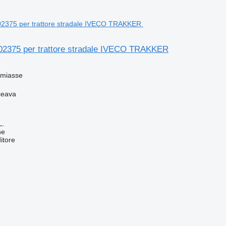
2375 per trattore stradale IVECO TRAKKER
emiasse
ceava
L.
ne
itore