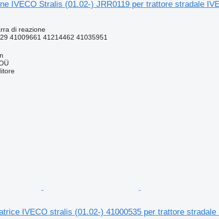
one IVECO Stralis (01.02-) JRR0119 per trattore stradale IV
rra di reazione
29 41009661 41214462 41035951
nn
 OÜ
itore
zatrice IVECO stralis (01.02-) 41000535 per trattore stradale