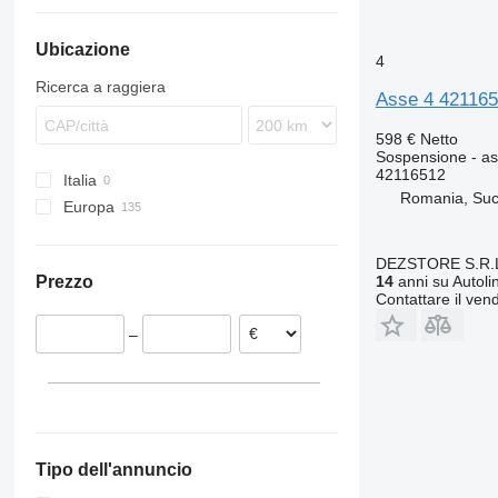
TGM
Axor
Premium
S-series
FH
Ubicazione
TGS
Citaro
Scenic
T-series
FL
4
TGX
Conecto
T-series
FM
Ricerca a raggiera
Asse 4 421165
Econic
FMX
LK
N-series
598 €
Netto
MB
VNL
Sospensione - a
42116512
Italia
Unimog
Romania, Su
Europa
Vito
Estonia
Romania
DEZSTORE S.R.
14
anni su Autoli
Prezzo
Polonia
Contattare il vend
–
Tipo dell'annuncio