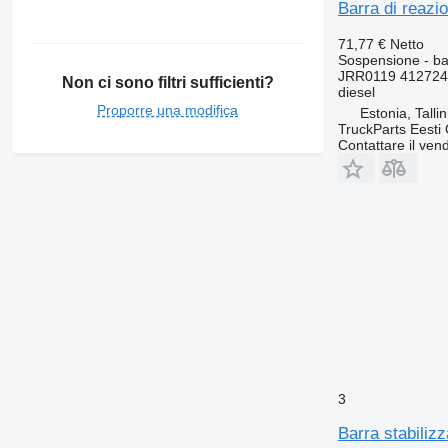
Barra di reazi
71,77 €
Netto
Sospensione - ba
JRR0119 412724
Non ci sono filtri sufficienti?
diesel
Proporre una modifica
Estonia, Talli
TruckParts Eesti
Contattare il vend
3
Barra stabiliz