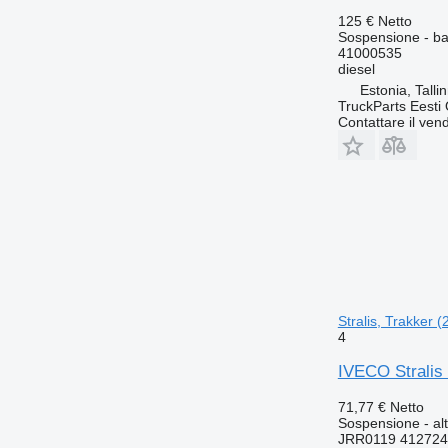
125 €
Netto
Sospensione - bar
41000535
diesel
Estonia, Talli
TruckParts Eesti
Contattare il vend
Stralis, Trakker (
4
IVECO Stralis 
71,77 €
Netto
Sospensione - alt
JRR0119 412724