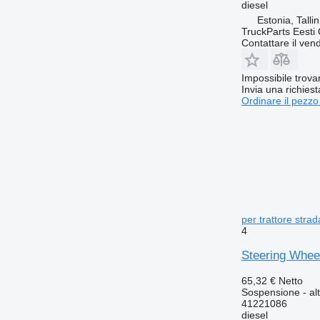
diesel
Estonia, Talli
TruckParts Eesti
Contattare il vend
Impossibile trova
Invia una richies
Ordinare il pezzo
per trattore stra
4
Steering Wheel
65,32 €
Netto
Sospensione - alt
41221086
diesel