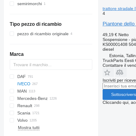
semirimorchi
trattore stradale
4
Piantone dello
Tipo pezzo di ricambio
pezzo di ricambio originale
49,19 €
Netto
Sospensione - pi
KS00001408 504
diesel
Marca
Estonia, Talli
TruckParts Eesti
Contattare il vend
DAF
Q-series
Iscriviti per ricev
IVECO
CF
Cargo
MAN
LF
F-MAX
EuroCargo
AW
Sottoscrivers
Mercedes-Benz
XD
Transit
Eurotech
A-series
Cliccando qui, ac
Renault
XF
Eurotrakker
F90
A-Class
Canter
Atleon
Scania
XG
S-Way
L2000
Actros
D-series
Volvo
Stralis
LE
Antos
Kerax
G-series
Mostra tutti
Trakker
TGA
Arocs
Magnum
P-series
B-series
Stralis 400
TGL
Atego
Midlum
R-series
FE