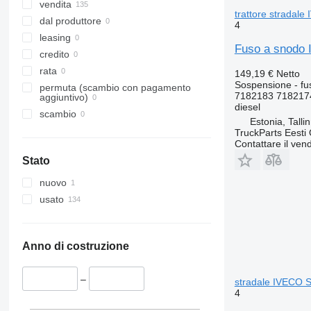
vendita
trattore stradale
dal produttore
4
leasing
Fuso a snodo I
credito
rata
149,19 €
Netto
Sospensione - fu
permuta (scambio con pagamento
7182183 718217
aggiuntivo)
diesel
scambio
Estonia, Talli
TruckParts Eesti
Contattare il vend
Stato
nuovo
usato
Anno di costruzione
–
stradale IVECO St
4