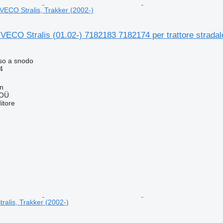
 IVECO Stralis, Trakker (2002-)
VECO Stralis (01.02-) 7182183 7182174 per trattore stradal
so a snodo
4
nn
 OÜ
itore
ralis, Trakker (2002-)