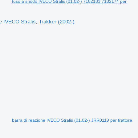
fuso a snodo IVECO Stralis (01.02-) 7182183 7182174 per
e IVECO Stralis, Trakker (2002-)
barra di reazione IVECO Stralis (01.02-) JRR0119 per trattore