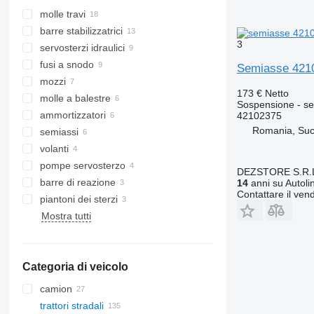
molle travi
barre stabilizzatrici
3
servosterzi idraulici
fusi a snodo
Semiasse 4210
mozzi
173 €
Netto
molle a balestre
Sospensione - s
ammortizzatori
42102375
Romania, Su
semiassi
volanti
pompe servosterzo
DEZSTORE S.R.
barre di reazione
14
anni su Autoli
Contattare il vend
piantoni dei sterzi
Mostra tutti
Categoria di veicolo
camion
trattori stradali