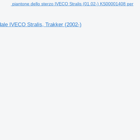
piantone dello sterzo IVECO Stralis (01.02-) KS00001408 per
dale IVECO Stralis, Trakker (2002-)