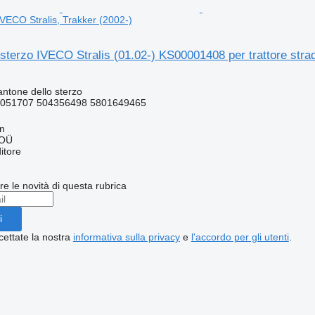
 IVECO Stralis, Trakker (2002-)
 sterzo IVECO Stralis (01.02-) KS00001408 per trattore stra
antone dello sterzo
051707 504356498 5801649465
nn
 OÜ
itore
ere le novità di questa rubrica
i
cettate la nostra
informativa sulla privacy
e
l'accordo per gli utenti
.