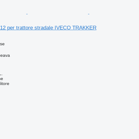
12 per trattore stradale IVECO TRAKKER
sse
ceava
L.
ne
itore