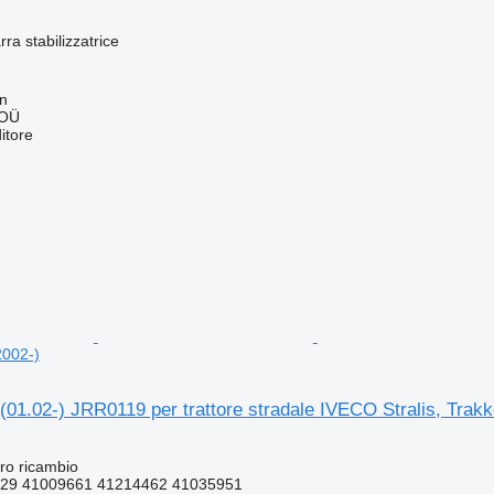
ra stabilizzatrice
nn
 OÜ
itore
2002-)
(01.02-) JRR0119 per trattore stradale IVECO Stralis, Trakk
ro ricambio
29 41009661 41214462 41035951