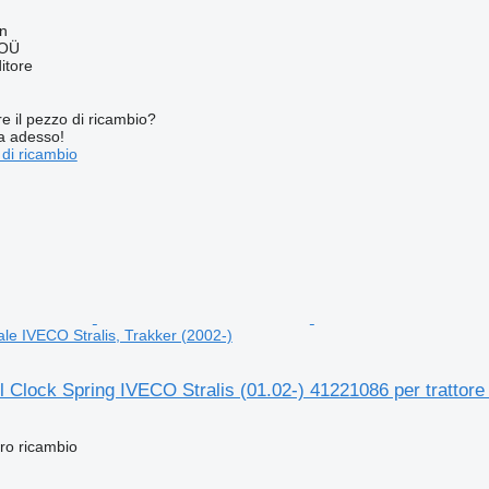
nn
 OÜ
itore
re il pezzo di ricambio?
ta adesso!
 di ricambio
dale IVECO Stralis, Trakker (2002-)
 Clock Spring IVECO Stralis (01.02-) 41221086 per trattore 
ro ricambio