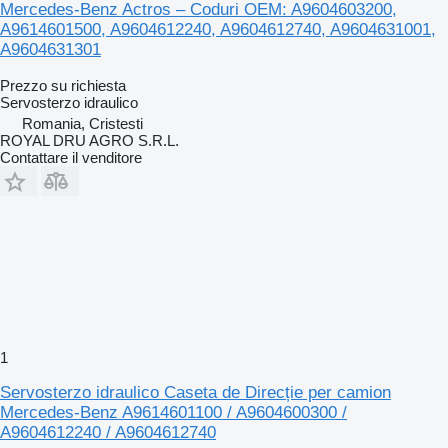
Mercedes-Benz Actros – Coduri OEM: A9604603200,
A9614601500, A9604612240, A9604612740, A9604631001,
A9604631301
Prezzo su richiesta
Servosterzo idraulico
Romania, Cristesti
ROYAL DRU AGRO S.R.L.
Contattare il venditore
1
Servosterzo idraulico Caseta de Direcție per camion
Mercedes-Benz A9614601100 / A9604600300 /
A9604612240 / A9604612740