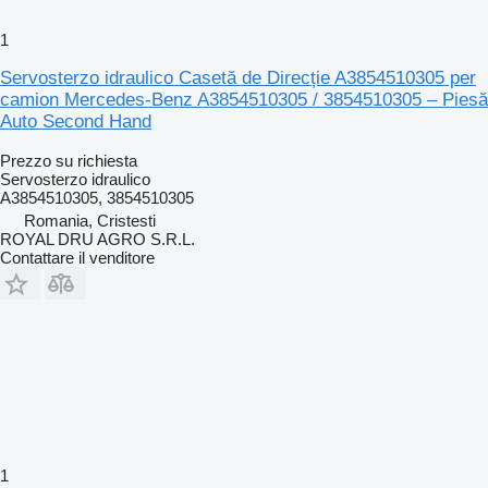
1
Servosterzo idraulico Casetă de Direcție A3854510305 per
camion Mercedes-Benz A3854510305 / 3854510305 – Piesă
Auto Second Hand
Prezzo su richiesta
Servosterzo idraulico
A3854510305, 3854510305
Romania, Cristesti
ROYAL DRU AGRO S.R.L.
Contattare il venditore
1