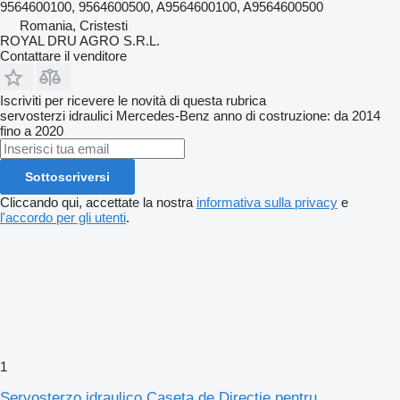
9564600100, 9564600500, A9564600100, A9564600500
Romania, Cristesti
ROYAL DRU AGRO S.R.L.
Contattare il venditore
Iscriviti per ricevere le novità di questa rubrica
servosterzi idraulici
Mercedes-Benz
anno di costruzione: da 2014
fino a 2020
Sottoscriversi
Cliccando qui, accettate la nostra
informativa sulla privacy
e
l'accordo per gli utenti
.
1
Servosterzo idraulico Caseta de Direcție pentru