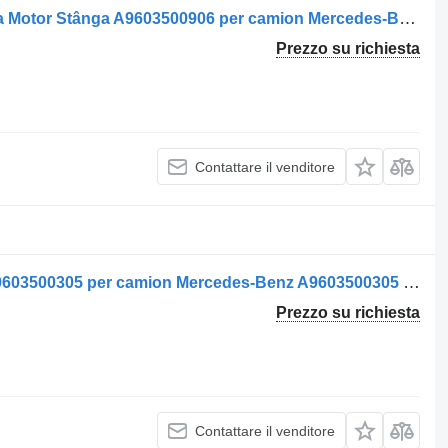
Barra di reazione Tijă de Torsiune Axa Motor Stânga A9603500906 per camion Mercedes-Benz A9603500906/A9603501806
Prezzo su richiesta
Contattare il venditore
Barra di reazione Brat de control V A9603500305 per camion Mercedes-Benz A9603500305 9603500305
Prezzo su richiesta
Contattare il venditore