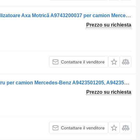
Barra di reazione Legătură Bară Stabilizatoare Axa Motrică A9743200037 per camion Mercedes-Benz 9743200037
Prezzo su richiesta
Contattare il venditore
Barra di reazione Brat de control pentru per camion Mercedes-Benz A9423501205, A9423500505, A9423500805, A9603500105, 9423501205, 9423500505, 9423500805, 9603500105
Prezzo su richiesta
Contattare il venditore