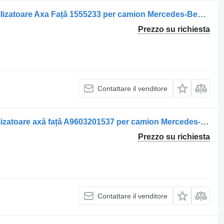
Barra di reazione Legătură Bară Stabilizatoare Axa Față 1555233 per camion Mercedes-Benz A9703230016 9703230016 N308676012011 N910105012021
Prezzo su richiesta
Contattare il venditore
Barra di reazione Legătură bară stabilizatoare axă față A9603201537 per camion Mercedes-Benz
Prezzo su richiesta
Contattare il venditore