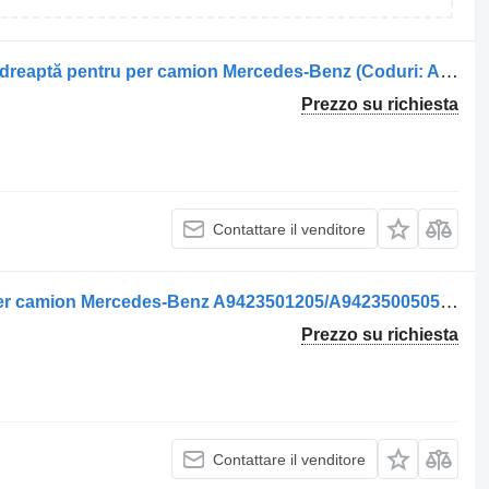
Barra di reazione Tijă de cuplu punte dreaptă pentru per camion Mercedes-Benz (Coduri: A9603500906, A9603501806)
Prezzo su richiesta
Contattare il venditore
Barra di reazione V-Brat de Control per camion Mercedes-Benz A9423501205/A9423500505/A9423500805/A9603500105
Prezzo su richiesta
Contattare il venditore