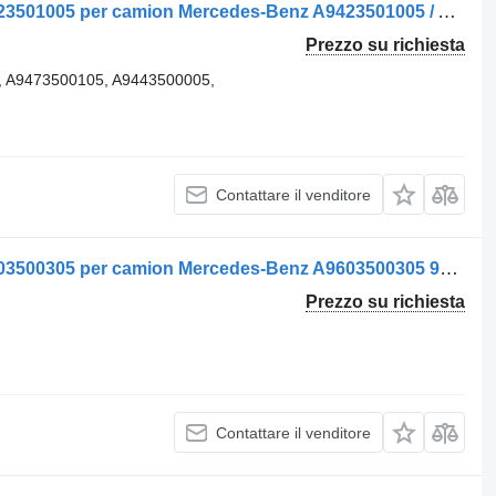
Barra di reazione Braț de control A9423501005 per camion Mercedes-Benz A9423501005 / A9423501505 / A9473501005 / A9473500105 / A9443500005
Prezzo su richiesta
, A9473500105, A9443500005,
Contattare il venditore
Barra di reazione Brat de control A9603500305 per camion Mercedes-Benz A9603500305 9603500305
Prezzo su richiesta
Contattare il venditore