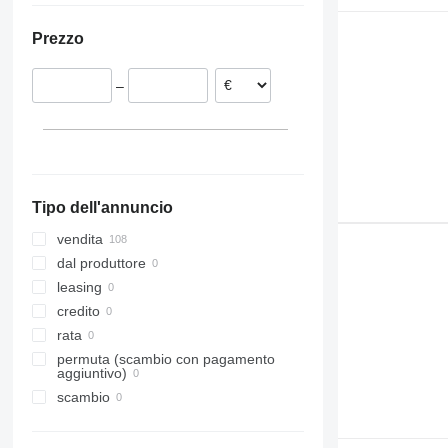
Estonia
Prezzo
Paesi Bassi
Belgio
–
Spagna
Danimarca
Germania
Mostra tutti
Tipo dell'annuncio
vendita
dal produttore
leasing
credito
rata
permuta (scambio con pagamento
aggiuntivo)
scambio