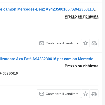
Barra di reazione V-Brat de Control per camion Mercedes-Benz A9423500105 / A9423501105 / A9423501605
Prezzo su richiesta
Contattare il venditore
Barra di reazione Legătură Bară Stabilizatoare Axa Față A9433230616 per camion Mercedes-Benz Benz A9433230616 / A9433230211
Prezzo su richiesta
 9433230616
Contattare il venditore