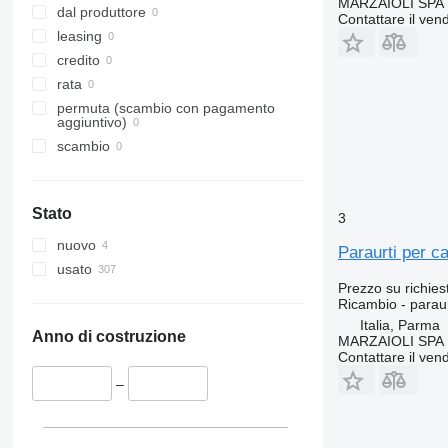
MARZAIOLI SPA
Vito
VM
Midlum 280
Premium 340
T520
dal produttore
Contattare il vend
VNL
Premium 370
leasing
Premium 380
credito
Premium 410
rata
Premium 420
permuta (scambio con pagamento
aggiuntivo)
Premium 430
scambio
Premium 440
Premium 450
Premium 460
Stato
3
Premium Distribution
nuovo
Premium Lander
Paraurti per c
usato
Prezzo su richies
Ricambio - paraur
Italia, Parma
Anno di costruzione
MARZAIOLI SPA
Contattare il vend
–