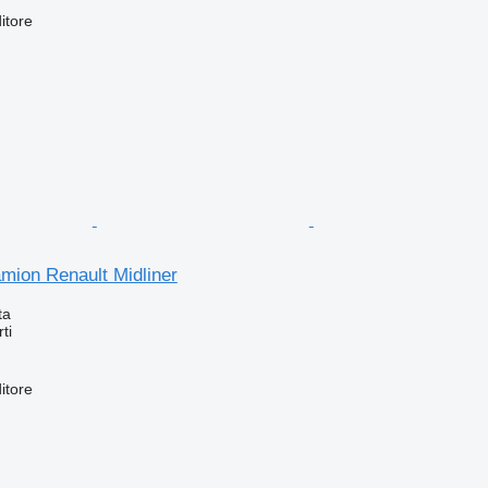
itore
amion Renault Midliner
ta
ti
itore