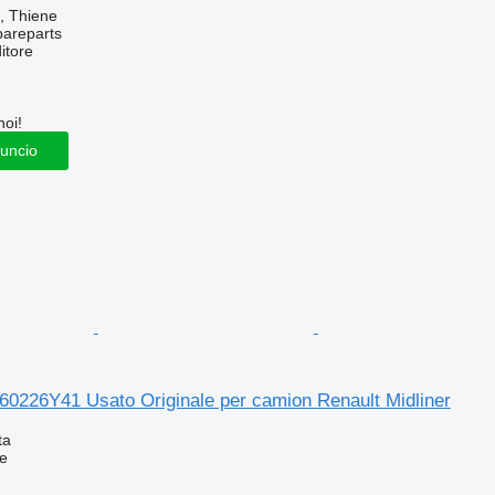
a, Thiene
pareparts
itore
noi!
nuncio
0226Y41 Usato Originale per camion Renault Midliner
ta
e