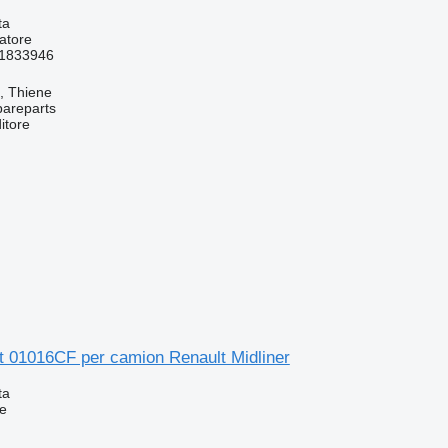
ta
atore
1833946
a, Thiene
pareparts
itore
t 01016CF per camion Renault Midliner
ta
e