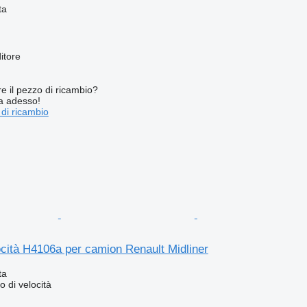
ta
itore
re il pezzo di ricambio?
ta adesso!
 di ricambio
cità H4106a per camion Renault Midliner
ta
 di velocità